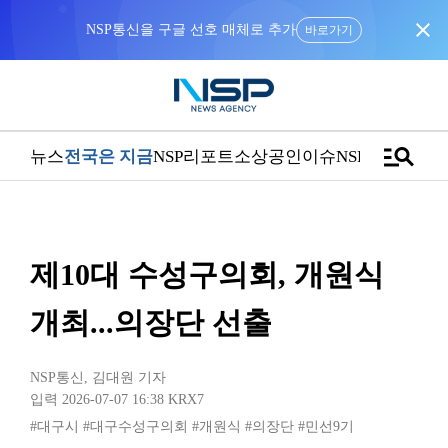
close
NSP통신을 구글 선호 매체로 추가
바로가기
manage_search
뉴스
전국은 지금
NSP리포트
소상공인
이슈
NSPTV
제10대 수성구의회, 개원식
개최...의장단 선출
NSP통신
,
김대원 기자
입력 2026-07-07 16:38
KRX7
#대구시
#대구수성구의회
#개원식
#의장단
#민선9기