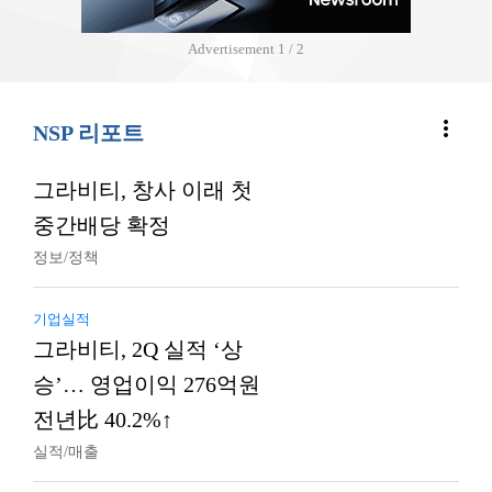
Advertisement
2 / 2
more_vert
NSP 리포트
그라비티, 창사 이래 첫
중간배당 확정
정보/정책
기업실적
그라비티, 2Q 실적 ‘상
승’… 영업이익 276억원
전년比 40.2%↑
실적/매출