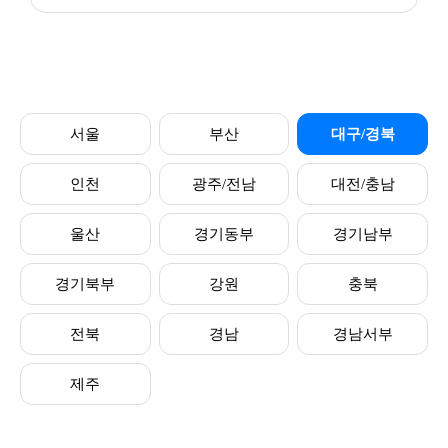
서울
부산
대구/경북
인천
광주/전남
대전/충남
울산
경기동부
경기남부
경기북부
강원
충북
전북
경남
경남서부
제주