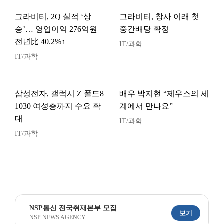
그라비티, 2Q 실적 ‘상
그라비티, 창사 이래 첫
승’… 영업이익 276억원
중간배당 확정
전년比 40.2%↑
IT/과학
IT/과학
삼성전자, 갤럭시 Z 폴드8
배우 박지현 “제우스의 세
1030 여성층까지 수요 확
계에서 만나요”
대
IT/과학
IT/과학
NSP통신 전국취재본부 모집
보기
NSP NEWS AGENCY