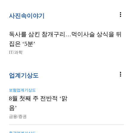
more_vert
사진속이야기
독사를 삼킨 참개구리…먹이사슬 상식을 뒤
집은 ‘5분’
IT/과학
more_vert
업계기상도
보험업계기상도
8월 첫째 주 전반적 ‘맑
음’
금융/증권