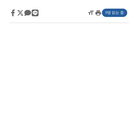
format_size
print
0명 읽는 중