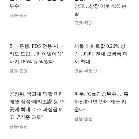
부수’
참패…상장 이후 41% 손
실
금융/증권
금융/증권
하나은행, FDS 전용 시나
서울 아파트값 0.26% 상
리오 도입…‘케이알이심’
승…매매·전세 오름폭 다
사기 185억원 막았다
시 확대
금융/증권
건설/부동산
공정위, 국고채 담합 미래
파두, ‘Gen7’ 승부수…“흑
에셋·삼성·메리츠證 등 15
자전환 1년 만에 체급 키
곳에 최대 15조 과징금 예
운다”
고..."기준 과도"
금융/증권
금융/증권