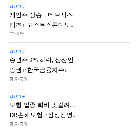
업앤다운
게임주 상승…데브시스
터즈↑·고스트스튜디오↓
IT/과학
업앤다운
증권주 2% 하락, 상상인
증권↑·한국금융지주↓
금융/증권
업앤다운
보험 업종 희비 엇갈려…
DB손해보험↑·삼성생명↓
금융/증권