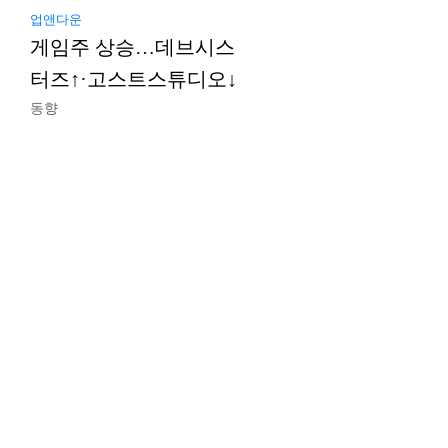
업앤다운
게임주 상승…데브시스
터즈↑·고스트스튜디오↓
동향