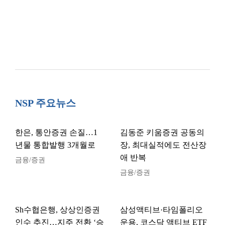
NSP 주요뉴스
한은, 통안증권 손질…1
김동준 키움증권 공동의
년물 통합발행 3개월로
장, 최대실적에도 전산장
애 반복
금융/증권
금융/증권
Sh수협은행, 상상인증권
삼성액티브·타임폴리오
인수 추진…지주 전환 ‘승
운용, 코스닥 액티브 ETF