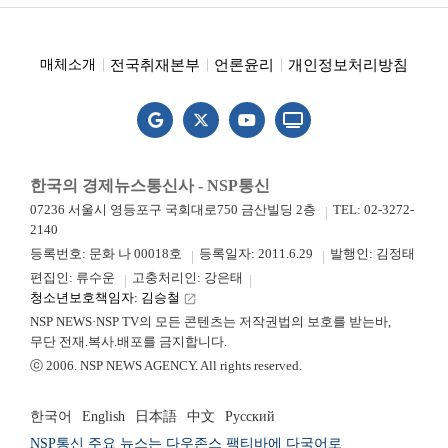
전국취재본부
언론윤리
개인정보처리방침
매체소개
한국의 경제뉴스통신사 - NSP통신
07236 서울시 영등포구 국회대로750 금산빌딩 2층
TEL: 02-3272-
2140
등록번호: 문화 나 00018호
등록일자: 2011.6.29
발행인: 김정태
편집인: 류수운
고충처리인: 강은태
청소년보호책임자: 김승철
launch
NSP NEWS·NSP TV의 모든 콘텐츠는 저작권법의 보호를 받는바,
무단 전재.복사.배포를 금지합니다.
ⓒ 2006. NSP NEWS AGENCY. All rights reserved.
한국어
English
日本語
中文
Русский
NSP통신 주요 뉴스는 다우존스 팩티바에 다국어로