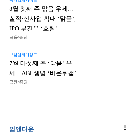
증권업계기상도
8월 첫째 주 맑음 우세…
실적·신사업 확대 ‘맑음’,
IPO 부진은 ‘흐림’
금융/증권
보험업계기상도
7월 다섯째 주 ‘맑음’ 우
세…ABL생명 ‘비온뒤갬’
금융/증권
more_vert
업앤다운