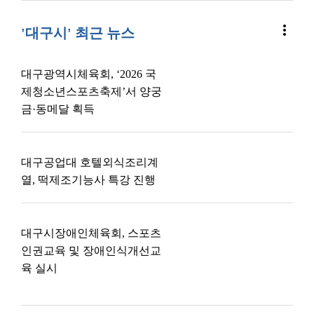
more_vert
'대구시' 최근 뉴스
대구광역시체육회, ‘2026 국
제청소년스포츠축제’서 양궁
금·동메달 획득
대구공업대 호텔외식조리계
열, 떡제조기능사 특강 진행
대구시장애인체육회, 스포츠
인권교육 및 장애인식개선교
육 실시