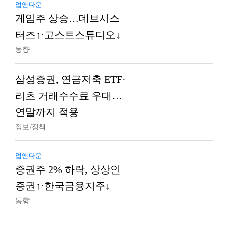
업앤다운
게임주 상승…데브시스
터즈↑·고스트스튜디오↓
동향
삼성증권, 연금저축 ETF·
리츠 거래수수료 우대…
연말까지 적용
정보/정책
업앤다운
증권주 2% 하락, 상상인
증권↑·한국금융지주↓
동향