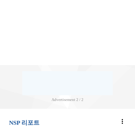
Advertisement
2 / 2
more_vert
NSP 리포트