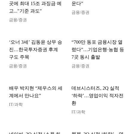
곳에 최대 15조 과징금 예
운다”
고..."기준 과도"
금융/증권
금융/증권
‘오너 3세’ 김동윤 상무 승
“700만 동포 금융시장 열
진…한국투자증권 후계
렸다”…기업은행·농협 등
구도 주목
7곳 동시 출발
금융/증권
금융/증권
배우 박지현 “제우스의 세
데브시스터즈, 2Q 실적
계에서 만나요”
‘하락’…영업이익 적자전
환
IT/과학
IT/과학