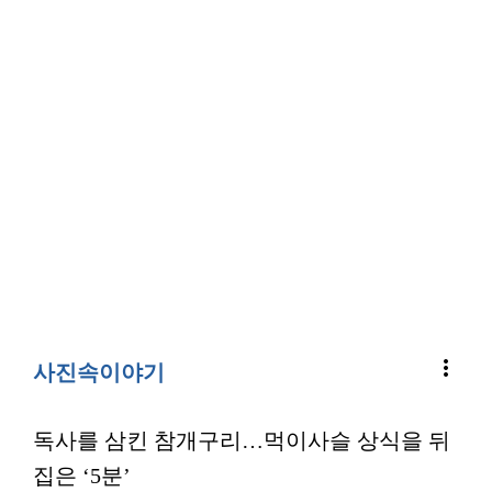
more_vert
사진속이야기
독사를 삼킨 참개구리…먹이사슬 상식을 뒤
집은 ‘5분’