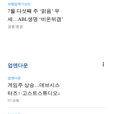
보험업계기상도
7월 다섯째 주 ‘맑음’ 우
세…ABL생명 ‘비온뒤갬’
금융/증권
more_vert
업앤다운
업앤다운
게임주 상승…데브시스
터즈↑·고스트스튜디오↓
IT/과학