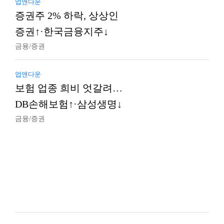
업앤다운
증권주 2% 하락, 상상인
증권↑·한국금융지주↓
금융/증권
업앤다운
보험 업종 희비 엇갈려…
DB손해보험↑·삼성생명↓
금융/증권