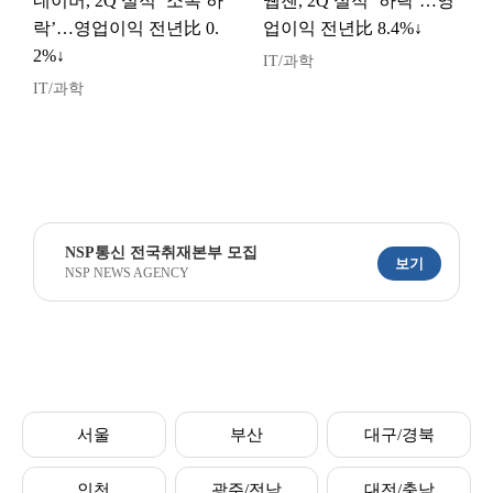
네이버, 2Q 실적 ‘소폭 하
웹젠, 2Q 실적 ‘하락’…영
락’…영업이익 전년比 0.
업이익 전년比 8.4%↓
2%↓
IT/과학
IT/과학
NSP통신 전국취재본부 모집
보기
NSP NEWS AGENCY
서울
부산
대구/경북
인천
광주/전남
대전/충남