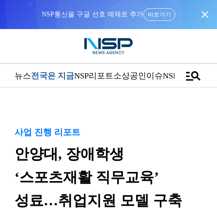
close
NSP통신을 구글 선호 매체로 추가
바로가기
manage_search
뉴스
전국은 지금
NSP리포트
소상공인
이슈
NSPTV
사업 진행 리포트
안양대, 장애학생
‘스포츠재활 직무교육’
성료…취업지원 모델 구축