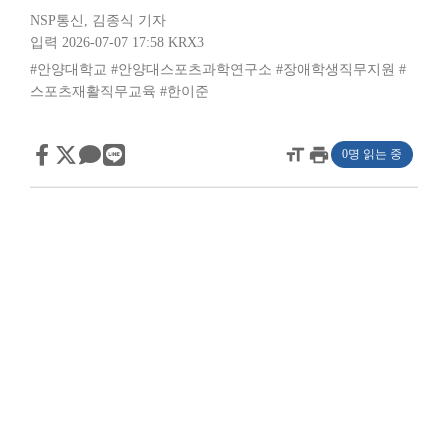
NSP통신
,
김종식 기자
입력 2026-07-07 17:58
KRX3
#안양대학교
#안양대스포츠과학연구소
#장애학생직무지원
#
스포츠재활직무교육
#한이준
format_size
print
0명 읽는 중