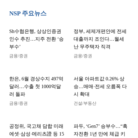
NSP 주요뉴스
Sh수협은행, 상상인증권
정부, 세제개편안에 전세
인수 추진…지주 전환 ‘승
대출까지 조인다…월세
부수’
난 무주택자 직격
금융/증권
금융/증권
한은, 6월 경상수지 497억
서울 아파트값 0.26% 상
달러…수출 첫 1000억달
승…매매·전세 오름폭 다
러 돌파
시 확대
금융/증권
건설/부동산
공정위, 국고채 담합 미래
파두, ‘Gen7’ 승부수…“흑
에셋·삼성·메리츠證 등 15
자전환 1년 만에 체급 키