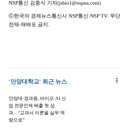
NSP통신 김종식 기자(jsbio1@nspna.com)
ⓒ한국의 경제뉴스통신사 NSP통신·NSP TV. 무단
전재-재배포 금지.
more_vert
'안양대학교' 최근 뉴스
안양대·경과원, 바이오·AI 산
업 전문인재 배출 첫 성
과…“교과서 이론을 실무 역
량으로”