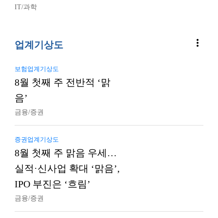
IT/과학
more_vert
업계기상도
보험업계기상도
8월 첫째 주 전반적 ‘맑
음’
금융/증권
증권업계기상도
8월 첫째 주 맑음 우세…
실적·신사업 확대 ‘맑음’,
IPO 부진은 ‘흐림’
금융/증권