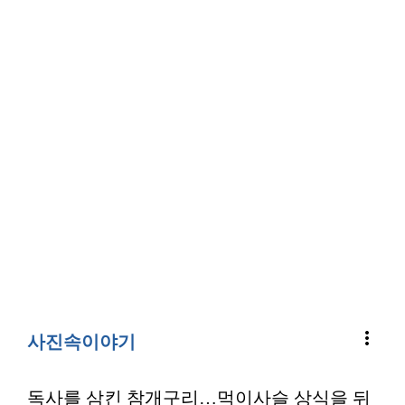
more_vert
사진속이야기
독사를 삼킨 참개구리…먹이사슬 상식을 뒤