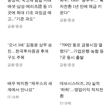
공정위, 국고채 담합 미래
파두, ‘Gen7’ 승부수…“흑
에셋·삼성·메리츠證 등 15
자전환 1년 만에 체급 키
곳에 최대 15조 과징금 예
운다”
고..."기준 과도"
금융/증권
금융/증권
‘오너 3세’ 김동윤 상무 승
“700만 동포 금융시장 열
진…한국투자증권 후계
렸다”…기업은행·농협 등
구도 주목
7곳 동시 출발
금융/증권
금융/증권
배우 박지현 “제우스의 세
데브시스터즈, 2Q 실적
계에서 만나요”
‘하락’…영업이익 적자전
환
IT/과학
IT/과학