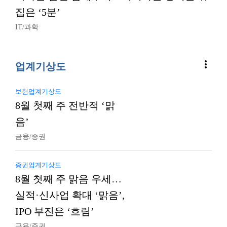
집은 ‘5분’
IT/과학
more_vert
업계기상도
보험업계기상도
8월 첫째 주 전반적 ‘맑
음’
금융/증권
증권업계기상도
8월 첫째 주 맑음 우세…
실적·신사업 확대 ‘맑음’,
IPO 부진은 ‘흐림’
금융/증권