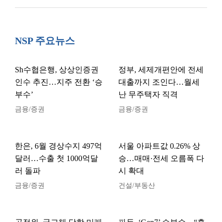
NSP 주요뉴스
Sh수협은행, 상상인증권
정부, 세제개편안에 전세
인수 추진…지주 전환 ‘승
대출까지 조인다…월세
부수’
난 무주택자 직격
금융/증권
금융/증권
한은, 6월 경상수지 497억
서울 아파트값 0.26% 상
달러…수출 첫 1000억달
승…매매·전세 오름폭 다
러 돌파
시 확대
금융/증권
건설/부동산