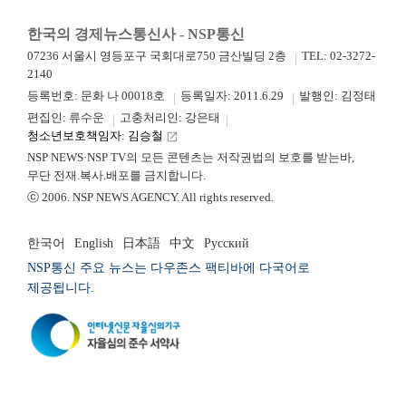
한국의 경제뉴스통신사 - NSP통신
07236 서울시 영등포구 국회대로750 금산빌딩 2층
TEL: 02-3272-
2140
등록번호: 문화 나 00018호
등록일자: 2011.6.29
발행인: 김정태
편집인: 류수운
고충처리인: 강은태
청소년보호책임자: 김승철
launch
NSP NEWS·NSP TV의 모든 콘텐츠는 저작권법의 보호를 받는바,
무단 전재.복사.배포를 금지합니다.
ⓒ 2006. NSP NEWS AGENCY. All rights reserved.
한국어
English
日本語
中文
Русский
NSP통신 주요 뉴스는 다우존스 팩티바에 다국어로
제공됩니다.