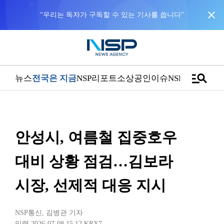
close
“우리는 독자가 구독할 수 있는 기사를 씁니다”
manage_search
뉴스
전국은 지금
NSP리포트
소상공인
이슈
NSPTV
안성시, 여름철 집중호우
대비 상황 점검…김보라
시장, 선제적 대응 지시
NSP통신
,
김병관 기자
입력 2026-07-08 15:12
KRX7