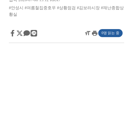
#안성시
#여름철집중호우
#상황점검
#김보라시장
#재난종합상
황실
format_size
print
0명 읽는 중