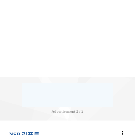
Advertisement
2 / 2
more_vert
NSP 리포트