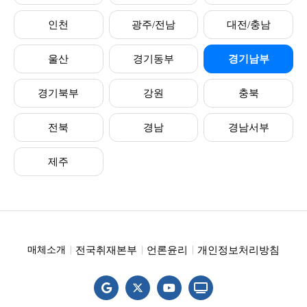
인천
광주/전남
대전/충남
울산
경기동부
경기남부
경기북부
강원
충북
전북
경남
경남서부
제주
전국취재본부
언론윤리
개인정보처리방침
매체소개