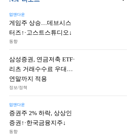
업앤다운
게임주 상승…데브시스
터즈↑·고스트스튜디오↓
동향
삼성증권, 연금저축 ETF·
리츠 거래수수료 우대…
연말까지 적용
정보/정책
업앤다운
증권주 2% 하락, 상상인
증권↑·한국금융지주↓
동향