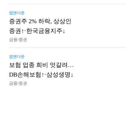
업앤다운
증권주 2% 하락, 상상인
증권↑·한국금융지주↓
금융/증권
업앤다운
보험 업종 희비 엇갈려…
DB손해보험↑·삼성생명↓
금융/증권