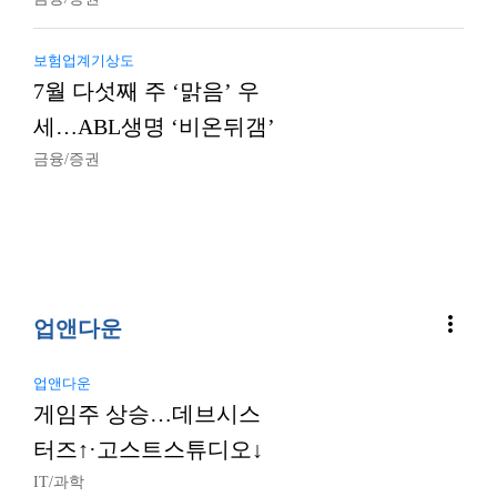
보험업계기상도
7월 다섯째 주 ‘맑음’ 우
세…ABL생명 ‘비온뒤갬’
금융/증권
more_vert
업앤다운
업앤다운
게임주 상승…데브시스
터즈↑·고스트스튜디오↓
IT/과학