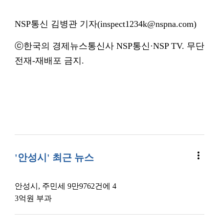
NSP통신 김병관 기자(inspect1234k@nspna.com)
ⓒ한국의 경제뉴스통신사 NSP통신·NSP TV. 무단
전재-재배포 금지.
more_vert
'안성시' 최근 뉴스
안성시, 주민세 9만9762건에 4
3억원 부과