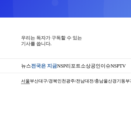
우리는 독자가 구독할 수 있는
기사를 씁니다.
뉴스
전국은 지금
NSP리포트
소상공인
이슈
NSPTV
서울
부산
대구/경북
인천
광주/전남
대전/충남
울산
경기동부