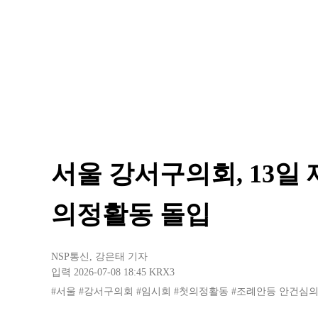
서울 강서구의회, 13일
의정활동 돌입
NSP통신
,
강은태 기자
입력 2026-07-08 18:45
KRX3
#서울
#강서구의회
#임시회
#첫의정활동
#조례안등 안건심