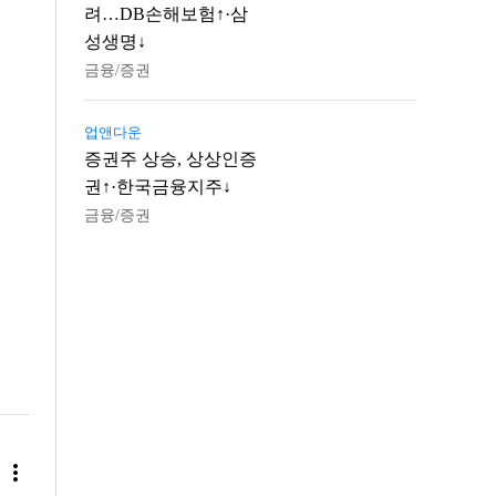
려…DB손해보험↑·삼
성생명↓
금융/증권
업앤다운
증권주 상승, 상상인증
권↑·한국금융지주↓
금융/증권
more_vert