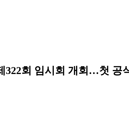
 제322회 임시회 개회…첫 공
의