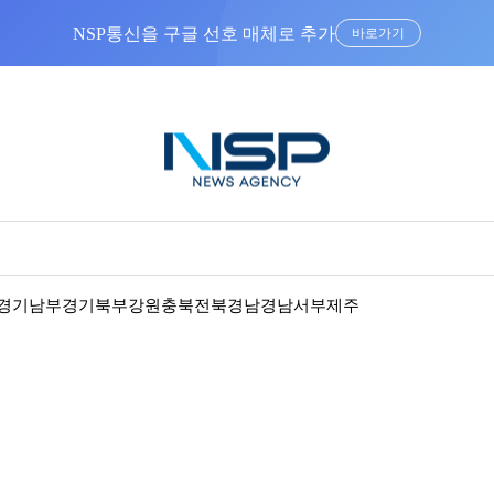
NSP통신을 구글 선호 매체로 추가
바로가기
경기남부
경기북부
강원
충북
전북
경남
경남서부
제주