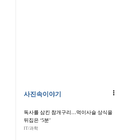
more_vert
사진속이야기
독사를 삼킨 참개구리…먹이사슬 상식을
뒤집은 ‘5분’
IT/과학