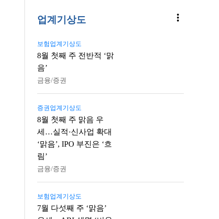
more_vert
업계기상도
보험업계기상도
8월 첫째 주 전반적 ‘맑
음’
금융/증권
증권업계기상도
8월 첫째 주 맑음 우
세…실적·신사업 확대
‘맑음’, IPO 부진은 ‘흐
림’
금융/증권
보험업계기상도
7월 다섯째 주 ‘맑음’