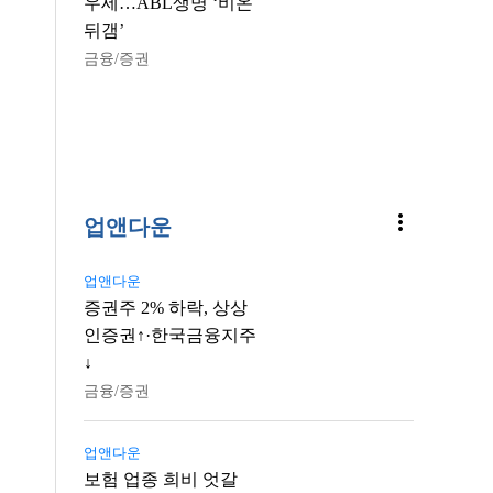
우세…ABL생명 ‘비온
뒤갬’
금융/증권
more_vert
업앤다운
업앤다운
증권주 2% 하락, 상상
인증권↑·한국금융지주
↓
금융/증권
업앤다운
보험 업종 희비 엇갈