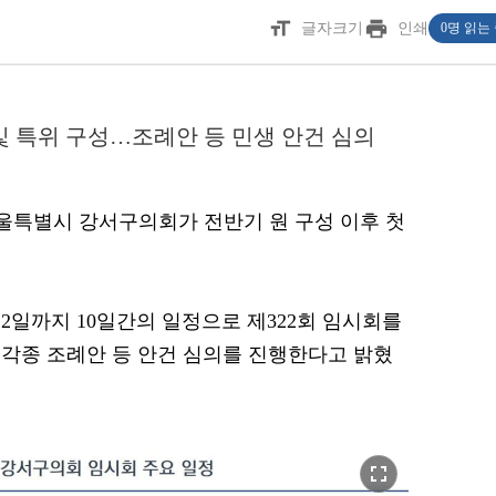
format_size
print
글자크기
인쇄
0명 읽는
및 특위 구성…조례안 등 민생 안건 심의
 서울특별시 강서구의회가 전반기 원 구성 이후 첫
22일까지 10일간의 일정으로 제322회 임시회를
각종 조례안 등 안건 심의를 진행한다고 밝혔
fullscreen