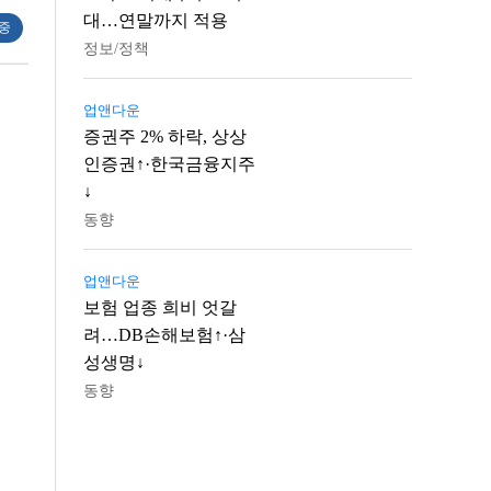
대…연말까지 적용
 중
정보/정책
업앤다운
증권주 2% 하락, 상상
인증권↑·한국금융지주
↓
동향
업앤다운
보험 업종 희비 엇갈
려…DB손해보험↑·삼
성생명↓
동향