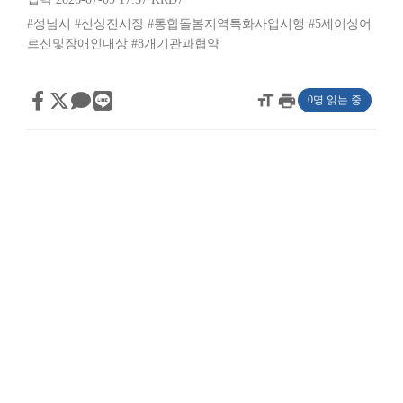
#성남시
#신상진시장
#통합돌봄지역특화사업시행
#5세이상어
르신및장애인대상
#8개기관과협약
format_size
print
0명 읽는 중