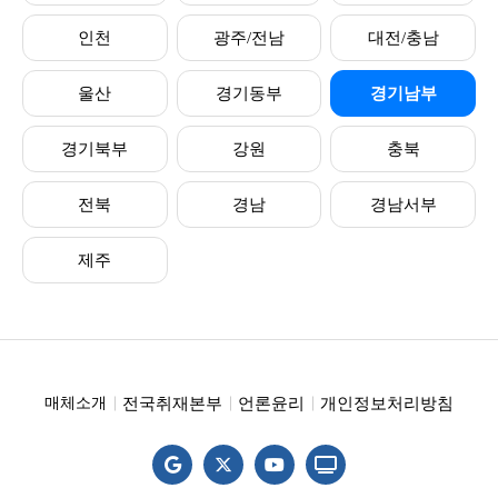
인천
광주/전남
대전/충남
울산
경기동부
경기남부
경기북부
강원
충북
전북
경남
경남서부
제주
전국취재본부
언론윤리
개인정보처리방침
매체소개