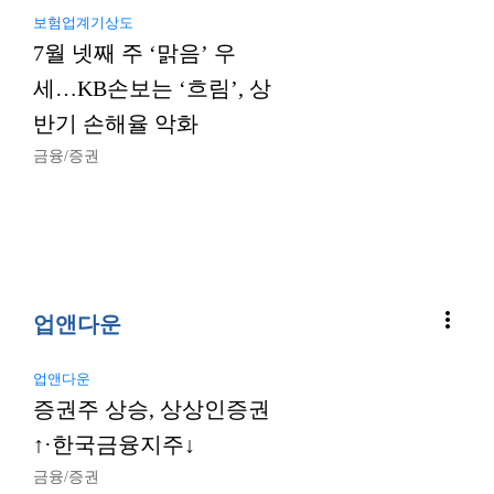
보험업계기상도
7월 넷째 주 ‘맑음’ 우
세…KB손보는 ‘흐림’, 상
반기 손해율 악화
금융/증권
more_vert
업앤다운
업앤다운
증권주 상승, 상상인증권
↑·한국금융지주↓
금융/증권