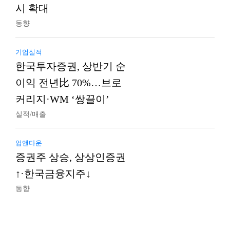
시 확대
동향
기업실적
한국투자증권, 상반기 순
이익 전년比 70%…브로
커리지·WM ‘쌍끌이’
실적/매출
업앤다운
증권주 상승, 상상인증권
↑·한국금융지주↓
동향