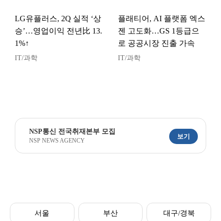
LG유플러스, 2Q 실적 ‘상
플래티어, AI 플랫폼 엑스
승’…영업이익 전년比 13.
젠 고도화…GS 1등급으
1%↑
로 공공시장 진출 가속
IT/과학
IT/과학
NSP통신 전국취재본부 모집
보기
NSP NEWS AGENCY
서울
부산
대구/경북