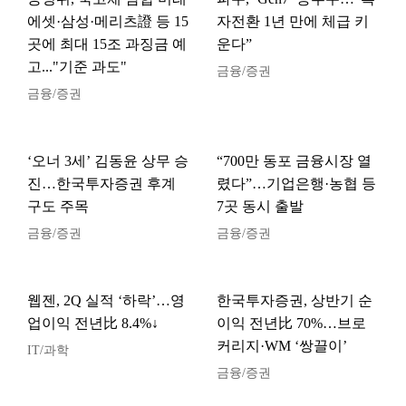
에셋·삼성·메리츠證 등 15
자전환 1년 만에 체급 키
곳에 최대 15조 과징금 예
운다”
고..."기준 과도"
금융/증권
금융/증권
‘오너 3세’ 김동윤 상무 승
“700만 동포 금융시장 열
진…한국투자증권 후계
렸다”…기업은행·농협 등
구도 주목
7곳 동시 출발
금융/증권
금융/증권
웹젠, 2Q 실적 ‘하락’…영
한국투자증권, 상반기 순
업이익 전년比 8.4%↓
이익 전년比 70%…브로
커리지·WM ‘쌍끌이’
IT/과학
금융/증권