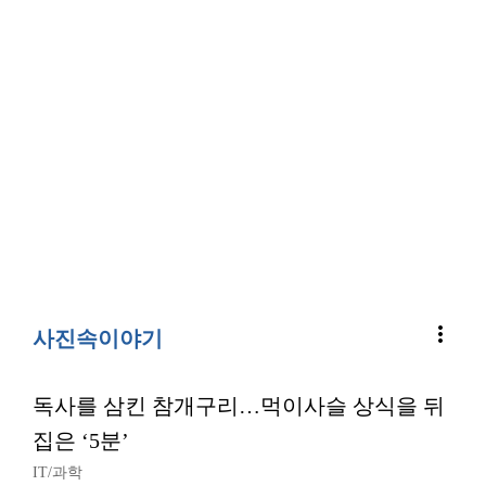
more_vert
사진속이야기
독사를 삼킨 참개구리…먹이사슬 상식을 뒤
집은 ‘5분’
IT/과학