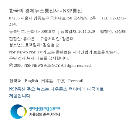
한국의 경제뉴스통신사 - NSP통신
07236 서울시 영등포구 국회대로750 금산빌딩 2층
TEL: 02-3272-
2140
등록번호: 문화 나 00018호
등록일자: 2011.6.29
발행인: 김정태
편집인: 류수운
고충처리인: 강은태
청소년보호책임자: 김승철
launch
NSP NEWS·NSP TV의 모든 콘텐츠는 저작권법의 보호를 받는바,
무단 전재.복사.배포를 금지합니다.
ⓒ 2006. NSP NEWS AGENCY. All rights reserved.
한국어
English
日本語
中文
Русский
NSP통신 주요 뉴스는 다우존스 팩티바에 다국어로
제공됩니다.