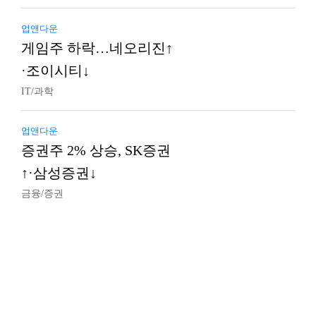
업앤다운
게임주 하락…네오리진↑
·조이시티↓
IT/과학
업앤다운
증권주 2% 상승, SK증권
↑·삼성증권↓
금융/증권