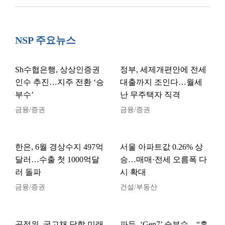
NSP 주요뉴스
Sh수협은행, 상상인증권
정부, 세제개편안에 전세
인수 추진…지주 전환 ‘승
대출까지 조인다…월세
부수’
난 무주택자 직격
금융/증권
금융/증권
한은, 6월 경상수지 497억
서울 아파트값 0.26% 상
달러…수출 첫 1000억달
승…매매·전세 오름폭 다
러 돌파
시 확대
금융/증권
건설/부동산
공정위, 국고채 담합 미래
파두, ‘Gen7’ 승부수…“흑