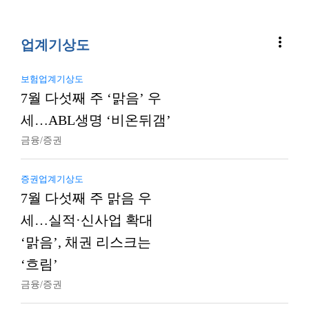
more_vert
업계기상도
보험업계기상도
7월 다섯째 주 ‘맑음’ 우
세…ABL생명 ‘비온뒤갬’
금융/증권
증권업계기상도
7월 다섯째 주 맑음 우
세…실적·신사업 확대
‘맑음’, 채권 리스크는
‘흐림’
금융/증권