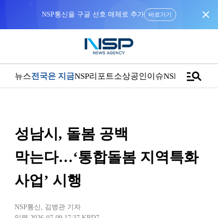
close
NSP통신을 구글 선호 매체로 추가
바로가기
manage_search
뉴스
전국은 지금
NSP리포트
소상공인
이슈
NSPTV
성남시, 돌봄 공백
막는다…‘통합돌봄 지역특화
사업’ 시행
NSP통신
,
김병관 기자
입력 2026-07-09 17:37
KRD7