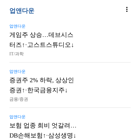
more_vert
업앤다운
업앤다운
게임주 상승…데브시스
터즈↑·고스트스튜디오↓
IT/과학
업앤다운
증권주 2% 하락, 상상인
증권↑·한국금융지주↓
금융/증권
업앤다운
보험 업종 희비 엇갈려…
DB손해보험↑·삼성생명↓