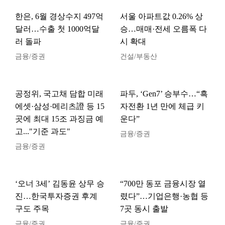
한은, 6월 경상수지 497억
서울 아파트값 0.26% 상
달러…수출 첫 1000억달
승…매매·전세 오름폭 다
러 돌파
시 확대
금융/증권
건설/부동산
공정위, 국고채 담합 미래
파두, ‘Gen7’ 승부수…“흑
에셋·삼성·메리츠證 등 15
자전환 1년 만에 체급 키
곳에 최대 15조 과징금 예
운다”
고..."기준 과도"
금융/증권
금융/증권
‘오너 3세’ 김동윤 상무 승
“700만 동포 금융시장 열
진…한국투자증권 후계
렸다”…기업은행·농협 등
구도 주목
7곳 동시 출발
금융/증권
금융/증권