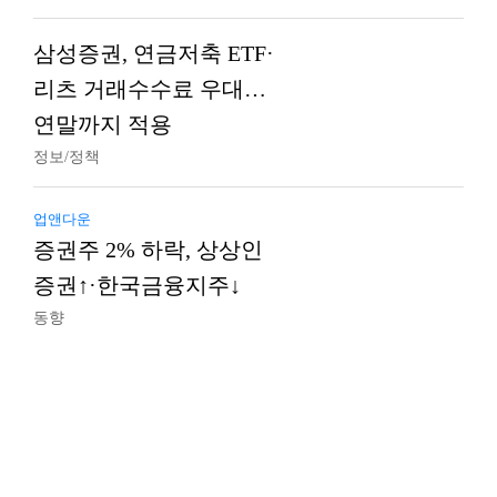
삼성증권, 연금저축 ETF·
리츠 거래수수료 우대…
연말까지 적용
정보/정책
업앤다운
증권주 2% 하락, 상상인
증권↑·한국금융지주↓
동향