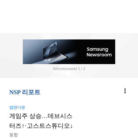
Advertisement
2 / 2
more_vert
NSP 리포트
업앤다운
게임주 상승…데브시스
터즈↑·고스트스튜디오↓
동향