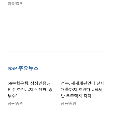
금융/증권
NSP 주요뉴스
Sh수협은행, 상상인증권
정부, 세제개편안에 전세
인수 추진…지주 전환 ‘승
대출까지 조인다…월세
부수’
난 무주택자 직격
금융/증권
금융/증권