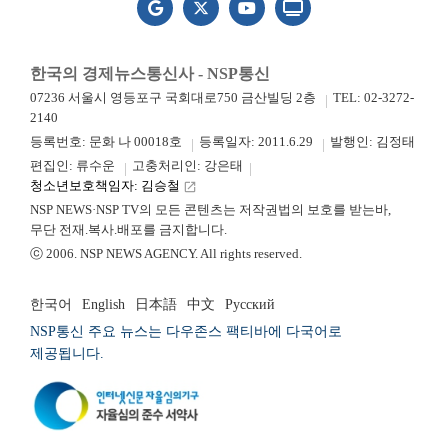
한국의 경제뉴스통신사 - NSP통신
07236 서울시 영등포구 국회대로750 금산빌딩 2층
TEL: 02-3272-
2140
등록번호: 문화 나 00018호
등록일자: 2011.6.29
발행인: 김정태
편집인: 류수운
고충처리인: 강은태
청소년보호책임자: 김승철
launch
NSP NEWS·NSP TV의 모든 콘텐츠는 저작권법의 보호를 받는바,
무단 전재.복사.배포를 금지합니다.
ⓒ 2006. NSP NEWS AGENCY. All rights reserved.
한국어
English
日本語
中文
Русский
NSP통신 주요 뉴스는 다우존스 팩티바에 다국어로
제공됩니다.