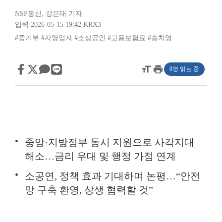
NSP통신
,
강은태 기자
입력 2026-05-15 19:42
KRX3
#중기부
#자영업자
#소상공인
#고용보험료
#송치영
format_size
print
0명 읽는 중
중앙·지방정부 동시 지원으로 사각지대
해소…금리 우대 및 행정 가점 연계
소공연, 정책 효과 기대하며 논평…“안전
망 구축 환영, 상생 협력할 것”