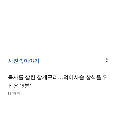
more_vert
사진속이야기
독사를 삼킨 참개구리…먹이사슬 상식을 뒤
집은 ‘5분’
IT/과학