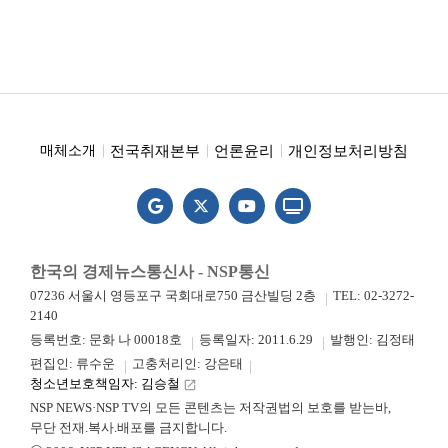
전국취재본부
언론윤리
개인정보처리방침
매체소개
한국의 경제뉴스통신사 - NSP통신
07236 서울시 영등포구 국회대로750 금산빌딩 2층
TEL: 02-3272-
2140
등록번호: 문화 나 00018호
등록일자: 2011.6.29
발행인: 김정태
편집인: 류수운
고충처리인: 강은태
청소년보호책임자: 김승철
launch
NSP NEWS·NSP TV의 모든 콘텐츠는 저작권법의 보호를 받는바,
무단 전재.복사.배포를 금지합니다.