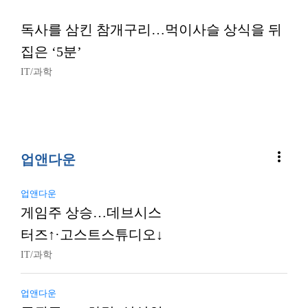
독사를 삼킨 참개구리…먹이사슬 상식을 뒤
집은 ‘5분’
IT/과학
more_vert
업앤다운
업앤다운
게임주 상승…데브시스
터즈↑·고스트스튜디오↓
IT/과학
업앤다운