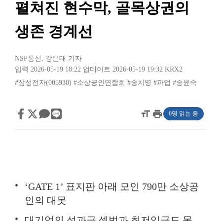
펼쳐진 현수막, 골목상권의
생존 경계선
NSP통신
,
강은태 기자
입력 2026-05-19 18:22
업데이트 2026-05-19 19:32
KRX2
#삼성전자(005930)
#소상공인연합회
#송치영
#파업
#송윤숙
format_size
print
0명 읽는 중
‘GATE 1’ 표지판 아래 모인 790만 소상공
인의 대못
대기업의 성과급 셈법과 최저임금도 못