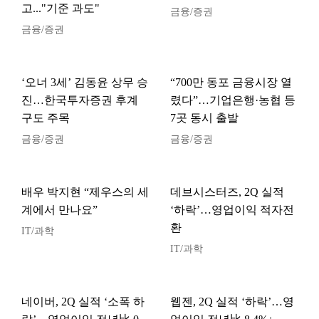
고..."기준 과도"
금융/증권
금융/증권
‘오너 3세’ 김동윤 상무 승
“700만 동포 금융시장 열
진…한국투자증권 후계
렸다”…기업은행·농협 등
구도 주목
7곳 동시 출발
금융/증권
금융/증권
배우 박지현 “제우스의 세
데브시스터즈, 2Q 실적
계에서 만나요”
‘하락’…영업이익 적자전
환
IT/과학
IT/과학
네이버, 2Q 실적 ‘소폭 하
웹젠, 2Q 실적 ‘하락’…영