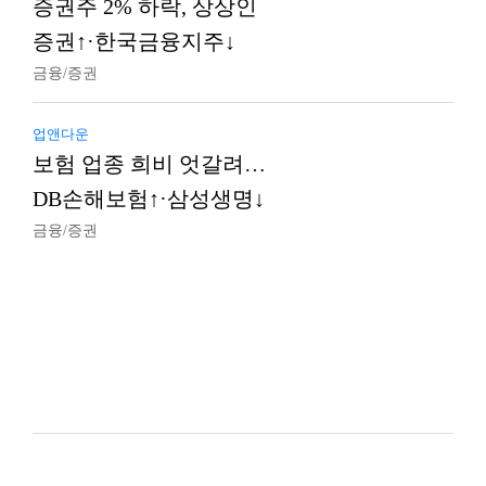
증권주 2% 하락, 상상인
증권↑·한국금융지주↓
금융/증권
업앤다운
보험 업종 희비 엇갈려…
DB손해보험↑·삼성생명↓
금융/증권