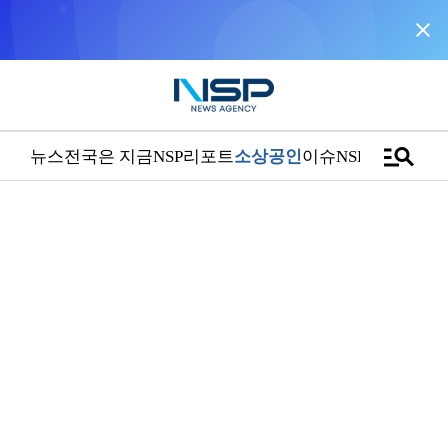
close
NSP통신을 구글 선호 매체로 추가
바로가기
manage_search
뉴스
전국은 지금
NSP리포트
소상공인
이슈
NSPTV