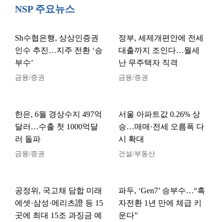
NSP 주요뉴스
Sh수협은행, 상상인증권
정부, 세제개편안에 전세
인수 추진…지주 전환 ‘승
대출까지 조인다…월세
부수’
난 무주택자 직격
금융/증권
금융/증권
한은, 6월 경상수지 497억
서울 아파트값 0.26% 상
달러…수출 첫 1000억달
승…매매·전세 오름폭 다
러 돌파
시 확대
금융/증권
건설/부동산
공정위, 국고채 담합 미래
파두, ‘Gen7’ 승부수…“흑
에셋·삼성·메리츠證 등 15
자전환 1년 만에 체급 키
곳에 최대 15조 과징금 예
운다”