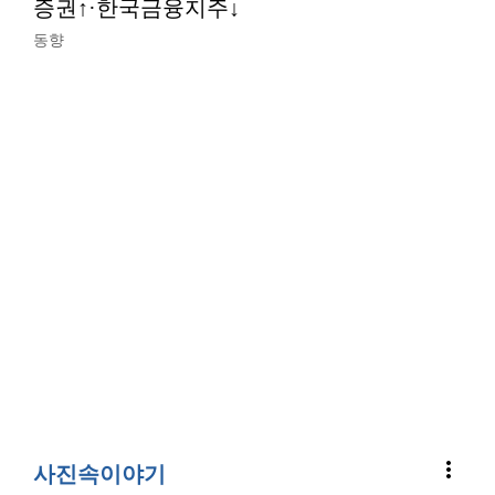
증권↑·한국금융지주↓
동향
more_vert
사진속이야기