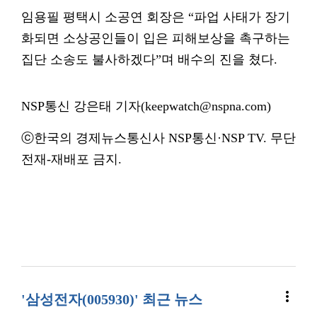
임용필 평택시 소공연 회장은 “파업 사태가 장기
화되면 소상공인들이 입은 피해보상을 촉구하는
집단 소송도 불사하겠다”며 배수의 진을 쳤다.
NSP통신 강은태 기자(keepwatch@nspna.com)
ⓒ한국의 경제뉴스통신사 NSP통신·NSP TV. 무단
전재-재배포 금지.
more_vert
'삼성전자(005930)' 최근 뉴스