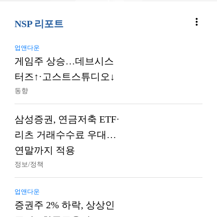
more_vert
NSP 리포트
업앤다운
게임주 상승…데브시스
터즈↑·고스트스튜디오↓
동향
삼성증권, 연금저축 ETF·
리츠 거래수수료 우대…
연말까지 적용
정보/정책
업앤다운
증권주 2% 하락, 상상인