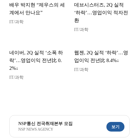
배우 박지현 “제우스의 세
데브시스터즈, 2Q 실적
계에서 만나요”
‘하락’…영업이익 적자전
환
IT/과학
IT/과학
네이버, 2Q 실적 ‘소폭 하
웹젠, 2Q 실적 ‘하락’…영
락’…영업이익 전년比 0.
업이익 전년比 8.4%↓
2%↓
IT/과학
IT/과학
NSP통신 전국취재본부 모집
보기
NSP NEWS AGENCY