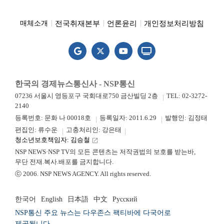
전국취재본부
언론윤리
개인정보처리방침
매체소개
한국의 경제뉴스통신사 - NSP통신
07236 서울시 영등포구 국회대로750 금산빌딩 2층
TEL: 02-3272-
2140
등록번호: 문화 나 00018호
등록일자: 2011.6.29
발행인: 김정태
편집인: 류수운
고충처리인: 강은태
청소년보호책임자: 김승철
launch
NSP NEWS·NSP TV의 모든 콘텐츠는 저작권법의 보호를 받는바,
무단 전재.복사.배포를 금지합니다.
ⓒ 2006. NSP NEWS AGENCY. All rights reserved.
한국어
English
日本語
中文
Русский
NSP통신 주요 뉴스는 다우존스 팩티바에 다국어로
제공됩니다.