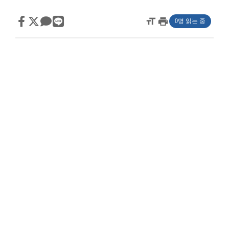
format_size
print
0명 읽는 중