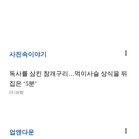
more_vert
사진속이야기
독사를 삼킨 참개구리…먹이사슬 상식을 뒤
집은 ‘5분’
IT/과학
more_vert
업앤다운