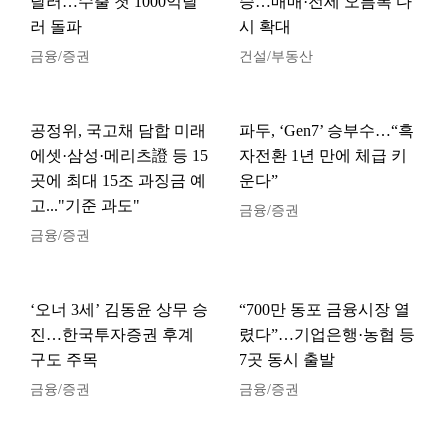
달러…수출 첫 1000억달
승…매매·전세 오름폭 다
러 돌파
시 확대
금융/증권
건설/부동산
공정위, 국고채 담합 미래
파두, ‘Gen7’ 승부수…“흑
에셋·삼성·메리츠證 등 15
자전환 1년 만에 체급 키
곳에 최대 15조 과징금 예
운다”
고..."기준 과도"
금융/증권
금융/증권
‘오너 3세’ 김동윤 상무 승
“700만 동포 금융시장 열
진…한국투자증권 후계
렸다”…기업은행·농협 등
구도 주목
7곳 동시 출발
금융/증권
금융/증권