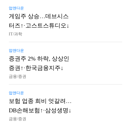
업앤다운
게임주 상승…데브시스
터즈↑·고스트스튜디오↓
IT/과학
업앤다운
증권주 2% 하락, 상상인
증권↑·한국금융지주↓
금융/증권
업앤다운
보험 업종 희비 엇갈려…
DB손해보험↑·삼성생명↓
금융/증권