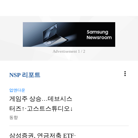
Advertisement
2 / 2
more_vert
NSP 리포트
업앤다운
게임주 상승…데브시스
터즈↑·고스트스튜디오↓
동향
삼성증권, 연금저축 ETF·