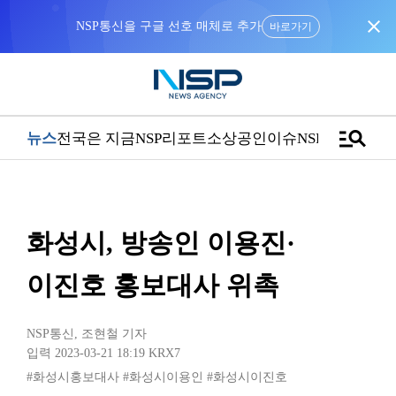
close
NSP통신을 구글 선호 매체로 추가
바로가기
manage_search
뉴스
전국은 지금
NSP리포트
소상공인
이슈
NSPTV
화성시, 방송인 이용진·
이진호 홍보대사 위촉
NSP통신
,
조현철 기자
입력 2023-03-21 18:19
KRX7
#화성시홍보대사
#화성시이용인
#화성시이진호