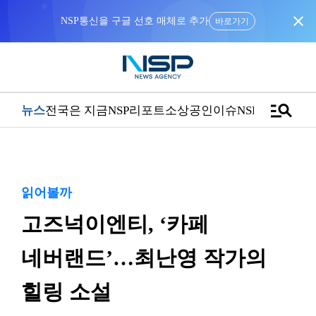
close
NSP통신을 구글 선호 매체로 추가
바로가기
manage_search
뉴스
전국은 지금
NSP리포트
소상공인
이슈
NSPTV
읽어볼까
고즈넉이엔티, ‘카페
네버랜드’…최난영 작가의
힐링 소설