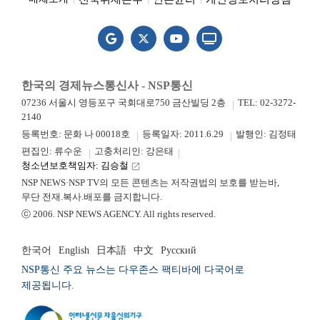
한국의 경제뉴스통신사 - NSP통신
07236 서울시 영등포구 국회대로750 금산빌딩 2층
TEL: 02-3272-
2140
등록번호: 문화 나 00018호
등록일자: 2011.6.29
발행인: 김정태
편집인: 류수운
고충처리인: 강은태
청소년보호책임자: 김승철
launch
NSP NEWS·NSP TV의 모든 콘텐츠는 저작권법의 보호를 받는바,
무단 전재.복사.배포를 금지합니다.
ⓒ 2006. NSP NEWS AGENCY. All rights reserved.
한국어
English
日本語
中文
Русский
NSP통신 주요 뉴스는 다우존스 팩티바에 다국어로
제공됩니다.