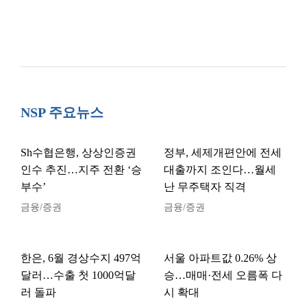
NSP 주요뉴스
Sh수협은행, 상상인증권
정부, 세제개편안에 전세
인수 추진…지주 전환 ‘승
대출까지 조인다…월세
부수’
난 무주택자 직격
금융/증권
금융/증권
한은, 6월 경상수지 497억
서울 아파트값 0.26% 상
달러…수출 첫 1000억달
승…매매·전세 오름폭 다
러 돌파
시 확대