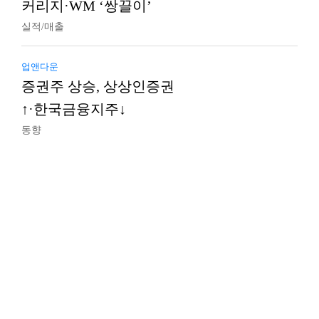
커리지·WM ‘쌍끌이’
실적/매출
업앤다운
증권주 상승, 상상인증권
↑·한국금융지주↓
동향