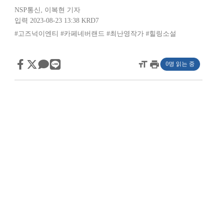
NSP통신
,
이복현 기자
입력 2023-08-23 13:38
KRD7
#고즈넉이엔티
#카페네버랜드
#최난영작가
#힐링소설
format_size
print
0명 읽는 중