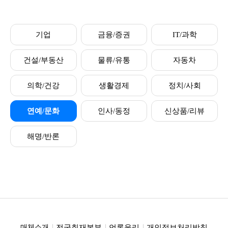
기업
금융/증권
IT/과학
건설/부동산
물류/유통
자동차
의학/건강
생활경제
정치/사회
연예/문화
인사/동정
신상품/리뷰
해명/반론
전국취재본부
언론윤리
개인정보처리방침
매체소개