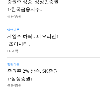
증권주 상승, 상상인증권
↑·한국금융지주↓
금융/증권
업앤다운
게임주 하락…네오리진↑
·조이시티↓
IT/과학
업앤다운
증권주 2% 상승, SK증권
↑·삼성증권↓
금융/증권