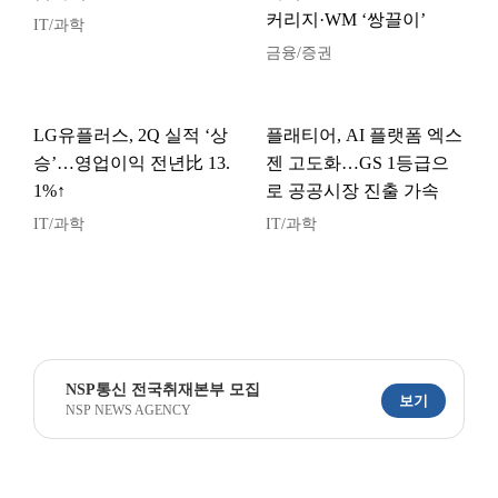
커리지·WM ‘쌍끌이’
IT/과학
금융/증권
LG유플러스, 2Q 실적 ‘상
플래티어, AI 플랫폼 엑스
승’…영업이익 전년比 13.
젠 고도화…GS 1등급으
1%↑
로 공공시장 진출 가속
IT/과학
IT/과학
NSP통신 전국취재본부 모집
보기
NSP NEWS AGENCY