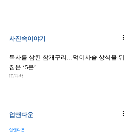
more_vert
사진속이야기
독사를 삼킨 참개구리…먹이사슬 상식을 뒤
집은 ‘5분’
IT/과학
more_vert
업앤다운
업앤다운