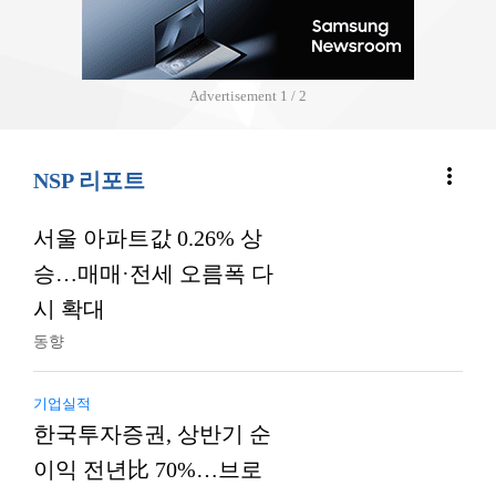
Advertisement
2 / 2
more_vert
NSP 리포트
서울 아파트값 0.26% 상
승…매매·전세 오름폭 다
시 확대
동향
기업실적
한국투자증권, 상반기 순
이익 전년比 70%…브로