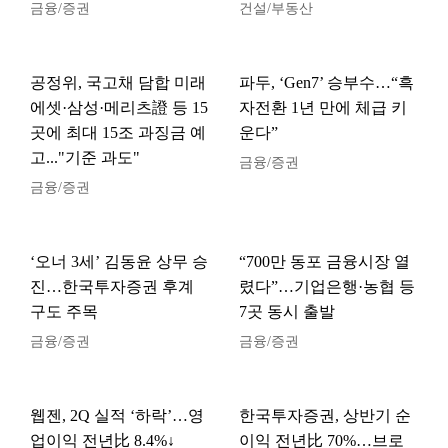
금융/증권
건설/부동산
공정위, 국고채 담합 미래
파두, ‘Gen7’ 승부수…“흑
에셋·삼성·메리츠證 등 15
자전환 1년 만에 체급 키
곳에 최대 15조 과징금 예
운다”
고..."기준 과도"
금융/증권
금융/증권
‘오너 3세’ 김동윤 상무 승
“700만 동포 금융시장 열
진…한국투자증권 후계
렸다”…기업은행·농협 등
구도 주목
7곳 동시 출발
금융/증권
금융/증권
웹젠, 2Q 실적 ‘하락’…영
한국투자증권, 상반기 순
업이익 전년比 8.4%↓
이익 전년比 70%…브로