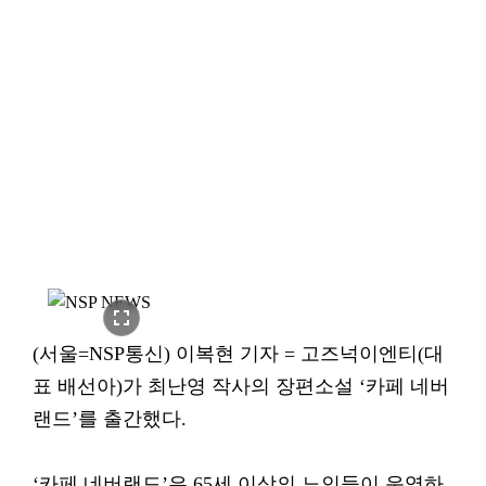
fullscreen
(서울=NSP통신) 이복현 기자 = 고즈넉이엔티(대
표 배선아)가 최난영 작사의 장편소설 ‘카페 네버
랜드’를 출간했다.
‘카페 네버랜드’은 65세 이상의 노인들이 운영하