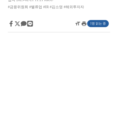
#금융위원회
#밸류업
#IR
#김소영
#해외투자자
format_size
print
1명 읽는 중