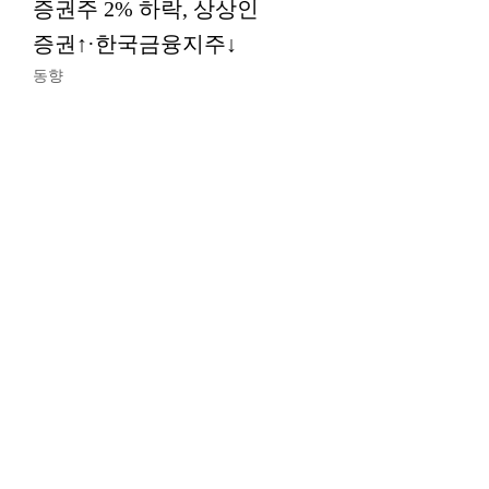
증권주 2% 하락, 상상인
증권↑·한국금융지주↓
동향