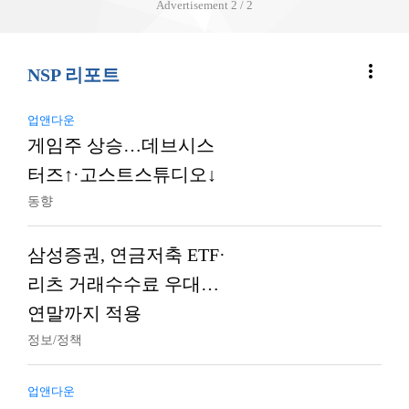
Advertisement
2 / 2
more_vert
NSP 리포트
업앤다운
게임주 상승…데브시스
터즈↑·고스트스튜디오↓
동향
삼성증권, 연금저축 ETF·
리츠 거래수수료 우대…
연말까지 적용
정보/정책
업앤다운