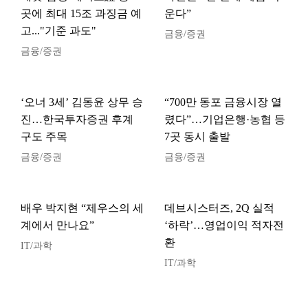
곳에 최대 15조 과징금 예
운다”
고..."기준 과도"
금융/증권
금융/증권
‘오너 3세’ 김동윤 상무 승
“700만 동포 금융시장 열
진…한국투자증권 후계
렸다”…기업은행·농협 등
구도 주목
7곳 동시 출발
금융/증권
금융/증권
배우 박지현 “제우스의 세
데브시스터즈, 2Q 실적
계에서 만나요”
‘하락’…영업이익 적자전
환
IT/과학
IT/과학