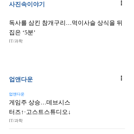
more_vert
사진속이야기
독사를 삼킨 참개구리…먹이사슬 상식을 뒤
집은 ‘5분’
IT/과학
more_vert
업앤다운
업앤다운
게임주 상승…데브시스
터즈↑·고스트스튜디오↓
IT/과학