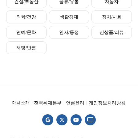
건설/부동산
물류/유통
자동차
의학/건강
생활경제
정치/사회
연예/문화
인사/동정
신상품/리뷰
해명/반론
전국취재본부
언론윤리
개인정보처리방침
매체소개