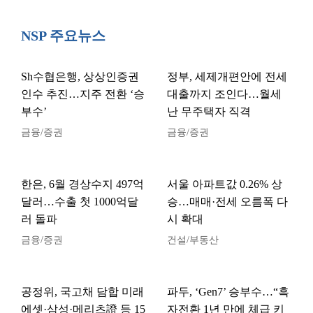
NSP 주요뉴스
Sh수협은행, 상상인증권
정부, 세제개편안에 전세
인수 추진…지주 전환 ‘승
대출까지 조인다…월세
부수’
난 무주택자 직격
금융/증권
금융/증권
한은, 6월 경상수지 497억
서울 아파트값 0.26% 상
달러…수출 첫 1000억달
승…매매·전세 오름폭 다
러 돌파
시 확대
금융/증권
건설/부동산
공정위, 국고채 담합 미래
파두, ‘Gen7’ 승부수…“흑
에셋·삼성·메리츠證 등 15
자전환 1년 만에 체급 키