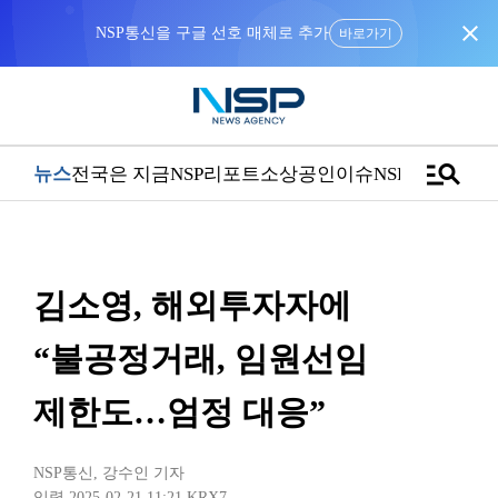
close
“우리는 독자가 구독할 수 있는 기사를 씁니다”
manage_search
뉴스
전국은 지금
NSP리포트
소상공인
이슈
NSPTV
김소영, 해외투자자에
“불공정거래, 임원선임
제한도…엄정 대응”
NSP통신
,
강수인 기자
입력 2025-02-21 11:21
KRX7