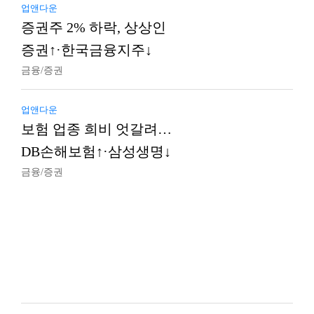
업앤다운
증권주 2% 하락, 상상인
증권↑·한국금융지주↓
금융/증권
업앤다운
보험 업종 희비 엇갈려…
DB손해보험↑·삼성생명↓
금융/증권