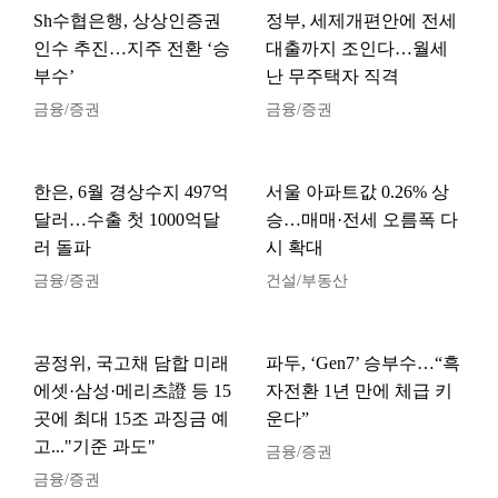
Sh수협은행, 상상인증권
정부, 세제개편안에 전세
인수 추진…지주 전환 ‘승
대출까지 조인다…월세
부수’
난 무주택자 직격
금융/증권
금융/증권
한은, 6월 경상수지 497억
서울 아파트값 0.26% 상
달러…수출 첫 1000억달
승…매매·전세 오름폭 다
러 돌파
시 확대
금융/증권
건설/부동산
공정위, 국고채 담합 미래
파두, ‘Gen7’ 승부수…“흑
에셋·삼성·메리츠證 등 15
자전환 1년 만에 체급 키
곳에 최대 15조 과징금 예
운다”
고..."기준 과도"
금융/증권
금융/증권