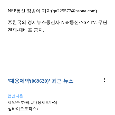
NSP통신 정송이 기자(qu225577@nspna.com)
ⓒ한국의 경제뉴스통신사 NSP통신·NSP TV. 무단
전재-재배포 금지.
more_vert
'대웅제약(069620)' 최근 뉴스
업앤다운
제약주 하락…대웅제약↑·삼
성바이오로직스↓