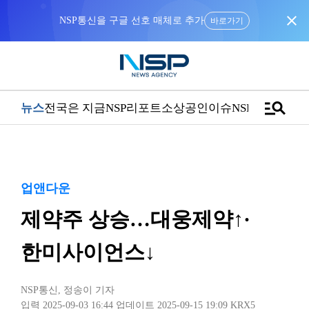
close
NSP통신을 구글 선호 매체로 추가
바로가기
manage_search
뉴스
전국은 지금
NSP리포트
소상공인
이슈
NSPTV
업앤다운
제약주 상승…대웅제약↑·
한미사이언스↓
NSP통신
,
정송이 기자
입력 2025-09-03 16:44
업데이트 2025-09-15 19:09
KRX5