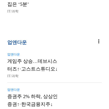
집은 ‘5분’
IT/과학
more_vert
업앤다운
업앤다운
게임주 상승…데브시스
터즈↑·고스트스튜디오↓
IT/과학
업앤다운
증권주 2% 하락, 상상인
증권↑·한국금융지주↓