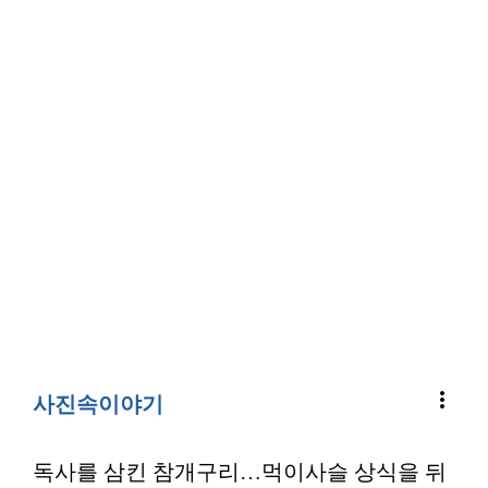
more_vert
사진속이야기
독사를 삼킨 참개구리…먹이사슬 상식을 뒤