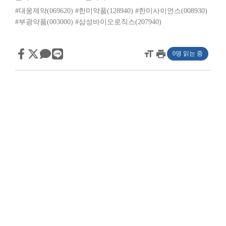
#대웅제약(069620)
#한미약품(128940)
#한미사이언스(008930)
#부광약품(003000)
#삼성바이오로직스(207940)
format_size
print
0명 읽는 중