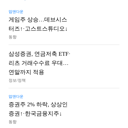
업앤다운
게임주 상승…데브시스
터즈↑·고스트스튜디오↓
동향
삼성증권, 연금저축 ETF·
리츠 거래수수료 우대…
연말까지 적용
정보/정책
업앤다운
증권주 2% 하락, 상상인
증권↑·한국금융지주↓
동향