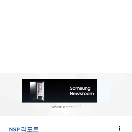
Advertisement
2 / 2
more_vert
NSP 리포트