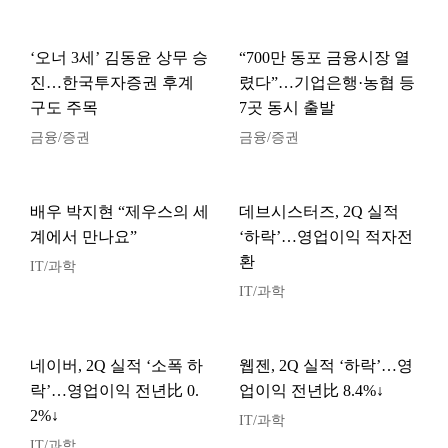
‘오너 3세’ 김동윤 상무 승
“700만 동포 금융시장 열
진…한국투자증권 후계
렸다”…기업은행·농협 등
구도 주목
7곳 동시 출발
금융/증권
금융/증권
배우 박지현 “제우스의 세
데브시스터즈, 2Q 실적
계에서 만나요”
‘하락’…영업이익 적자전
환
IT/과학
IT/과학
네이버, 2Q 실적 ‘소폭 하
웹젠, 2Q 실적 ‘하락’…영
락’…영업이익 전년比 0.
업이익 전년比 8.4%↓
2%↓
IT/과학
IT/과학