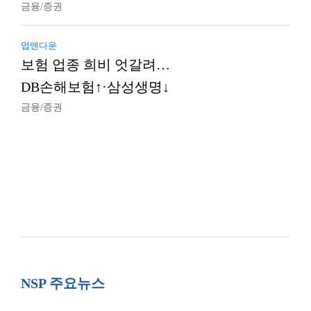
금융/증권
업앤다운
보험 업종 희비 엇갈려…
DB손해보험↑·삼성생명↓
금융/증권
NSP 주요뉴스