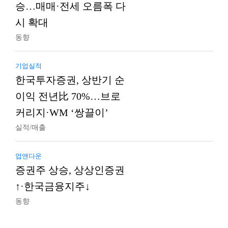
승…매매·전세 오름폭 다
시 확대
동향
기업실적
한국투자증권, 상반기 순
이익 전년比 70%…브로
커리지·WM ‘쌍끌이’
실적/매출
업앤다운
증권주 상승, 상상인증권
↑·한국금융지주↓
동향