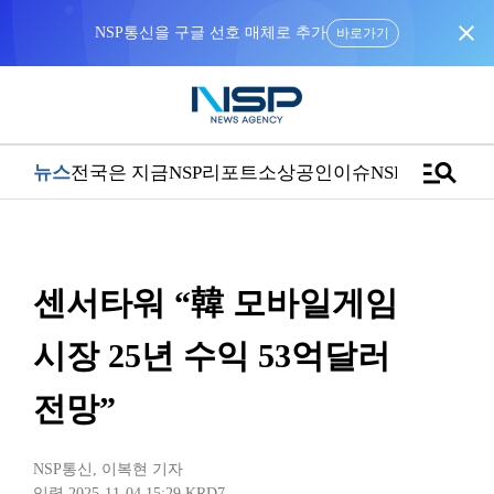
close
NSP통신을 구글 선호 매체로 추가
바로가기
manage_search
뉴스
전국은 지금
NSP리포트
소상공인
이슈
NSPTV
센서타워 “韓 모바일게임
시장 25년 수익 53억달러
전망”
NSP통신
,
이복현 기자
입력 2025-11-04 15:29
KRD7