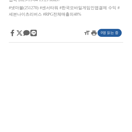
#넷마블(251270)
#센서타워
#한국모바일게임인앱결제 수익
#
세븐나이츠리버스
#RPG전체매출의48%
format_size
print
0명 읽는 중