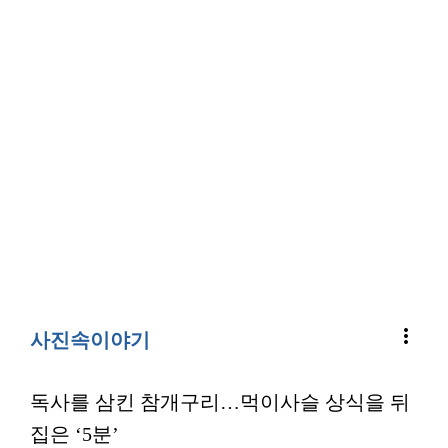
more_vert
사진속이야기
독사를 삼킨 참개구리…먹이사슬 상식을 뒤
집은 ‘5분’