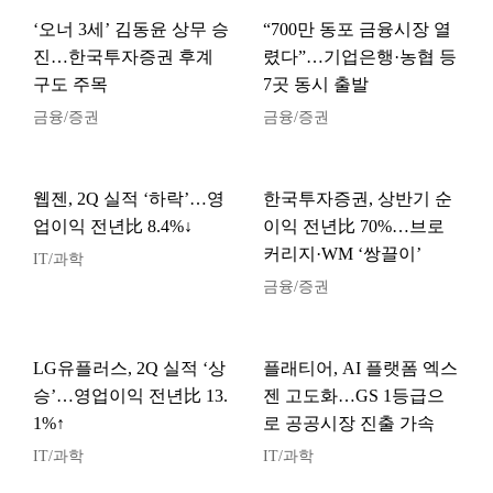
‘오너 3세’ 김동윤 상무 승
“700만 동포 금융시장 열
진…한국투자증권 후계
렸다”…기업은행·농협 등
구도 주목
7곳 동시 출발
금융/증권
금융/증권
웹젠, 2Q 실적 ‘하락’…영
한국투자증권, 상반기 순
업이익 전년比 8.4%↓
이익 전년比 70%…브로
커리지·WM ‘쌍끌이’
IT/과학
금융/증권
LG유플러스, 2Q 실적 ‘상
플래티어, AI 플랫폼 엑스
승’…영업이익 전년比 13.
젠 고도화…GS 1등급으
1%↑
로 공공시장 진출 가속
IT/과학
IT/과학