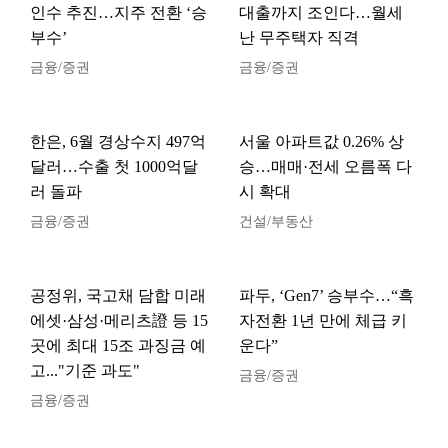
인수 추진…지주 전환 ‘승
대출까지 조인다…월세
부수’
난 무주택자 직격
금융/증권
금융/증권
한은, 6월 경상수지 497억
서울 아파트값 0.26% 상
달러…수출 첫 1000억달
승…매매·전세 오름폭 다
러 돌파
시 확대
금융/증권
건설/부동산
공정위, 국고채 담합 미래
파두, ‘Gen7’ 승부수…“흑
에셋·삼성·메리츠證 등 15
자전환 1년 만에 체급 키
곳에 최대 15조 과징금 예
운다”
고..."기준 과도"
금융/증권
금융/증권