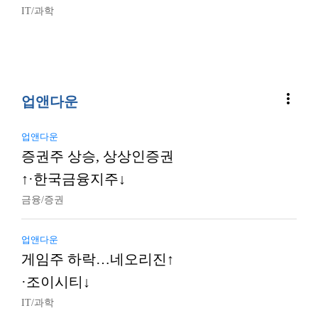
IT/과학
more_vert
업앤다운
업앤다운
증권주 상승, 상상인증권
↑·한국금융지주↓
금융/증권
업앤다운
게임주 하락…네오리진↑
·조이시티↓
IT/과학