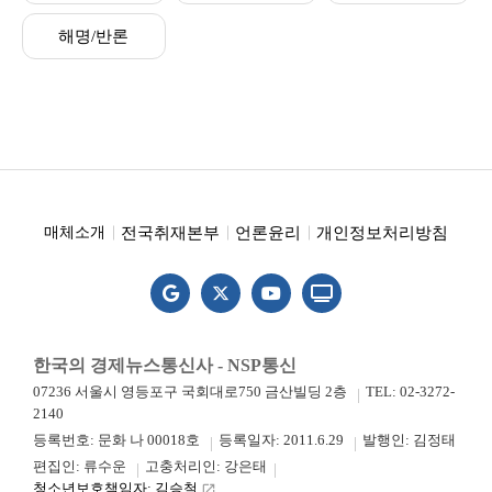
해명/반론
전국취재본부
언론윤리
개인정보처리방침
매체소개
한국의 경제뉴스통신사 - NSP통신
07236 서울시 영등포구 국회대로750 금산빌딩 2층
TEL: 02-3272-
2140
등록번호: 문화 나 00018호
등록일자: 2011.6.29
발행인: 김정태
편집인: 류수운
고충처리인: 강은태
청소년보호책임자: 김승철
launch