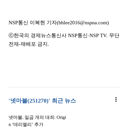
NSP통신 이복현 기자(bhlee2016@nspna.com)
ⓒ한국의 경제뉴스통신사 NSP통신·NSP TV. 무단
전재-재배포 금지.
more_vert
'넷마블(251270)' 최근 뉴스
넷마블, 일곱 개의 대죄: Origi
n ‘데리엘리’ 추가