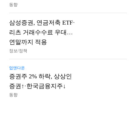
동향
삼성증권, 연금저축 ETF·
리츠 거래수수료 우대…
연말까지 적용
정보/정책
업앤다운
증권주 2% 하락, 상상인
증권↑·한국금융지주↓
동향