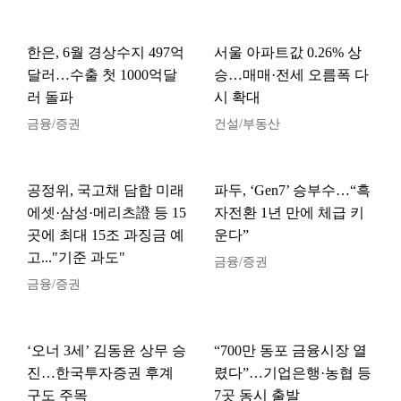
한은, 6월 경상수지 497억
서울 아파트값 0.26% 상
달러…수출 첫 1000억달
승…매매·전세 오름폭 다
러 돌파
시 확대
금융/증권
건설/부동산
공정위, 국고채 담합 미래
파두, ‘Gen7’ 승부수…“흑
에셋·삼성·메리츠證 등 15
자전환 1년 만에 체급 키
곳에 최대 15조 과징금 예
운다”
고..."기준 과도"
금융/증권
금융/증권
‘오너 3세’ 김동윤 상무 승
“700만 동포 금융시장 열
진…한국투자증권 후계
렸다”…기업은행·농협 등
구도 주목
7곳 동시 출발