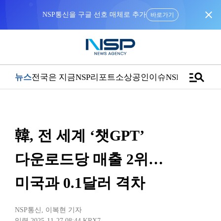
close
바로가기
manage_search
뉴스
전국은 지금
NSP리포트
소상공인
이슈
NSPTV
韓, 전 세계 ‘챗GPT’
다운로드당 매출 2위…
미국과 0.1달러 격차
NSP통신
,
이복현 기자
입력 2025-11-27 08:44
KRX7