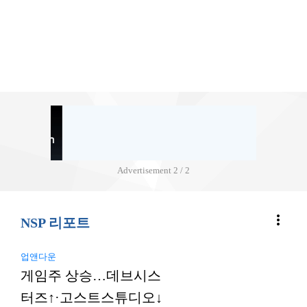
Advertisement
2 / 2
more_vert
NSP 리포트
업앤다운
게임주 상승…데브시스
터즈↑·고스트스튜디오↓