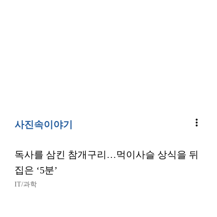
more_vert
사진속이야기
독사를 삼킨 참개구리…먹이사슬 상식을 뒤
집은 ‘5분’
IT/과학