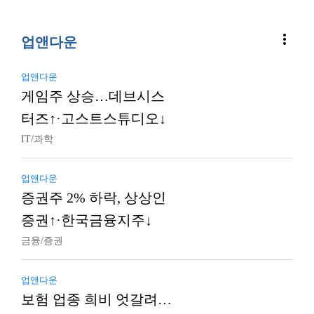
more_vert
업앤다운
업앤다운
게임주 상승…데브시스
터즈↑·고스트스튜디오↓
IT/과학
업앤다운
증권주 2% 하락, 상상인
증권↑·한국금융지주↓
금융/증권
업앤다운
보험 업종 희비 엇갈려…