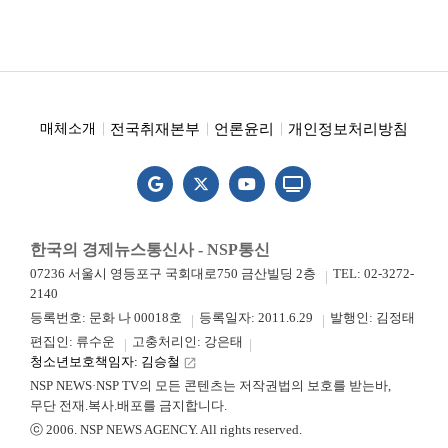
전국취재본부
언론윤리
개인정보처리방침
매체소개
한국의 경제뉴스통신사 - NSP통신
07236 서울시 영등포구 국회대로750 금산빌딩 2층
TEL: 02-3272-
2140
등록번호: 문화 나 00018호
등록일자: 2011.6.29
발행인: 김정태
편집인: 류수운
고충처리인: 강은태
청소년보호책임자: 김승철
launch
NSP NEWS·NSP TV의 모든 콘텐츠는 저작권법의 보호를 받는바,
무단 전재.복사.배포를 금지합니다.
ⓒ 2006. NSP NEWS AGENCY. All rights reserved.