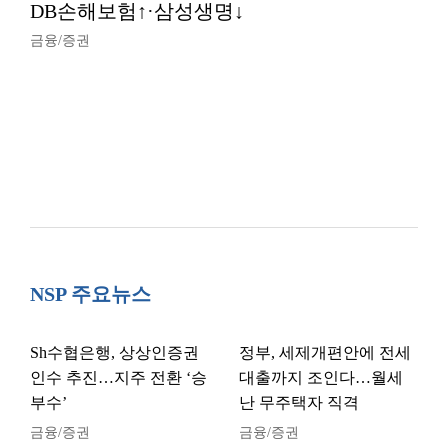
DB손해보험↑·삼성생명↓
금융/증권
NSP 주요뉴스
Sh수협은행, 상상인증권
정부, 세제개편안에 전세
인수 추진…지주 전환 ‘승
대출까지 조인다…월세
부수’
난 무주택자 직격
금융/증권
금융/증권