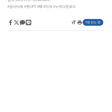
#센서타워
#챗GPT
#韓
#미국
#누적다운로드
format_size
print
0명 읽는 중