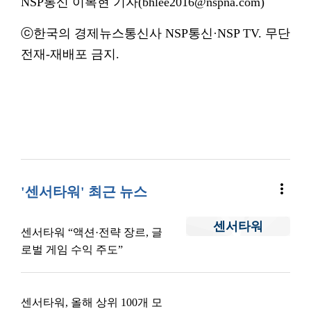
NSP통신 이복현 기자(bhlee2016@nspna.com)
ⓒ한국의 경제뉴스통신사 NSP통신·NSP TV. 무단
전재-재배포 금지.
more_vert
'센서타워' 최근 뉴스
센서타워
센서타워 “액션·전략 장르, 글
로벌 게임 수익 주도”
센서타워, 올해 상위 100개 모