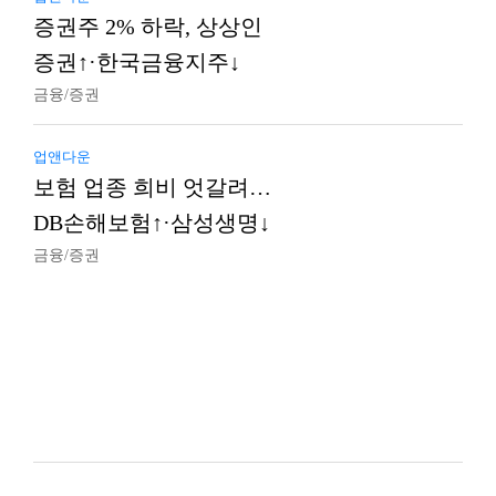
증권주 2% 하락, 상상인
증권↑·한국금융지주↓
금융/증권
업앤다운
보험 업종 희비 엇갈려…
DB손해보험↑·삼성생명↓
금융/증권