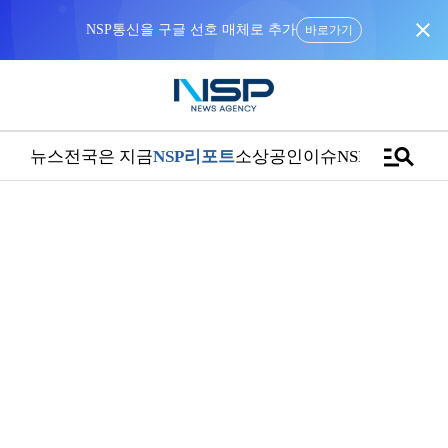
close
바로가기
manage_search
뉴스
전국은 지금
NSP리포트
소상공인
이슈
NSPTV