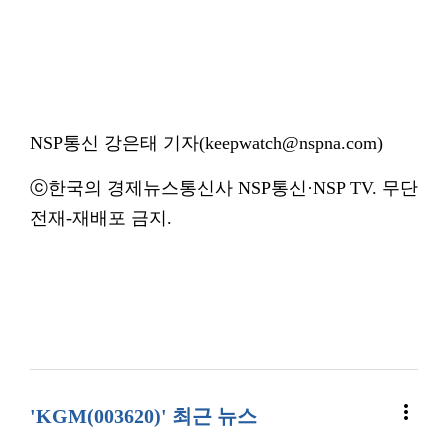
NSP통신 강은태 기자(keepwatch@nspna.com)
ⓒ한국의 경제뉴스통신사 NSP통신·NSP TV. 무단
전재-재배포 금지.
more_vert
'KGM(003620)' 최근 뉴스