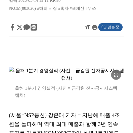
입력 2026-05-14 19:11
KRX0
#KGM(003620)
#해외 시장
#흑자
#곽재선
#무쏘
format_size
print
0명 읽는 중
fullscreen
올해 1분기 경영실적 (사진 = 금감원 전자공시시스템
캡쳐)
(서울=NSP통신) 강은태 기자 = 지난해 매출 4조
원을 돌파하며 역대 최대 매출과 함께 3년 연속