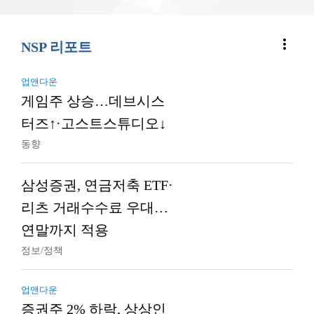
more_vert
NSP 리포트
업앤다운
게임주 상승…데브시스
터즈↑·고스트스튜디오↓
동향
삼성증권, 연금저축 ETF·
리츠 거래수수료 우대…
연말까지 적용
정보/정책
업앤다운
증권주 2% 하락, 상상인