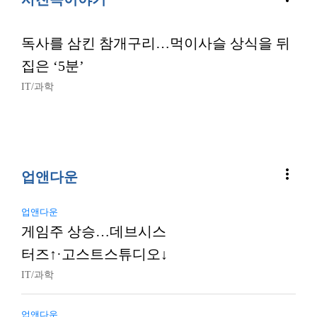
독사를 삼킨 참개구리…먹이사슬 상식을 뒤
집은 ‘5분’
IT/과학
more_vert
업앤다운
업앤다운
게임주 상승…데브시스
터즈↑·고스트스튜디오↓
IT/과학
업앤다운