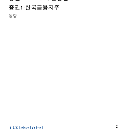
증권↑·한국금융지주↓
동향
more_vert
사진속이야기