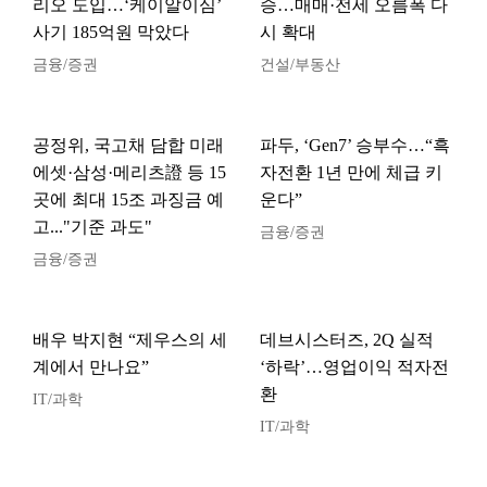
리오 도입…‘케이알이심’
승…매매·전세 오름폭 다
사기 185억원 막았다
시 확대
금융/증권
건설/부동산
공정위, 국고채 담합 미래
파두, ‘Gen7’ 승부수…“흑
에셋·삼성·메리츠證 등 15
자전환 1년 만에 체급 키
곳에 최대 15조 과징금 예
운다”
고..."기준 과도"
금융/증권
금융/증권
배우 박지현 “제우스의 세
데브시스터즈, 2Q 실적
계에서 만나요”
‘하락’…영업이익 적자전
환
IT/과학
IT/과학