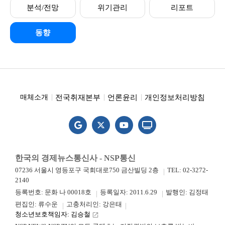
분석/전망
위기관리
리포트
동향
전국취재본부
언론윤리
개인정보처리방침
매체소개
한국의 경제뉴스통신사 - NSP통신
07236 서울시 영등포구 국회대로750 금산빌딩 2층
TEL: 02-3272-
2140
등록번호: 문화 나 00018호
등록일자: 2011.6.29
발행인: 김정태
편집인: 류수운
고충처리인: 강은태
청소년보호책임자: 김승철
launch