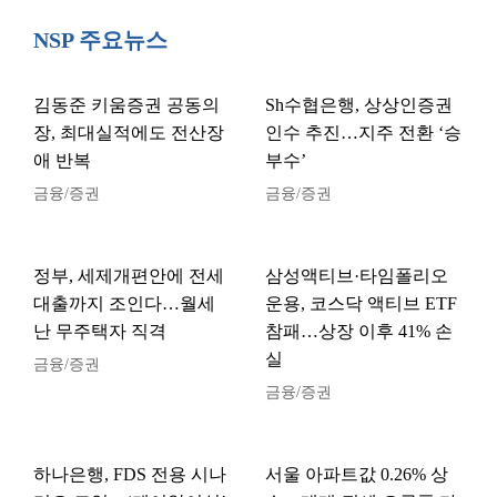
NSP 주요뉴스
김동준 키움증권 공동의
Sh수협은행, 상상인증권
장, 최대실적에도 전산장
인수 추진…지주 전환 ‘승
애 반복
부수’
금융/증권
금융/증권
정부, 세제개편안에 전세
삼성액티브·타임폴리오
대출까지 조인다…월세
운용, 코스닥 액티브 ETF
난 무주택자 직격
참패…상장 이후 41% 손
실
금융/증권
금융/증권
하나은행, FDS 전용 시나
서울 아파트값 0.26% 상