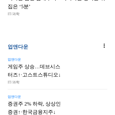
집은 ‘5분’
IT/과학
more_vert
업앤다운
업앤다운
게임주 상승…데브시스
터즈↑·고스트스튜디오↓
IT/과학
업앤다운
증권주 2% 하락, 상상인
증권↑·한국금융지주↓