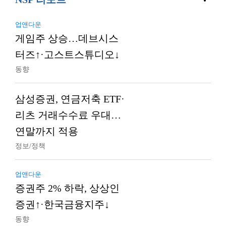
업앤다운
게임주 상승…데브시스
터즈↑·고스트스튜디오↓
동향
삼성증권, 연금저축 ETF·
리츠 거래수수료 우대…
연말까지 적용
정보/정책
업앤다운
증권주 2% 하락, 상상인
증권↑·한국금융지주↓
동향