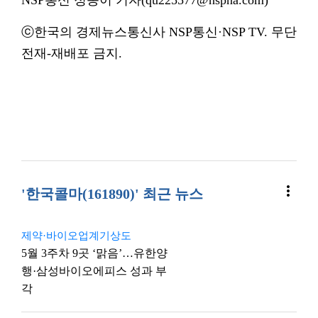
NSP통신 정송이 기자(qu225577@nspna.com)
ⓒ한국의 경제뉴스통신사 NSP통신·NSP TV. 무단
전재-재배포 금지.
more_vert
'한국콜마(161890)' 최근 뉴스
제약·바이오업계기상도
5월 3주차 9곳 ‘맑음’…유한양
행·삼성바이오에피스 성과 부
각