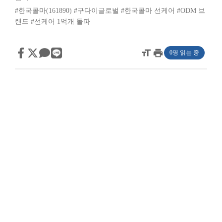
#한국콜마(161890)
#구다이글로벌
#한국콜마 선케어
#ODM 브
랜드
#선케어 1억개 돌파
format_size
print
0명 읽는 중