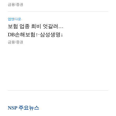
금융/증권
업앤다운
보험 업종 희비 엇갈려…
DB손해보험↑·삼성생명↓
금융/증권
NSP 주요뉴스