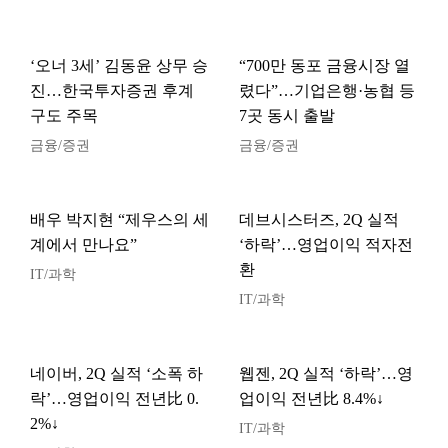
‘오너 3세’ 김동윤 상무 승
“700만 동포 금융시장 열
진…한국투자증권 후계
렸다”…기업은행·농협 등
구도 주목
7곳 동시 출발
금융/증권
금융/증권
배우 박지현 “제우스의 세
데브시스터즈, 2Q 실적
계에서 만나요”
‘하락’…영업이익 적자전
환
IT/과학
IT/과학
네이버, 2Q 실적 ‘소폭 하
웹젠, 2Q 실적 ‘하락’…영
락’…영업이익 전년比 0.
업이익 전년比 8.4%↓
2%↓
IT/과학