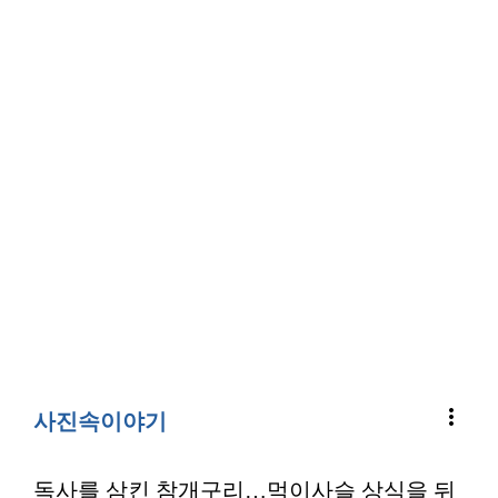
more_vert
사진속이야기
독사를 삼킨 참개구리…먹이사슬 상식을 뒤