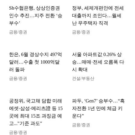
Sh수협은행, 상상인증권
정부, 세제개편안에 전세
인수 추진…지주 전환 ‘승
대출까지 조인다…월세
부수’
난 무주택자 직격
금융/증권
금융/증권
한은, 6월 경상수지 497억
서울 아파트값 0.26% 상
달러…수출 첫 1000억달
승…매매·전세 오름폭 다
러 돌파
시 확대
금융/증권
건설/부동산
공정위, 국고채 담합 미래
파두, ‘Gen7’ 승부수…“흑
에셋·삼성·메리츠證 등 15
자전환 1년 만에 체급 키
곳에 최대 15조 과징금 예
운다”
고..."기준 과도"
금융/증권
금융/증권