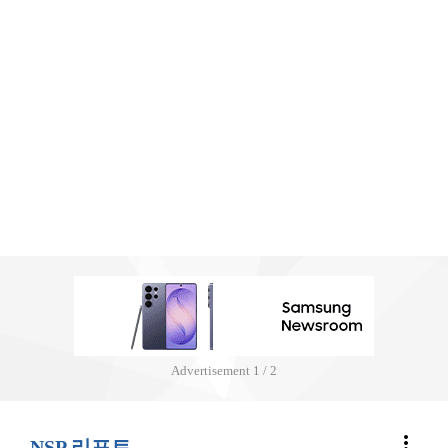
Advertisement
1 / 2
more_vert
NSP 리포트