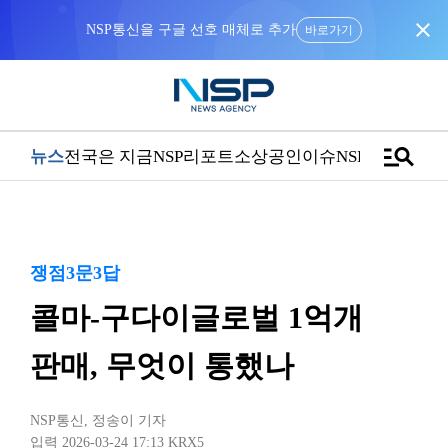
close
NSP통신을 구글 선호 매체로 추가
바로가기
manage_search
뉴스
전국은 지금
NSP리포트
소상공인
이슈
NSPTV
쟁점3문3답
콜마-구다이글로벌 1억개
판매, 무엇이 통했나
NSP통신
,
정송이 기자
입력 2026-03-24 17:13
KRX5