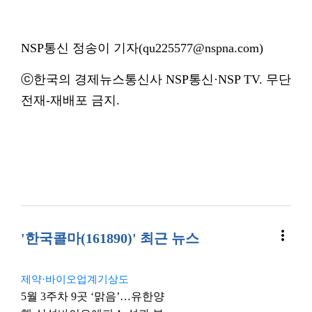
NSP통신 정송이 기자(qu225577@nspna.com)
ⓒ한국의 경제뉴스통신사 NSP통신·NSP TV. 무단
전재-재배포 금지.
more_vert
'한국콜마(161890)' 최근 뉴스
제약·바이오업계기상도
5월 3주차 9곳 ‘맑음’…유한양