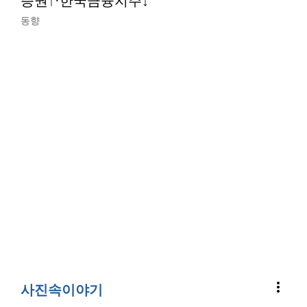
증권↑·한국금융지주↓
동향
more_vert
사진속이야기