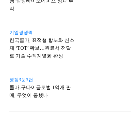
행·삼성바이오에피스 성과 부
각
기업경쟁력
한국콜마, 표적형 항노화 신소
재 ‘TOT’ 확보…원료서 전달
로 기술 수직계열화 완성
쟁점3문3답
콜마-구다이글로벌 1억개 판
매, 무엇이 통했나