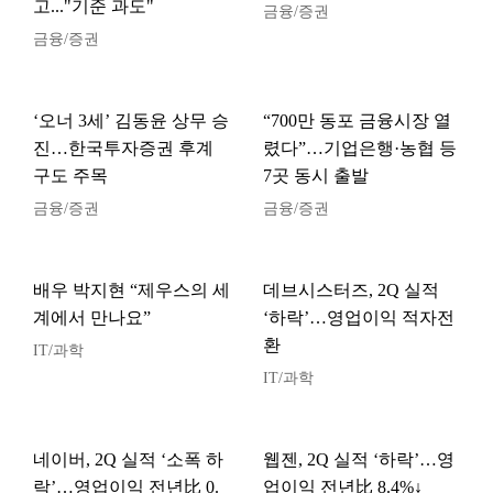
고..."기준 과도"
금융/증권
금융/증권
‘오너 3세’ 김동윤 상무 승
“700만 동포 금융시장 열
진…한국투자증권 후계
렸다”…기업은행·농협 등
구도 주목
7곳 동시 출발
금융/증권
금융/증권
배우 박지현 “제우스의 세
데브시스터즈, 2Q 실적
계에서 만나요”
‘하락’…영업이익 적자전
환
IT/과학
IT/과학
네이버, 2Q 실적 ‘소폭 하
웹젠, 2Q 실적 ‘하락’…영
락’…영업이익 전년比 0.
업이익 전년比 8.4%↓