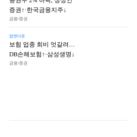
증권주 2% 하락, 상상인
증권↑·한국금융지주↓
금융/증권
업앤다운
보험 업종 희비 엇갈려…
DB손해보험↑·삼성생명↓
금융/증권