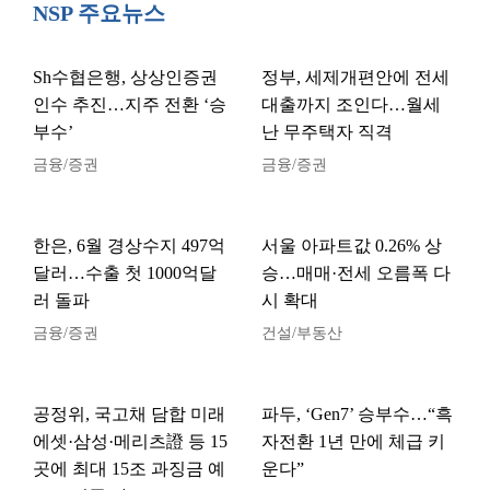
NSP 주요뉴스
Sh수협은행, 상상인증권
정부, 세제개편안에 전세
인수 추진…지주 전환 ‘승
대출까지 조인다…월세
부수’
난 무주택자 직격
금융/증권
금융/증권
한은, 6월 경상수지 497억
서울 아파트값 0.26% 상
달러…수출 첫 1000억달
승…매매·전세 오름폭 다
러 돌파
시 확대
금융/증권
건설/부동산
공정위, 국고채 담합 미래
파두, ‘Gen7’ 승부수…“흑
에셋·삼성·메리츠證 등 15
자전환 1년 만에 체급 키
곳에 최대 15조 과징금 예
운다”