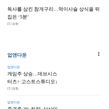
독사를 삼킨 참개구리…먹이사슬 상식을 뒤
집은 ‘5분’
IT/과학
more_vert
업앤다운
업앤다운
게임주 상승…데브시스
터즈↑·고스트스튜디오↓
IT/과학
업앤다운