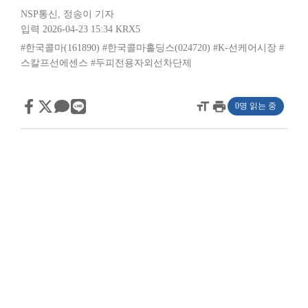
NSP통신
,
정송이 기자
입력 2026-04-23 15:34
KRX5
#한국콜마(161890)
#한국콜마홀딩스(024720)
#K-선케어시장
#
스칼프선에센스
#두피전용자외선차단제
format_size
print
0명 읽는 중