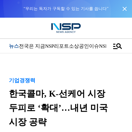
close
“우리는 독자가 구독할 수 있는 기사를 씁니다”
manage_search
뉴스
전국은 지금
NSP리포트
소상공인
이슈
NSPTV
기업경쟁력
한국콜마, K-선케어 시장
두피로 ‘확대’…내년 미국
시장 공략