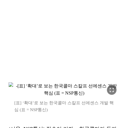
fullscreen
[표] ‘확대’로 보는 한국콜마 스칼프 선에센스 개발 핵
심 (표 = NSP통신)