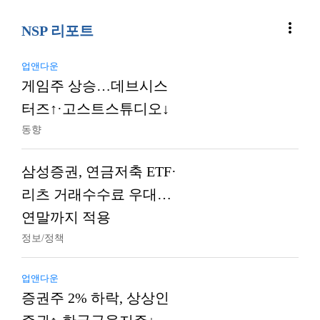
more_vert
NSP 리포트
업앤다운
게임주 상승…데브시스
터즈↑·고스트스튜디오↓
동향
삼성증권, 연금저축 ETF·
리츠 거래수수료 우대…
연말까지 적용
정보/정책
업앤다운
증권주 2% 하락, 상상인