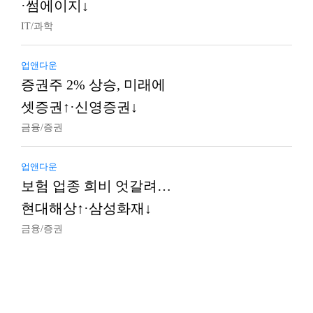
·썸에이지↓
IT/과학
업앤다운
증권주 2% 상승, 미래에
셋증권↑·신영증권↓
금융/증권
업앤다운
보험 업종 희비 엇갈려…
현대해상↑·삼성화재↓
금융/증권