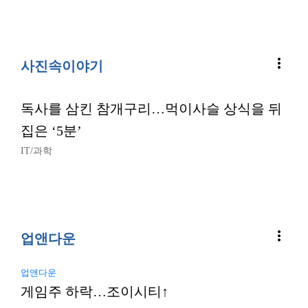
more_vert
사진속이야기
독사를 삼킨 참개구리…먹이사슬 상식을 뒤
집은 ‘5분’
IT/과학
more_vert
업앤다운
업앤다운
게임주 하락…조이시티↑