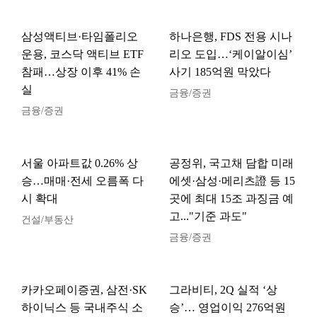
삼성액티브·타임폴리오
하나은행, FDS 전용 시나
운용, 코스닥 액티브 ETF
리오 도입…‘케이알이심’
참패…상장 이후 41% 손
사기 185억원 막았다
실
금융/증권
금융/증권
서울 아파트값 0.26% 상
공정위, 국고채 담합 미래
승…매매·전세 오름폭 다
에셋·삼성·메리츠證 등 15
시 확대
곳에 최대 15조 과징금 예
고..."기준 과도"
건설/부동산
금융/증권
카카오페이증권, 삼전·SK
그라비티, 2Q 실적 ‘상
하이닉스 등 국내주식 소
승’… 영업이익 276억원