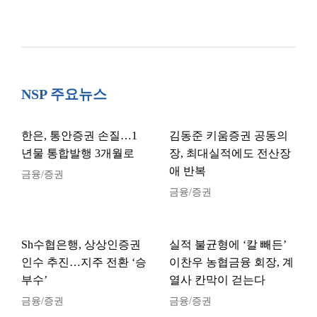
NSP 주요뉴스
한은, 통안증권 손질…1
김동준 키움증권 공동의
년물 통합발행 3개월로
장, 최대실적에도 전산장
애 반복
금융/증권
금융/증권
Sh수협은행, 상상인증권
실적 불균형에 ‘칼 빼든’
인수 추진…지주 전환 ‘승
이찬우 농협금융 회장, 계
부수’
열사 칸막이 걷는다
금융/증권
금융/증권