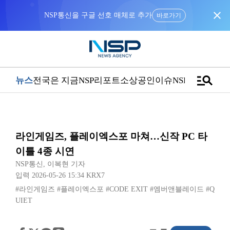
close
NSP통신을 구글 선호 매체로 추가
바로가기
manage_search
뉴스
전국은 지금
NSP리포트
소상공인
이슈
NSPTV
라인게임즈, 플레이엑스포 마쳐…신작 PC 타
이틀 4종 시연
NSP통신
,
이복현 기자
입력 2026-05-26 15:34
KRX7
#라인게임즈
#플레이엑스포
#CODE EXIT
#엠버앤블레이드
#Q
UIET