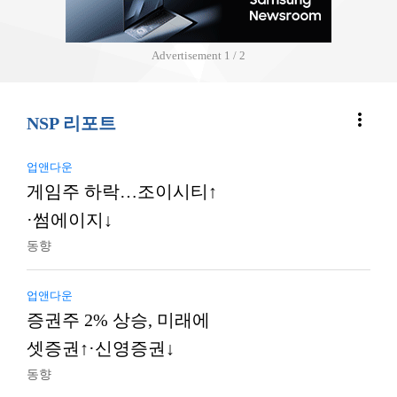
Advertisement
2 / 2
more_vert
NSP 리포트
업앤다운
게임주 하락…조이시티↑
·썸에이지↓
동향
업앤다운
증권주 2% 상승, 미래에
셋증권↑·신영증권↓
동향