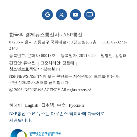
한국의 경제뉴스통신사 - NSP통신
07236 서울시 영등포구 국회대로750 금산빌딩 2층
TEL: 02-3272-
2140
등록번호: 문화 나 00018호
등록일자: 2011.6.29
발행인: 김정태
편집인: 류수운
고충처리인: 강은태
청소년보호책임자: 김승철
launch
NSP NEWS·NSP TV의 모든 콘텐츠는 저작권법의 보호를 받는바,
무단 전재.복사.배포를 금지합니다.
ⓒ 2006. NSP NEWS AGENCY. All rights reserved.
한국어
English
日本語
中文
Русский
NSP통신 주요 뉴스는 다우존스 팩티바에 다국어로
제공됩니다.