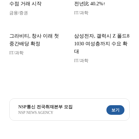
수점 거래 시작
전년比 40.2%↑
금융/증권
IT/과학
그라비티, 창사 이래 첫
삼성전자, 갤럭시 Z 폴드8
중간배당 확정
1030 여성층까지 수요 확
대
IT/과학
IT/과학
NSP통신 전국취재본부 모집
보기
NSP NEWS AGENCY