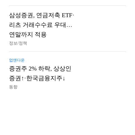
삼성증권, 연금저축 ETF·
리츠 거래수수료 우대…
연말까지 적용
정보/정책
업앤다운
증권주 2% 하락, 상상인
증권↑·한국금융지주↓
동향