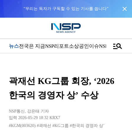
close
“우리는 독자가 구독할 수 있는 기사를 씁니다”
manage_search
뉴스
전국은 지금
NSP리포트
소상공인
이슈
NSPTV
곽재선 KG그룹 회장, ‘2026
한국의 경영자 상’ 수상
NSP통신
,
강은태 기자
입력 2026-05-29 18:32
KRX7
#KGM(003620)
#곽재선
#KG그룹
#한국의 경영자 상’