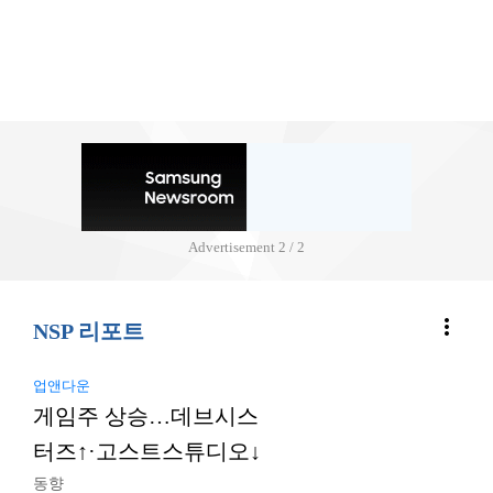
Advertisement
2 / 2
more_vert
NSP 리포트
업앤다운
게임주 상승…데브시스
터즈↑·고스트스튜디오↓
동향