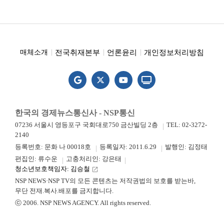
전국취재본부
언론윤리
개인정보처리방침
매체소개
한국의 경제뉴스통신사 - NSP통신
07236 서울시 영등포구 국회대로750 금산빌딩 2층
TEL: 02-3272-
2140
등록번호: 문화 나 00018호
등록일자: 2011.6.29
발행인: 김정태
편집인: 류수운
고충처리인: 강은태
청소년보호책임자: 김승철
launch
NSP NEWS·NSP TV의 모든 콘텐츠는 저작권법의 보호를 받는바,
무단 전재.복사.배포를 금지합니다.
ⓒ 2006. NSP NEWS AGENCY. All rights reserved.