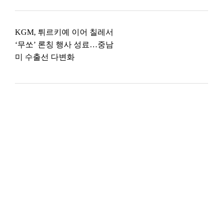
KGM, 튀르키예 이어 칠레서
‘무쏘’ 론칭 행사 성료…중남
미 수출선 다변화