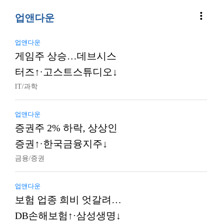
more_vert
업앤다운
업앤다운
게임주 상승…데브시스
터즈↑·고스트스튜디오↓
IT/과학
업앤다운
증권주 2% 하락, 상상인
증권↑·한국금융지주↓
금융/증권
업앤다운
보험 업종 희비 엇갈려…
DB손해보험↑·삼성생명↓