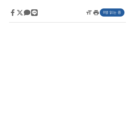
format_size
print
0명 읽는 중