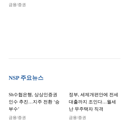
금융/증권
NSP 주요뉴스
Sh수협은행, 상상인증권
정부, 세제개편안에 전세
인수 추진…지주 전환 ‘승
대출까지 조인다…월세
부수’
난 무주택자 직격
금융/증권
금융/증권