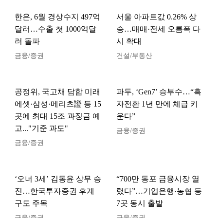
한은, 6월 경상수지 497억
서울 아파트값 0.26% 상
달러…수출 첫 1000억달
승…매매·전세 오름폭 다
러 돌파
시 확대
금융/증권
건설/부동산
공정위, 국고채 담합 미래
파두, ‘Gen7’ 승부수…“흑
에셋·삼성·메리츠證 등 15
자전환 1년 만에 체급 키
곳에 최대 15조 과징금 예
운다”
고..."기준 과도"
금융/증권
금융/증권
‘오너 3세’ 김동윤 상무 승
“700만 동포 금융시장 열
진…한국투자증권 후계
렸다”…기업은행·농협 등
구도 주목
7곳 동시 출발
금융/증권
금융/증권