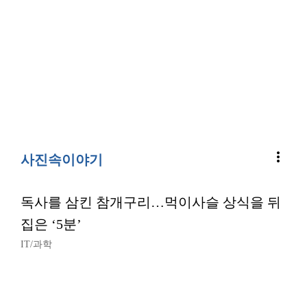
more_vert
사진속이야기
독사를 삼킨 참개구리…먹이사슬 상식을 뒤
집은 ‘5분’
IT/과학