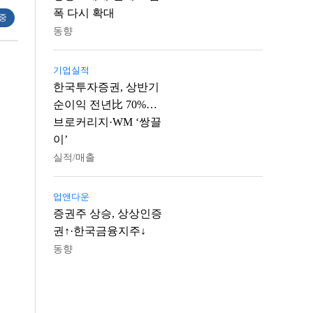
폭 다시 확대
 중
동향
기업실적
한국투자증권, 상반기
순이익 전년比 70%…
브로커리지·WM ‘쌍끌
이’
실적/매출
업앤다운
증권주 상승, 상상인증
권↑·한국금융지주↓
동향