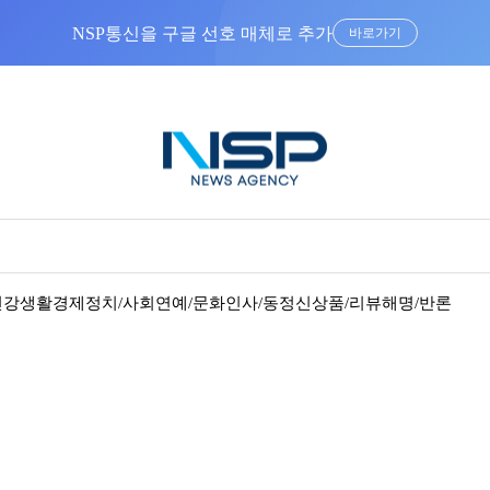
NSP통신을 구글 선호 매체로 추가
바로가기
건강
생활경제
정치/사회
연예/문화
인사/동정
신상품/리뷰
해명/반론