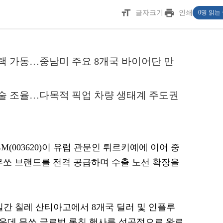
format_size
print
글자크기
인쇄
0명 읽는
트랙 가동…중남미 주요 8개국 바이어단 만
전술 조율…다목적 픽업 차량 생태계 주도권
GM(003620)이 유럽 관문인 튀르키예에 이어 중
무쏘 브랜드를 전격 공급하며 수출 노선 확장을
일간 칠레 산티아고에서 8개국 딜러 및 인플루
가운데 무쏘 글로벌 론칭 행사를 성공적으로 완료