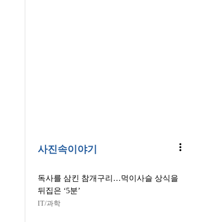
more_vert
사진속이야기
독사를 삼킨 참개구리…먹이사슬 상식을
뒤집은 ‘5분’
IT/과학