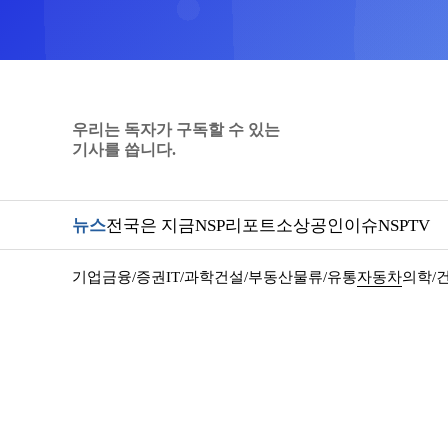
우리는 독자가 구독할 수 있는
기사를 씁니다.
뉴스
전국은 지금
NSP리포트
소상공인
이슈
NSPTV
기업
금융/증권
IT/과학
건설/부동산
물류/유통
자동차
의학/