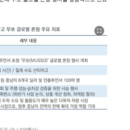
fullscreen
 (표 = NSP통신)