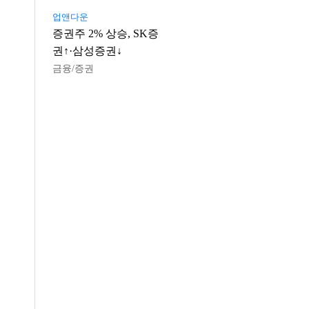
업앤다운
증권주 2% 상승, SK증
권↑·삼성증권↓
금융/증권