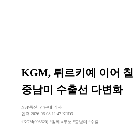
KGM, 튀르키예 이어 
중남미 수출선 다변화
NSP통신
,
강은태 기자
입력 2026-06-08 11:47
KRD3
#KGM(003620)
#칠레
#무쏘
#중남미
#수출