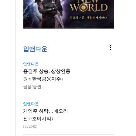
more_vert
업앤다운
업앤다운
증권주 상승, 상상인증
권↑·한국금융지주↓
금융/증권
업앤다운
게임주 하락…네오리
진↑·조이시티↓
IT/과학