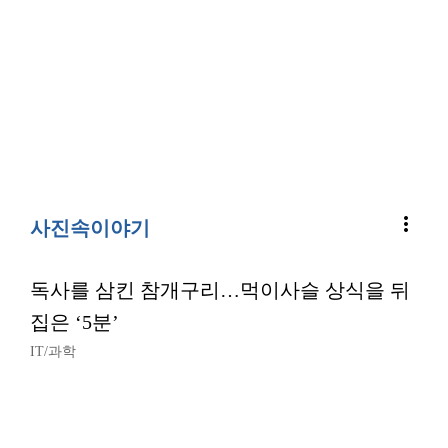
more_vert
사진속이야기
독사를 삼킨 참개구리…먹이사슬 상식을 뒤
집은 ‘5분’
IT/과학