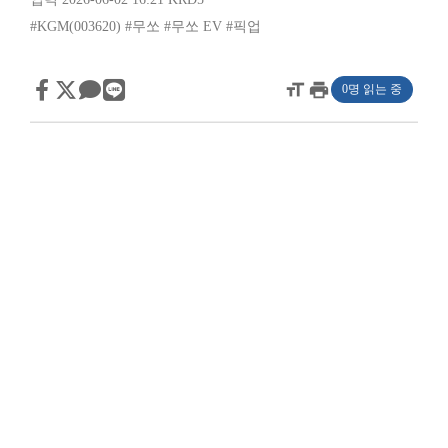
#KGM(003620)
#무쏘
#무쏘 EV
#픽업
format_size
print
0명 읽는 중