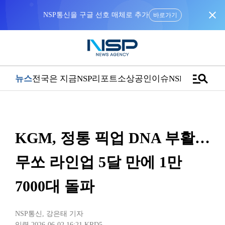
close
NSP통신을 구글 선호 매체로 추가
바로가기
manage_search
뉴스
전국은 지금
NSP리포트
소상공인
이슈
NSPTV
KGM, 정통 픽업 DNA 부활…
무쏘 라인업 5달 만에 1만
7000대 돌파
NSP통신
,
강은태 기자
입력 2026-06-02 16:21
KRD5