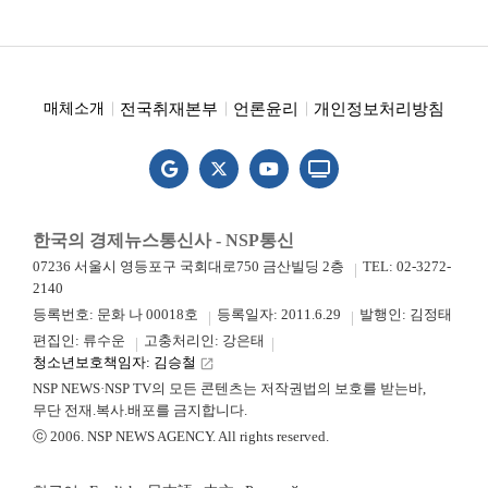
전국취재본부
언론윤리
개인정보처리방침
매체소개
한국의 경제뉴스통신사 - NSP통신
07236 서울시 영등포구 국회대로750 금산빌딩 2층
TEL: 02-3272-
2140
등록번호: 문화 나 00018호
등록일자: 2011.6.29
발행인: 김정태
편집인: 류수운
고충처리인: 강은태
청소년보호책임자: 김승철
launch
NSP NEWS·NSP TV의 모든 콘텐츠는 저작권법의 보호를 받는바,
무단 전재.복사.배포를 금지합니다.
ⓒ 2006. NSP NEWS AGENCY. All rights reserved.