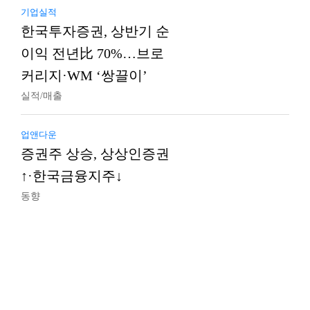
기업실적
한국투자증권, 상반기 순
이익 전년比 70%…브로
커리지·WM ‘쌍끌이’
실적/매출
업앤다운
증권주 상승, 상상인증권
↑·한국금융지주↓
동향