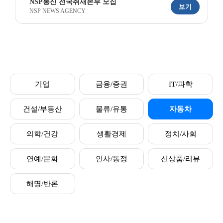
NSP통신 전국취재본부 모집
보기
NSP NEWS AGENCY
기업
금융/증권
IT/과학
건설/부동산
물류/유통
자동차
의학/건강
생활경제
정치/사회
연예/문화
인사/동정
신상품/리뷰
해명/반론