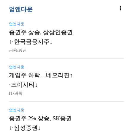
more_vert
업앤다운
업앤다운
증권주 상승, 상상인증권
↑·한국금융지주↓
금융/증권
업앤다운
게임주 하락…네오리진↑
·조이시티↓
IT/과학
업앤다운
증권주 2% 상승, SK증권
↑·삼성증권↓