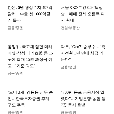
한은, 6월 경상수지 497억
서울 아파트값 0.26% 상
달러…수출 첫 1000억달
승…매매·전세 오름폭 다
러 돌파
시 확대
금융/증권
건설/부동산
공정위, 국고채 담합 미래
파두, ‘Gen7’ 승부수…“흑
에셋·삼성·메리츠證 등 15
자전환 1년 만에 체급 키
곳에 최대 15조 과징금 예
운다”
고..."기준 과도"
금융/증권
금융/증권
‘오너 3세’ 김동윤 상무 승
“700만 동포 금융시장 열
진…한국투자증권 후계
렸다”…기업은행·농협 등
구도 주목
7곳 동시 출발
금융/증권
금융/증권