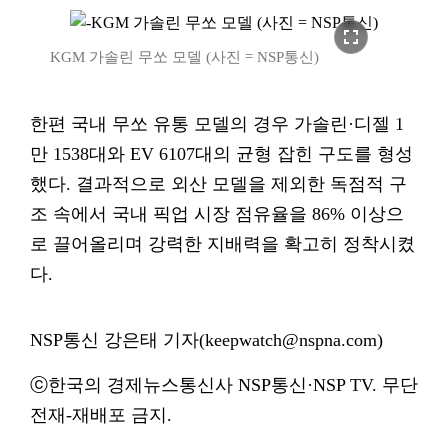
fullscreen
KGM 가솔린 무쏘 모델 (사진 = NSP통신)
한편 국내 무쏘 유통 모델의 경우 가솔린·디젤 1
만 1538대와 EV 6107대의 균형 잡힌 구도를 형성
했다. 결과적으로 외산 모델을 제외한 독점적 구
조 속에서 국내 픽업 시장 점유율을 86% 이상으
로 끌어올리며 강력한 지배력을 확고히 정착시켰
다.
NSP통신 강은태 기자(keepwatch@nspna.com)
ⓒ한국의 경제뉴스통신사 NSP통신·NSP TV. 무단
전재-재배포 금지.