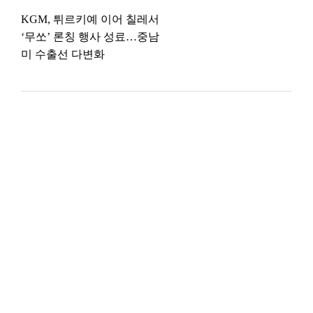
KGM, 튀르키예 이어 칠레서
‘무쏘’ 론칭 행사 성료…중남
미 수출선 다변화