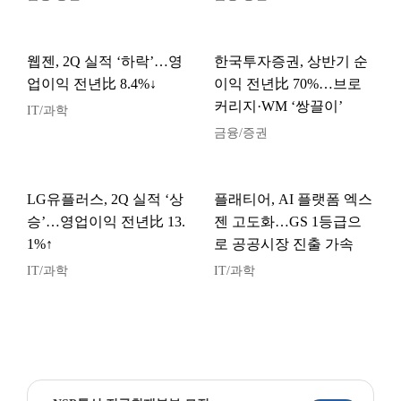
웹젠, 2Q 실적 ‘하락’…영
한국투자증권, 상반기 순
업이익 전년比 8.4%↓
이익 전년比 70%…브로
커리지·WM ‘쌍끌이’
IT/과학
금융/증권
LG유플러스, 2Q 실적 ‘상
플래티어, AI 플랫폼 엑스
승’…영업이익 전년比 13.
젠 고도화…GS 1등급으
1%↑
로 공공시장 진출 가속
IT/과학
IT/과학