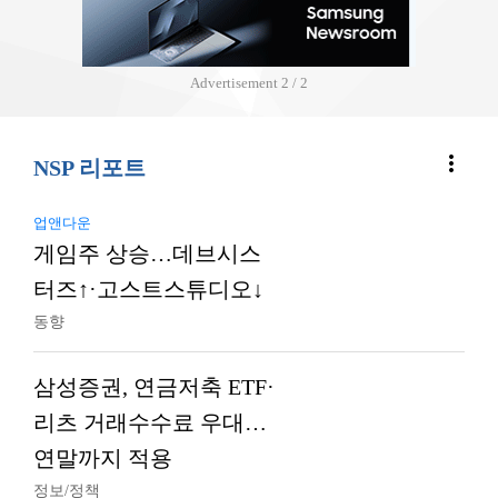
Advertisement
2 / 2
more_vert
NSP 리포트
업앤다운
게임주 상승…데브시스
터즈↑·고스트스튜디오↓
동향
삼성증권, 연금저축 ETF·
리츠 거래수수료 우대…
연말까지 적용
정보/정책