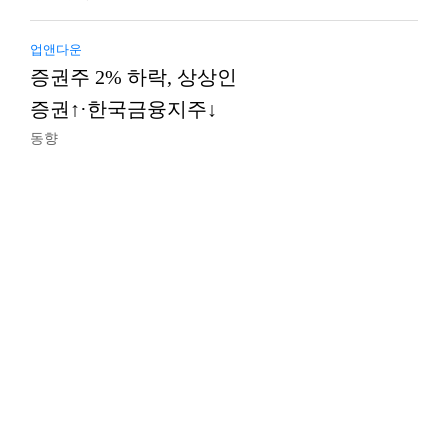
업앤다운
증권주 2% 하락, 상상인
증권↑·한국금융지주↓
동향