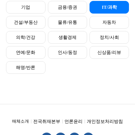
기업
금융/증권
IT/과학
건설/부동산
물류/유통
자동차
의학/건강
생활경제
정치/사회
연예/문화
인사/동정
신상품/리뷰
해명/반론
전국취재본부
언론윤리
개인정보처리방침
매체소개