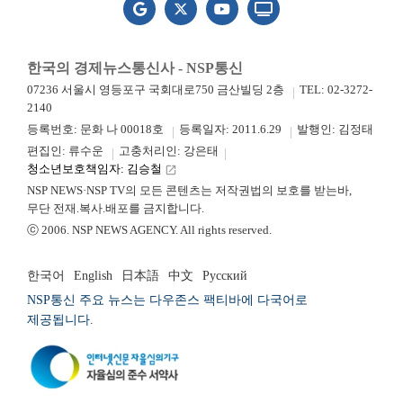
한국의 경제뉴스통신사 - NSP통신
07236 서울시 영등포구 국회대로750 금산빌딩 2층
TEL: 02-3272-
2140
등록번호: 문화 나 00018호
등록일자: 2011.6.29
발행인: 김정태
편집인: 류수운
고충처리인: 강은태
청소년보호책임자: 김승철
launch
NSP NEWS·NSP TV의 모든 콘텐츠는 저작권법의 보호를 받는바,
무단 전재.복사.배포를 금지합니다.
ⓒ 2006. NSP NEWS AGENCY. All rights reserved.
한국어
English
日本語
中文
Русский
NSP통신 주요 뉴스는 다우존스 팩티바에 다국어로
제공됩니다.