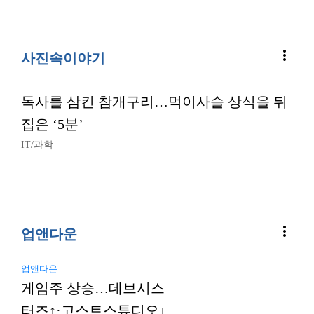
more_vert
사진속이야기
독사를 삼킨 참개구리…먹이사슬 상식을 뒤
집은 ‘5분’
IT/과학
more_vert
업앤다운
업앤다운
게임주 상승…데브시스
터즈↑·고스트스튜디오↓