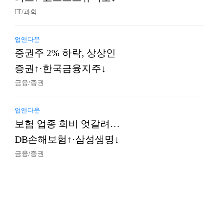
IT/과학
업앤다운
증권주 2% 하락, 상상인
증권↑·한국금융지주↓
금융/증권
업앤다운
보험 업종 희비 엇갈려…
DB손해보험↑·삼성생명↓
금융/증권