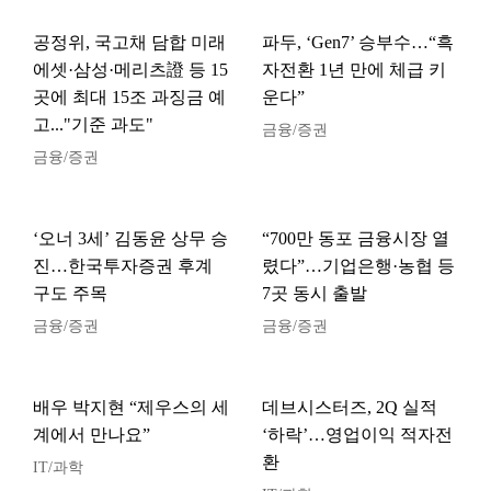
공정위, 국고채 담합 미래
파두, ‘Gen7’ 승부수…“흑
에셋·삼성·메리츠證 등 15
자전환 1년 만에 체급 키
곳에 최대 15조 과징금 예
운다”
고..."기준 과도"
금융/증권
금융/증권
‘오너 3세’ 김동윤 상무 승
“700만 동포 금융시장 열
진…한국투자증권 후계
렸다”…기업은행·농협 등
구도 주목
7곳 동시 출발
금융/증권
금융/증권
배우 박지현 “제우스의 세
데브시스터즈, 2Q 실적
계에서 만나요”
‘하락’…영업이익 적자전
환
IT/과학