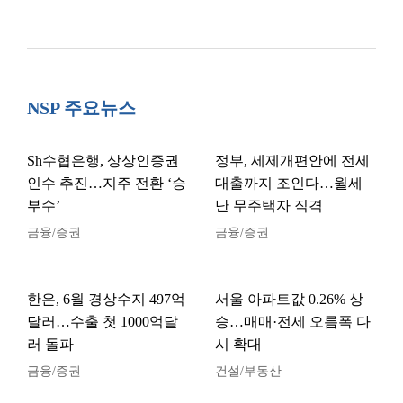
NSP 주요뉴스
Sh수협은행, 상상인증권
정부, 세제개편안에 전세
인수 추진…지주 전환 ‘승
대출까지 조인다…월세
부수’
난 무주택자 직격
금융/증권
금융/증권
한은, 6월 경상수지 497억
서울 아파트값 0.26% 상
달러…수출 첫 1000억달
승…매매·전세 오름폭 다
러 돌파
시 확대
금융/증권
건설/부동산