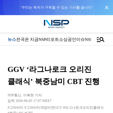
close
“우리는 독자가 구독할 수 있는 기사를 씁니다”
manage_search
뉴스
전국은 지금
NSP리포트
소상공인
이슈
NSPTV
GGV ‘라그나로크 오리진
클래식’ 북중남미 CBT 진행
NSP통신
,
이복현 기자
입력 2026-06-05 17:07
KRX7
#그라비티
#그라비티게임비전GGV
#라그나로크오리진클래식