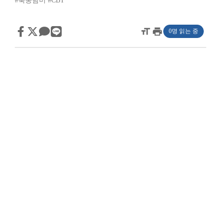
#북중남미
#CBT
format_size
print
0명 읽는 중