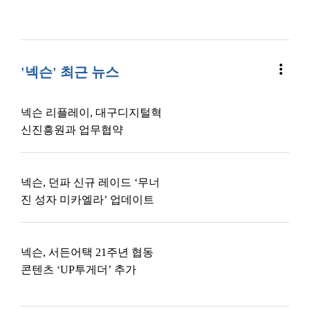
more_vert
'넥슨' 최근 뉴스
넥슨 리플레이, 대구디지털혁
신진흥원과 업무협약
넥슨, 던파 신규 레이드 ‘무너
진 성자 미카엘라’ 업데이트
넥슨, 서든어택 21주년 협동
콘텐츠 ‘UP투게더’ 추가