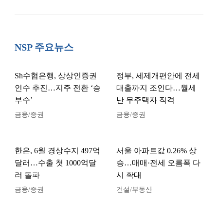
NSP 주요뉴스
Sh수협은행, 상상인증권
정부, 세제개편안에 전세
인수 추진…지주 전환 ‘승
대출까지 조인다…월세
부수’
난 무주택자 직격
금융/증권
금융/증권
한은, 6월 경상수지 497억
서울 아파트값 0.26% 상
달러…수출 첫 1000억달
승…매매·전세 오름폭 다
러 돌파
시 확대
금융/증권
건설/부동산