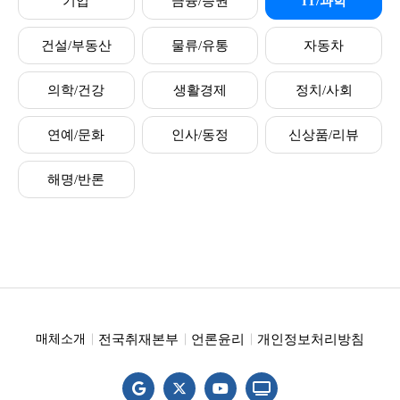
기업
금융/증권
IT/과학
건설/부동산
물류/유통
자동차
의학/건강
생활경제
정치/사회
연예/문화
인사/동정
신상품/리뷰
해명/반론
전국취재본부
언론윤리
개인정보처리방침
매체소개