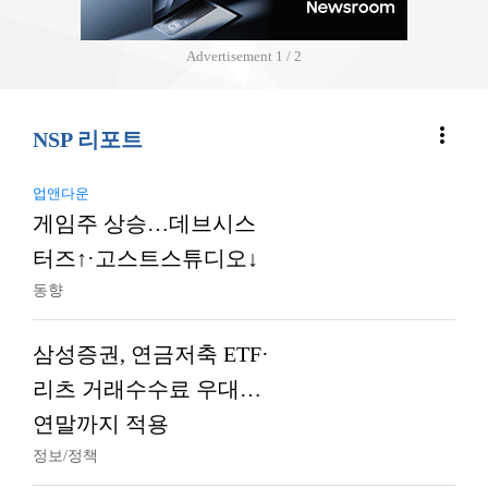
Advertisement
2 / 2
more_vert
NSP 리포트
업앤다운
게임주 상승…데브시스
터즈↑·고스트스튜디오↓
동향
삼성증권, 연금저축 ETF·
리츠 거래수수료 우대…
연말까지 적용
정보/정책