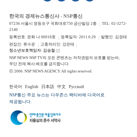
한국의 경제뉴스통신사 - NSP통신
07236 서울시 영등포구 국회대로750 금산빌딩 2층
TEL: 02-3272-
2140
등록번호: 문화 나 00018호
등록일자: 2011.6.29
발행인: 김정태
편집인: 류수운
고충처리인: 강은태
청소년보호책임자: 김승철
launch
NSP NEWS·NSP TV의 모든 콘텐츠는 저작권법의 보호를 받는바,
무단 전재.복사.배포를 금지합니다.
ⓒ 2006. NSP NEWS AGENCY. All rights reserved.
한국어
English
日本語
中文
Русский
NSP통신 주요 뉴스는 다우존스 팩티바에 다국어로
제공됩니다.