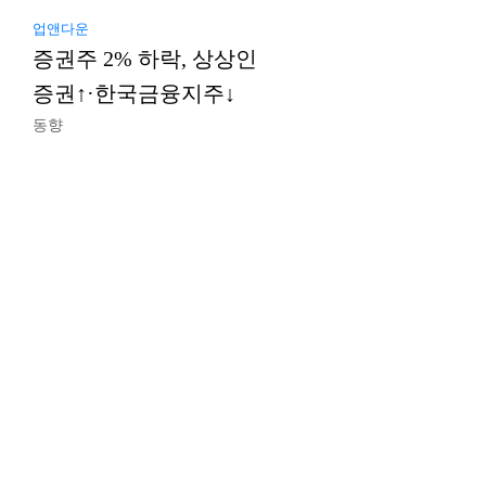
업앤다운
증권주 2% 하락, 상상인
증권↑·한국금융지주↓
동향