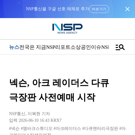
close
NSP통신을 구글 선호 매체로 추가
바로가기
manage_search
뉴스
전국은 지금
NSP리포트
소상공인
이슈
NSPTV
넥슨, 아크 레이더스 다큐
극장판 사전예매 시작
NSP통신
,
이복현 기자
입력 2026-06-10 16:43
KRX7
#넥슨
#엠바크스튜디오
#아크레이더스
#다큐멘터리극장판
#아