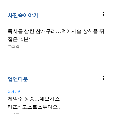
more_vert
사진속이야기
독사를 삼킨 참개구리…먹이사슬 상식을 뒤
집은 ‘5분’
IT/과학
more_vert
업앤다운
업앤다운
게임주 상승…데브시스
터즈↑·고스트스튜디오↓