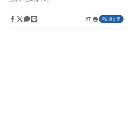
크레이더스탄생의여정
format_size
print
0명 읽는 중