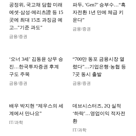
공정위, 국고채 담합 미래
파두, ‘Gen7’ 승부수…“흑
에셋·삼성·메리츠證 등 15
자전환 1년 만에 체급 키
곳에 최대 15조 과징금 예
운다”
고..."기준 과도"
금융/증권
금융/증권
‘오너 3세’ 김동윤 상무 승
“700만 동포 금융시장 열
진…한국투자증권 후계
렸다”…기업은행·농협 등
구도 주목
7곳 동시 출발
금융/증권
금융/증권
배우 박지현 “제우스의 세
데브시스터즈, 2Q 실적
계에서 만나요”
‘하락’…영업이익 적자전
환
IT/과학
IT/과학