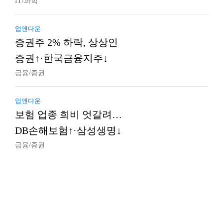
IT/과학
업앤다운
증권주 2% 하락, 상상인
증권↑·한국금융지주↓
금융/증권
업앤다운
보험 업종 희비 엇갈려…
DB손해보험↑·삼성생명↓
금융/증권