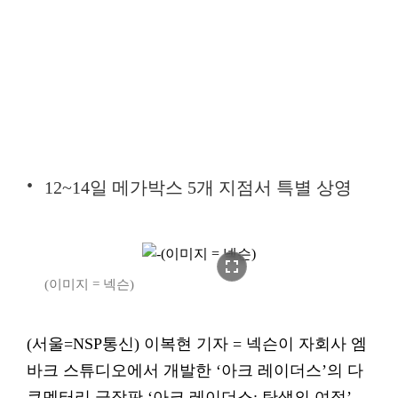
12~14일 메가박스 5개 지점서 특별 상영
fullscreen
(이미지 = 넥슨)
(서울=NSP통신) 이복현 기자 = 넥슨이 자회사 엠
바크 스튜디오에서 개발한 ‘아크 레이더스’의 다
큐멘터리 극장판 ‘아크 레이더스: 탄생의 여정’