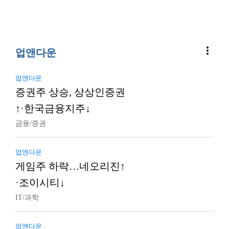
more_vert
업앤다운
업앤다운
증권주 상승, 상상인증권
↑·한국금융지주↓
금융/증권
업앤다운
게임주 하락…네오리진↑
·조이시티↓
IT/과학
업앤다운