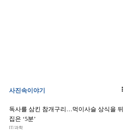
more_vert
사진속이야기
독사를 삼킨 참개구리…먹이사슬 상식을 뒤
집은 ‘5분’
IT/과학