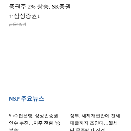
증권주 2% 상승, SK증권
↑·삼성증권↓
금융/증권
NSP 주요뉴스
Sh수협은행, 상상인증권
정부, 세제개편안에 전세
인수 추진…지주 전환 ‘승
대출까지 조인다…월세
부수’
난 무주택자 직격