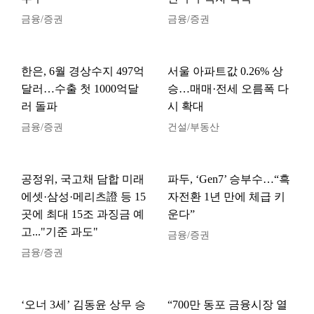
금융/증권
금융/증권
한은, 6월 경상수지 497억
서울 아파트값 0.26% 상
달러…수출 첫 1000억달
승…매매·전세 오름폭 다
러 돌파
시 확대
금융/증권
건설/부동산
공정위, 국고채 담합 미래
파두, ‘Gen7’ 승부수…“흑
에셋·삼성·메리츠證 등 15
자전환 1년 만에 체급 키
곳에 최대 15조 과징금 예
운다”
고..."기준 과도"
금융/증권
금융/증권
‘오너 3세’ 김동윤 상무 승
“700만 동포 금융시장 열