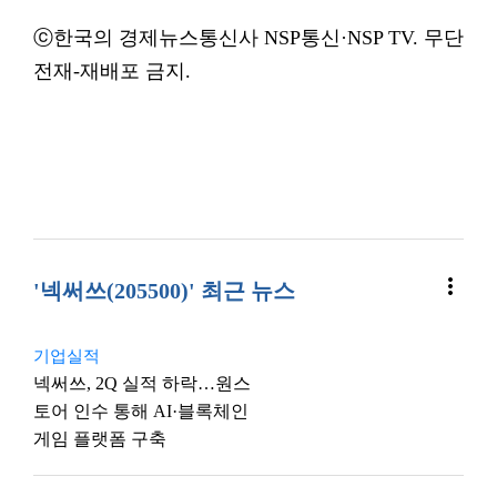
ⓒ한국의 경제뉴스통신사 NSP통신·NSP TV. 무단
전재-재배포 금지.
more_vert
'넥써쓰(205500)' 최근 뉴스
기업실적
넥써쓰, 2Q 실적 하락…원스
토어 인수 통해 AI·블록체인
게임 플랫폼 구축