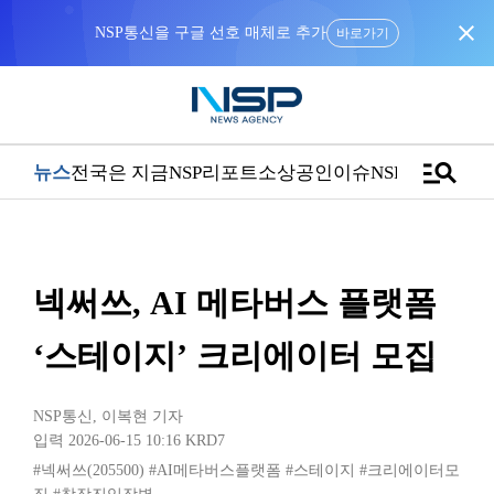
close
NSP통신을 구글 선호 매체로 추가
바로가기
manage_search
뉴스
전국은 지금
NSP리포트
소상공인
이슈
NSPTV
넥써쓰, AI 메타버스 플랫폼
‘스테이지’ 크리에이터 모집
NSP통신
,
이복현 기자
입력 2026-06-15 10:16
KRD7
#넥써쓰(205500)
#AI메타버스플랫폼
#스테이지
#크리에이터모