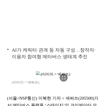
AI가 캐릭터·관계 등 자동 구성…창작자·
이용자 참여형 메타버스 생태계 추진
fullscreen
(이미지 = 넥써쓰)
(서울=NSP통신) 이복현 기자 = 넥써쓰(205500)가
AI 메타버스 플랫폼 ‘스테이지’의 크리에이터 모