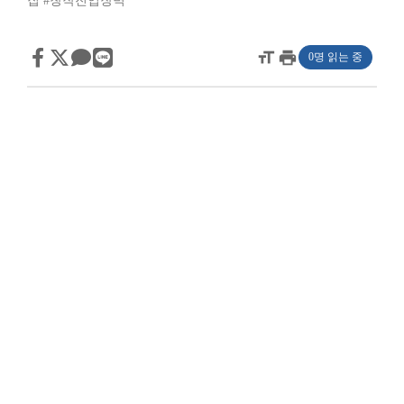
집
#창작진입장벽
format_size
print
0명 읽는 중