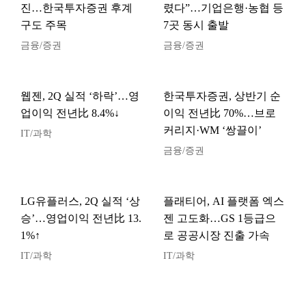
진…한국투자증권 후계
렸다”…기업은행·농협 등
구도 주목
7곳 동시 출발
금융/증권
금융/증권
웹젠, 2Q 실적 ‘하락’…영
한국투자증권, 상반기 순
업이익 전년比 8.4%↓
이익 전년比 70%…브로
커리지·WM ‘쌍끌이’
IT/과학
금융/증권
LG유플러스, 2Q 실적 ‘상
플래티어, AI 플랫폼 엑스
승’…영업이익 전년比 13.
젠 고도화…GS 1등급으
1%↑
로 공공시장 진출 가속
IT/과학
IT/과학