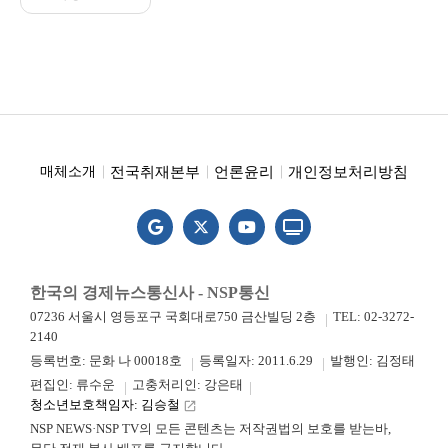
전국취재본부
언론윤리
개인정보처리방침
매체소개
한국의 경제뉴스통신사 - NSP통신
07236 서울시 영등포구 국회대로750 금산빌딩 2층
TEL: 02-3272-
2140
등록번호: 문화 나 00018호
등록일자: 2011.6.29
발행인: 김정태
편집인: 류수운
고충처리인: 강은태
청소년보호책임자: 김승철
launch
NSP NEWS·NSP TV의 모든 콘텐츠는 저작권법의 보호를 받는바,