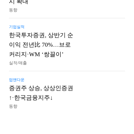
시 확대
동향
기업실적
한국투자증권, 상반기 순
이익 전년比 70%…브로
커리지·WM ‘쌍끌이’
실적/매출
업앤다운
증권주 상승, 상상인증권
↑·한국금융지주↓
동향