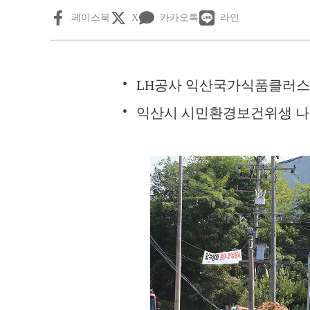
페이스북
X
카카오톡
라인
LH공사 익산국가식품클러스터
익산시 시민환경보건위생 나