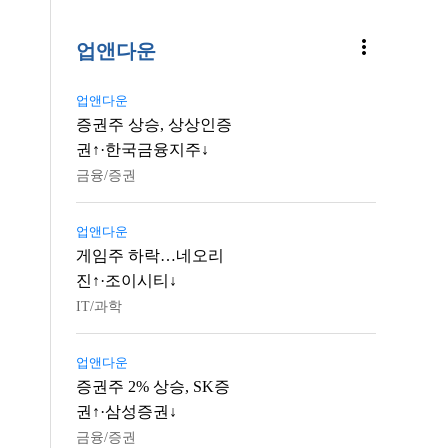
more_vert
업앤다운
업앤다운
증권주 상승, 상상인증
권↑·한국금융지주↓
금융/증권
업앤다운
게임주 하락…네오리
진↑·조이시티↓
IT/과학
업앤다운
증권주 2% 상승, SK증
권↑·삼성증권↓
금융/증권