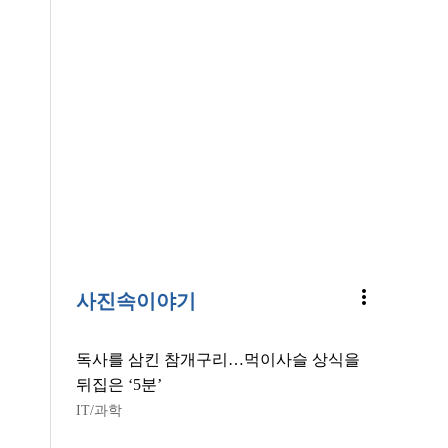
more_vert
사진속이야기
독사를 삼킨 참개구리…먹이사슬 상식을
뒤집은 ‘5분’
IT/과학