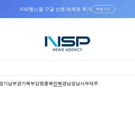
NSP통신을 구글 선호 매체로 추가
바로가기
경기남부
경기북부
강원
충북
전북
경남
경남서부
제주