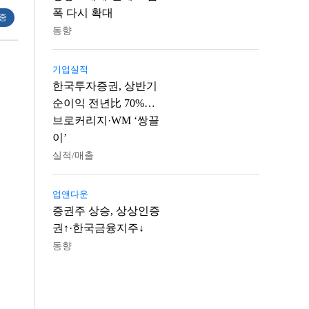
폭 다시 확대
 중
동향
기업실적
한국투자증권, 상반기
순이익 전년比 70%…
브로커리지·WM ‘쌍끌
이’
실적/매출
업앤다운
증권주 상승, 상상인증
권↑·한국금융지주↓
동향