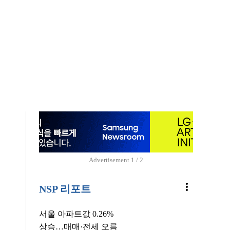
Advertisement
1 / 2
more_vert
NSP 리포트
서울 아파트값 0.26%
상승…매매·전세 오름