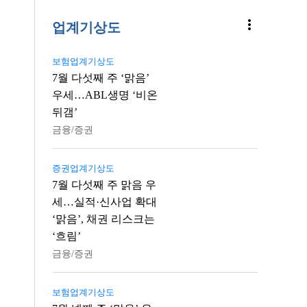
more_vert
업계기상도
보험업계기상도
7월 다섯째 주 ‘맑음’
우세…ABL생명 ‘비온
뒤갬’
금융/증권
증권업계기상도
7월 다섯째 주 맑음 우
세…실적·신사업 확대
‘맑음’, 채권 리스크는
‘흐림’
금융/증권
보험업계기상도