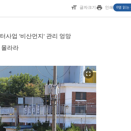
format_size
print
글자크기
인쇄
0명 읽는
사업 '비산먼지' 관리 엉망
 몰라라
fullscreen