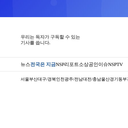
우리는 독자가 구독할 수 있는
기사를 씁니다.
뉴스
전국은 지금
NSP리포트
소상공인
이슈
NSPTV
서울
부산
대구/경북
인천
광주/전남
대전/충남
울산
경기동부