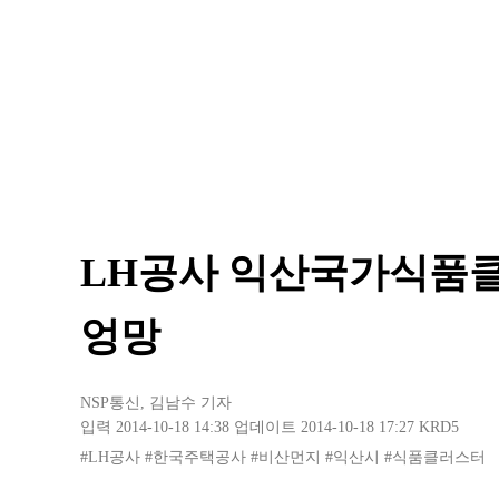
LH공사 익산국가식품클
엉망
NSP통신
,
김남수 기자
입력 2014-10-18 14:38
업데이트 2014-10-18 17:27
KRD5
#LH공사
#한국주택공사
#비산먼지
#익산시
#식품클러스터