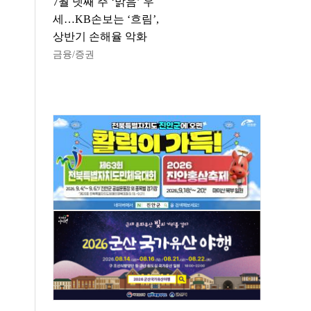
7월 넷째 주 ‘맑음’ 우
세…KB손보는 ‘흐림’,
상반기 손해율 악화
금융/증권