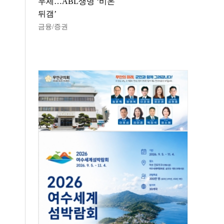
우세…ABL생명 ‘비온
뒤갬’
금융/증권