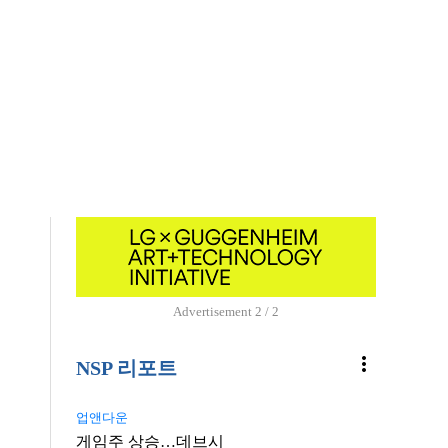
Advertisement
1 / 2
more_vert
NSP 리포트
업앤다운
게임주 상승…데브시