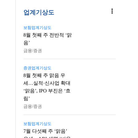
more_vert
업계기상도
보험업계기상도
8월 첫째 주 전반적 ‘맑
음’
금융/증권
증권업계기상도
8월 첫째 주 맑음 우
세…실적·신사업 확대
‘맑음’, IPO 부진은 ‘흐
림’
금융/증권
보험업계기상도
7월 다섯째 주 ‘맑음’