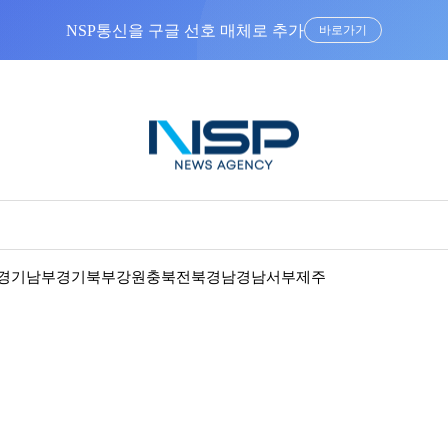
NSP통신을 구글 선호 매체로 추가
바로가기
경기남부
경기북부
강원
충북
전북
경남
경남서부
제주