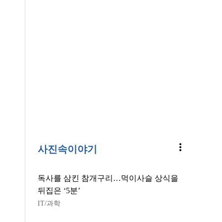
more_vert
사진속이야기
독사를 삼킨 참개구리…먹이사슬 상식을
뒤집은 ‘5분’
IT/과학