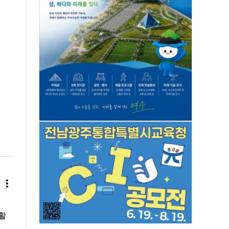
more_vert
활