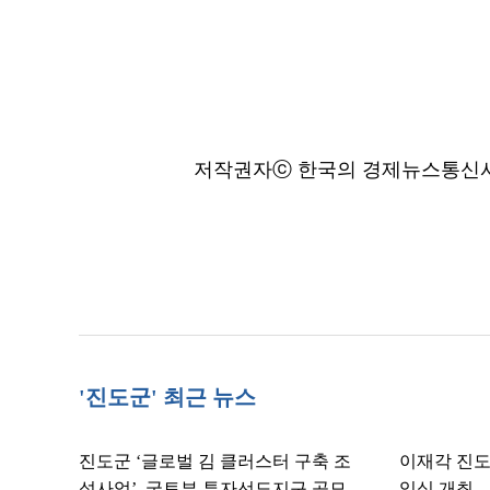
저작권자ⓒ 한국의 경제뉴스통신사 N
'진도군' 최근 뉴스
진도군 ‘글로벌 김 클러스터 구축 조
이재각 진도군
성사업’, 국토부 투자선도지구 공모
임식 개최