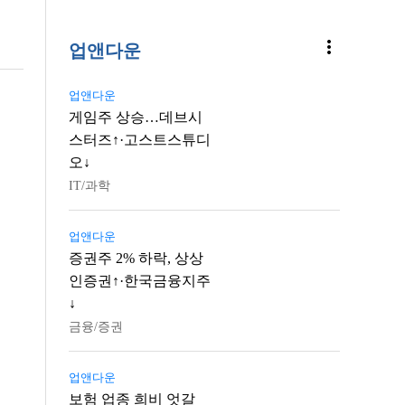
more_vert
업앤다운
업앤다운
게임주 상승…데브시
스터즈↑·고스트스튜디
오↓
IT/과학
업앤다운
증권주 2% 하락, 상상
인증권↑·한국금융지주
↓
금융/증권
업앤다운
보험 업종 희비 엇갈