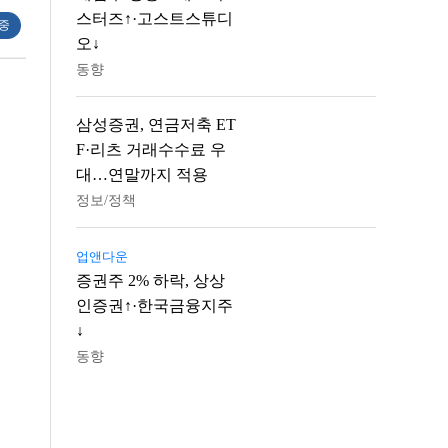
스터즈↑·고스트스튜디
 중
오↓
동향
삼성증권, 연금저축 ET
F·리츠 거래수수료 우
대…연말까지 적용
정보/정책
업앤다운
증권주 2% 하락, 상상
인증권↑·한국금융지주
↓
동향