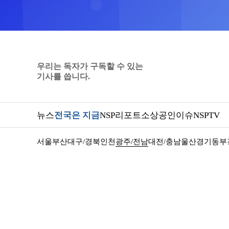
우리는 독자가 구독할 수 있는
기사를 씁니다.
뉴스
전국은 지금
NSP리포트
소상공인
이슈
NSPTV
서울
부산
대구/경북
인천
광주/전남
대전/충남
울산
경기동부