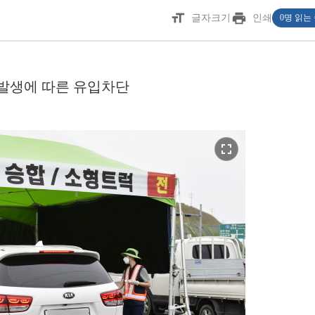
format_size
print
글자크기
인쇄
0명 읽는
 발생에 따른 유입차단
fullscreen