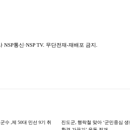
SP통신·NSP TV. 무단전재-재배포 금지.
수 ,제 50대 민선 9기 취
진도군, 행락철 맞아 ‘군민중심 생
환경 가꾸기’ 운동 전개