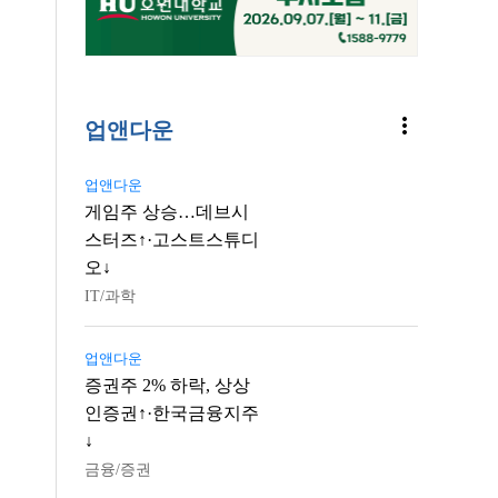
more_vert
업앤다운
업앤다운
게임주 상승…데브시
스터즈↑·고스트스튜디
오↓
IT/과학
업앤다운
증권주 2% 하락, 상상
인증권↑·한국금융지주
↓
금융/증권