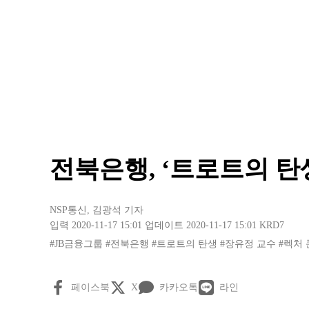
전북은행, ‘트로트의 탄
NSP통신
,
김광석 기자
입력 2020-11-17 15:01
업데이트 2020-11-17 15:01
KRD7
#JB금융그룹
#전북은행
#트로트의 탄생
#장유정 교수
#렉처
페이스북
X
카카오톡
라인