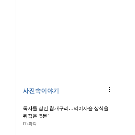
more_vert
사진속이야기
독사를 삼킨 참개구리…먹이사슬 상식을
뒤집은 ‘5분’
IT/과학