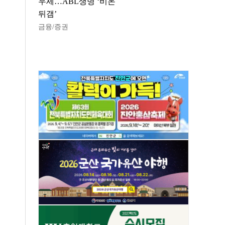
우세…ABL생명 ‘비온
뒤갬’
금융/증권