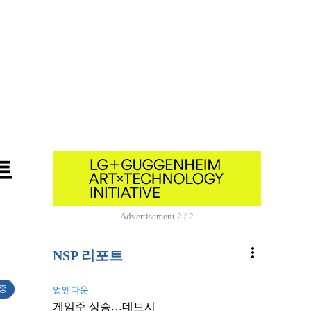
트
Advertisement
1 / 2
more_vert
NSP 리포트
 중
업앤다운
게임주 상승…데브시