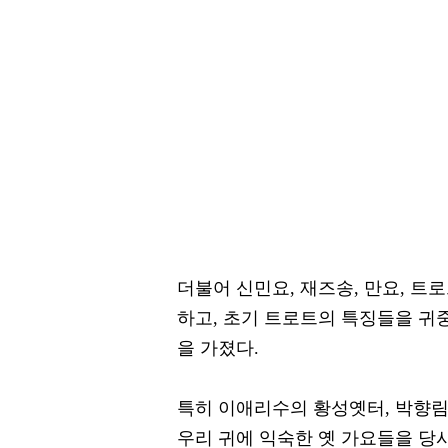
더불어 신민요, 재즈송, 만요, 트
하고, 초기 트로트의 특징들을 귀
을 가졌다.
특히 이애리수의 황성옛터, 박향림
우리 귀에 익숙한 옛 가요들을 당