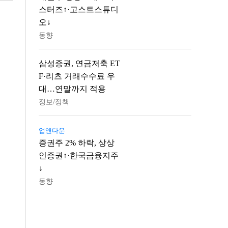
스터즈↑·고스트스튜디
오↓
동향
삼성증권, 연금저축 ET
F·리츠 거래수수료 우
대…연말까지 적용
정보/정책
업앤다운
증권주 2% 하락, 상상
인증권↑·한국금융지주
↓
동향