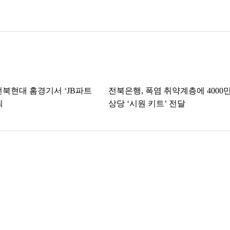
전북현대 홈경기서 ‘JB파트
전북은행, 폭염 취약계층에 4000만
최
상당 ‘시원 키트’ 전달