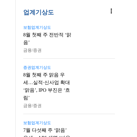
more_vert
업계기상도
보험업계기상도
8월 첫째 주 전반적 ‘맑
음’
금융/증권
증권업계기상도
8월 첫째 주 맑음 우
세…실적·신사업 확대
‘맑음’, IPO 부진은 ‘흐
림’
금융/증권
보험업계기상도
7월 다섯째 주 ‘맑음’