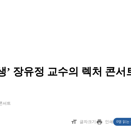
생’ 장유정 교수의 렉처 콘서
 콘서트
format_size
print
글자크기
인쇄
0명 읽는