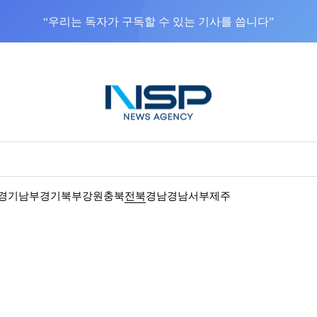
NSP통신을 구글 선호 매체로 추가
바로가기
경기남부
경기북부
강원
충북
전북
경남
경남서부
제주