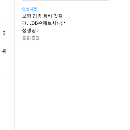
업앤다운
보험 업종 희비 엇갈
려…DB손해보험↑·삼
성생명↓
more_vert
금융/증권
 원