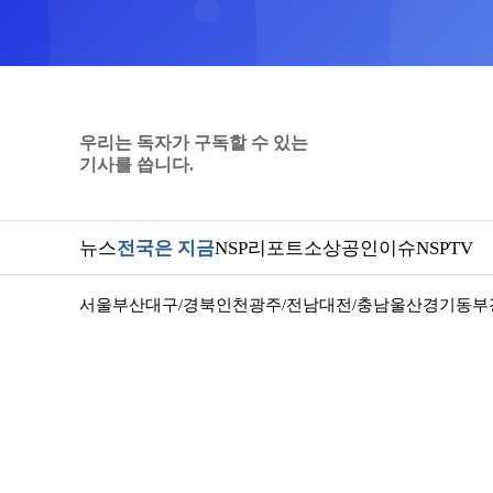
우리는 독자가 구독할 수 있는
기사를 씁니다.
뉴스
전국은 지금
NSP리포트
소상공인
이슈
NSPTV
서울
부산
대구/경북
인천
광주/전남
대전/충남
울산
경기동부