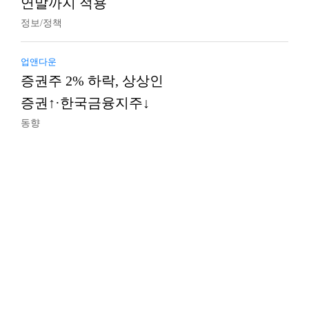
연말까지 적용
정보/정책
업앤다운
증권주 2% 하락, 상상인
증권↑·한국금융지주↓
동향