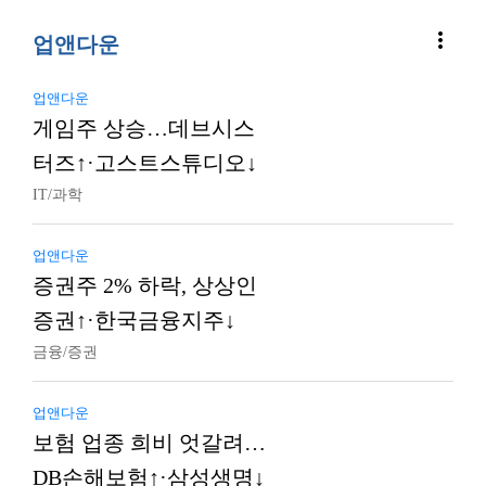
more_vert
업앤다운
업앤다운
게임주 상승…데브시스
터즈↑·고스트스튜디오↓
IT/과학
업앤다운
증권주 2% 하락, 상상인
증권↑·한국금융지주↓
금융/증권
업앤다운
보험 업종 희비 엇갈려…
DB손해보험↑·삼성생명↓