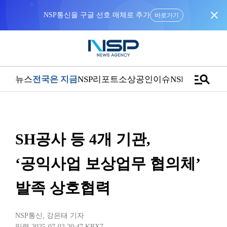
close
바로가기
manage_search
뉴스
전국은 지금
NSP리포트
소상공인
이슈
NSPTV
SH공사 등 4개 기관,
‘공익사업 보상업무 협의체’
발족 상호협력
NSP통신
,
강은태 기자
입력 2025-07-02 20:47
KRX7