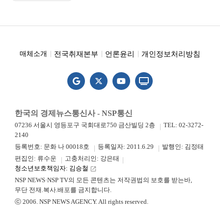
전국취재본부
언론윤리
개인정보처리방침
매체소개
한국의 경제뉴스통신사 - NSP통신
07236 서울시 영등포구 국회대로750 금산빌딩 2층
TEL: 02-3272-
2140
등록번호: 문화 나 00018호
등록일자: 2011.6.29
발행인: 김정태
편집인: 류수운
고충처리인: 강은태
청소년보호책임자: 김승철
launch
NSP NEWS·NSP TV의 모든 콘텐츠는 저작권법의 보호를 받는바,
무단 전재.복사.배포를 금지합니다.
ⓒ 2006. NSP NEWS AGENCY. All rights reserved.