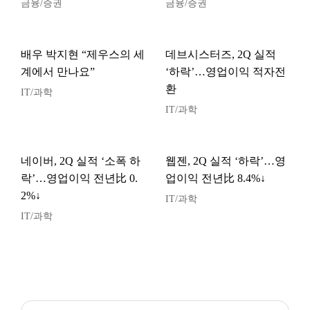
금융/증권
금융/증권
배우 박지현 “제우스의 세
데브시스터즈, 2Q 실적
계에서 만나요”
‘하락’…영업이익 적자전
환
IT/과학
IT/과학
네이버, 2Q 실적 ‘소폭 하
웹젠, 2Q 실적 ‘하락’…영
락’…영업이익 전년比 0.
업이익 전년比 8.4%↓
2%↓
IT/과학
IT/과학