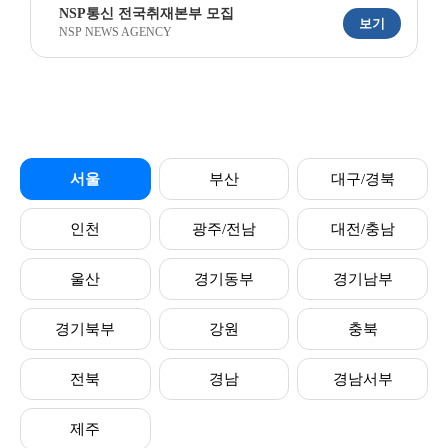
NSP통신 전국취재본부 모집
보기
NSP NEWS AGENCY
서울
부산
대구/경북
인천
광주/전남
대전/충남
울산
경기동부
경기남부
경기북부
강원
충북
전북
경남
경남서부
제주