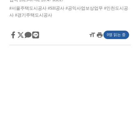
#서울주택도시공사
#SH공사
#공익사업보상업무
#인천도시공
사
#경기주택도시공사
format_size
print
0명 읽는 중