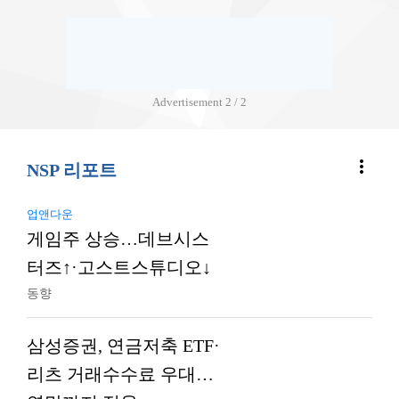
Advertisement
2 / 2
more_vert
NSP 리포트
업앤다운
게임주 상승…데브시스
터즈↑·고스트스튜디오↓
동향
삼성증권, 연금저축 ETF·
리츠 거래수수료 우대…