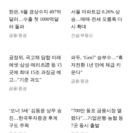
한은, 6월 경상수지 497억
서울 아파트값 0.26% 상
달러…수출 첫 1000억달
승…매매·전세 오름폭 다
러 돌파
시 확대
금융/증권
건설/부동산
공정위, 국고채 담합 미래
파두, ‘Gen7’ 승부수…“흑
에셋·삼성·메리츠證 등 15
자전환 1년 만에 체급 키
곳에 최대 15조 과징금 예
운다”
고..."기준 과도"
금융/증권
금융/증권
‘오너 3세’ 김동윤 상무 승
“700만 동포 금융시장 열
진…한국투자증권 후계
렸다”…기업은행·농협 등
구도 주목
7곳 동시 출발