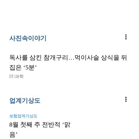
more_vert
사진속이야기
독사를 삼킨 참개구리…먹이사슬 상식을 뒤
집은 ‘5분’
IT/과학
more_vert
업계기상도
보험업계기상도
8월 첫째 주 전반적 ‘맑
음’