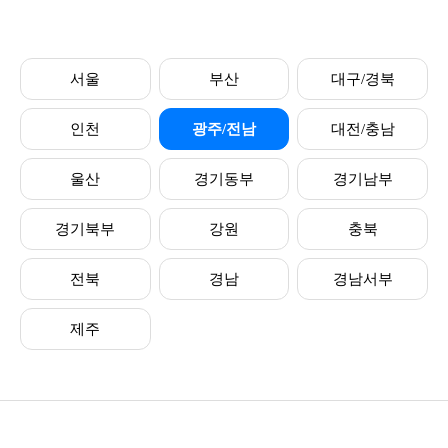
서울
부산
대구/경북
인천
광주/전남
대전/충남
울산
경기동부
경기남부
경기북부
강원
충북
전북
경남
경남서부
제주