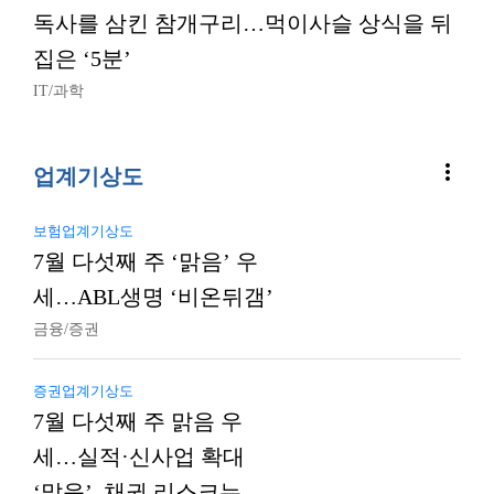
독사를 삼킨 참개구리…먹이사슬 상식을 뒤
집은 ‘5분’
IT/과학
more_vert
업계기상도
보험업계기상도
7월 다섯째 주 ‘맑음’ 우
세…ABL생명 ‘비온뒤갬’
금융/증권
증권업계기상도
7월 다섯째 주 맑음 우
세…실적·신사업 확대
‘맑음’, 채권 리스크는