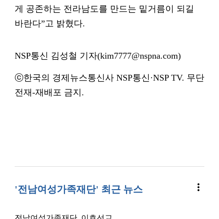
게 공존하는 전라남도를 만드는 밑거름이 되길
바란다”고 밝혔다.
NSP통신 김성철 기자(kim7777@nspna.com)
ⓒ한국의 경제뉴스통신사 NSP통신·NSP TV. 무단
전재-재배포 금지.
more_vert
'전남여성가족재단' 최근 뉴스
전남여성가족재단, 이호선교