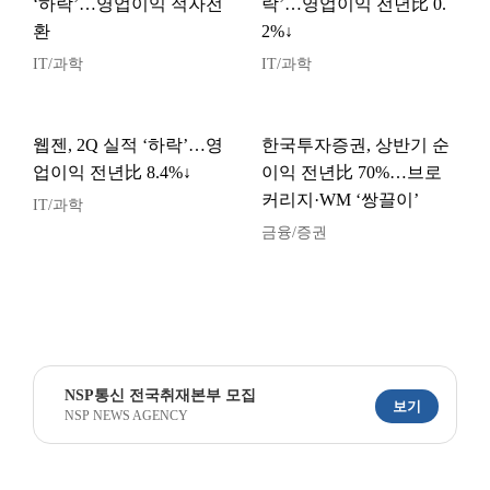
‘하락’…영업이익 적자전
락’…영업이익 전년比 0.
환
2%↓
IT/과학
IT/과학
웹젠, 2Q 실적 ‘하락’…영
한국투자증권, 상반기 순
업이익 전년比 8.4%↓
이익 전년比 70%…브로
커리지·WM ‘쌍끌이’
IT/과학
금융/증권
NSP통신 전국취재본부 모집
보기
NSP NEWS AGENCY