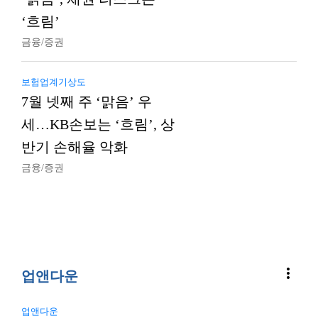
‘흐림’
금융/증권
보험업계기상도
7월 넷째 주 ‘맑음’ 우
세…KB손보는 ‘흐림’, 상
반기 손해율 악화
금융/증권
more_vert
업앤다운
업앤다운