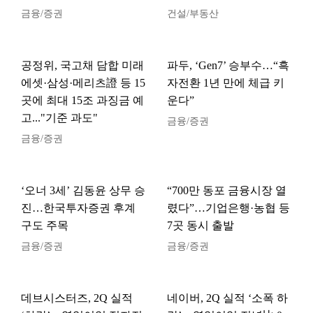
금융/증권
건설/부동산
공정위, 국고채 담합 미래
파두, ‘Gen7’ 승부수…“흑
에셋·삼성·메리츠證 등 15
자전환 1년 만에 체급 키
곳에 최대 15조 과징금 예
운다”
고..."기준 과도"
금융/증권
금융/증권
‘오너 3세’ 김동윤 상무 승
“700만 동포 금융시장 열
진…한국투자증권 후계
렸다”…기업은행·농협 등
구도 주목
7곳 동시 출발
금융/증권
금융/증권
데브시스터즈, 2Q 실적
네이버, 2Q 실적 ‘소폭 하