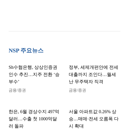
NSP 주요뉴스
Sh수협은행, 상상인증권
정부, 세제개편안에 전세
인수 추진…지주 전환 ‘승
대출까지 조인다…월세
부수’
난 무주택자 직격
금융/증권
금융/증권
한은, 6월 경상수지 497억
서울 아파트값 0.26% 상
달러…수출 첫 1000억달
승…매매·전세 오름폭 다
러 돌파
시 확대