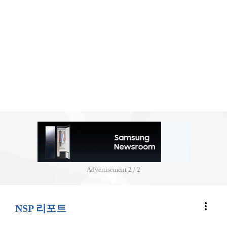
Advertisement
2 / 2
more_vert
NSP 리포트