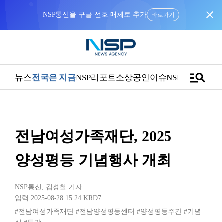
close
NSP통신을 구글 선호 매체로 추가
바로가기
manage_search
뉴스
전국은 지금
NSP리포트
소상공인
이슈
NSPTV
전남여성가족재단, 2025
양성평등 기념행사 개최
NSP통신
,
김성철 기자
입력 2025-08-28 15:24
KRD7
#전남여성가족재단
#전남양성평등센터
#양성평등주간
#기념