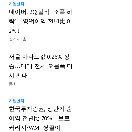
기업실적
네이버, 2Q 실적 ‘소폭 하
락’…영업이익 전년比 0.
2%↓
실적/매출
서울 아파트값 0.26% 상
승…매매·전세 오름폭 다
시 확대
동향
기업실적
한국투자증권, 상반기 순
이익 전년比 70%…브로
커리지·WM ‘쌍끌이’