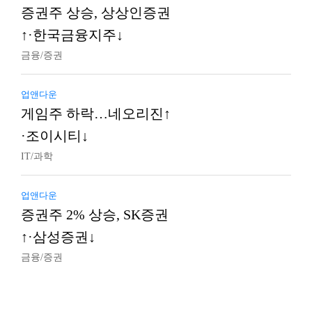
증권주 상승, 상상인증권
↑·한국금융지주↓
금융/증권
업앤다운
게임주 하락…네오리진↑
·조이시티↓
IT/과학
업앤다운
증권주 2% 상승, SK증권
↑·삼성증권↓
금융/증권