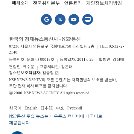
전국취재본부
언론윤리
개인정보처리방침
매체소개
한국의 경제뉴스통신사 - NSP통신
07236 서울시 영등포구 국회대로750 금산빌딩 2층
TEL: 02-3272-
2140
등록번호: 문화 나 00018호
등록일자: 2011.6.29
발행인: 김정태
편집인: 류수운
고충처리인: 강은태
청소년보호책임자: 김승철
launch
NSP NEWS·NSP TV의 모든 콘텐츠는 저작권법의 보호를 받는바,
무단 전재.복사.배포를 금지합니다.
ⓒ 2006. NSP NEWS AGENCY. All rights reserved.
한국어
English
日本語
中文
Русский
NSP통신 주요 뉴스는 다우존스 팩티바에 다국어로
제공됩니다.