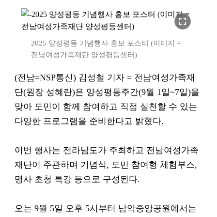
fullscreen
2025 양성평등 기념행사 홍보 포스터 (이미지 =
전남여성가족재단 양성평등센터)
(전남=NSP통신) 김성철 기자 = 전남여성가족재
단(원장 성혜란)은 양성평등주간(9월 1일~7일)을
맞아 도민이 함께 참여하고 직접 실천할 수 있는
다양한 프로그램을 준비한다고 밝혔다.
이번 행사는 전라남도가 주최하고 전남여성가족
재단이 주관하며 기념식, 도민 참여형 체험부스,
명사 초청 특강 등으로 구성된다.
오는 9월 5일 오후 5시부터 남악중앙공원에서는