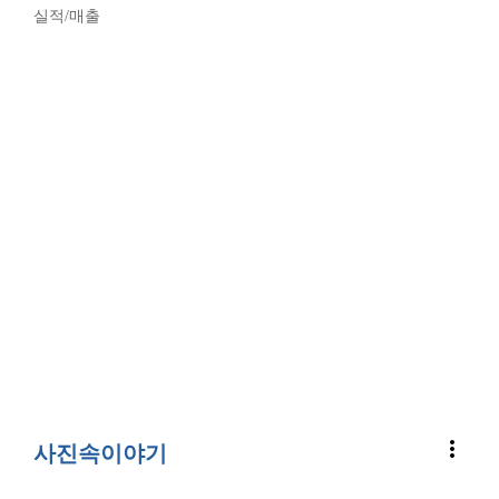
실적/매출
more_vert
사진속이야기