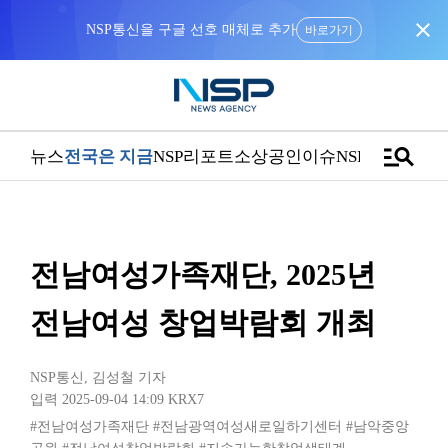
close
NSP통신을 구글 선호 매체로 추가
바로가기
manage_search
뉴스
전국은 지금
NSP리포트
소상공인
이슈
NSPTV
전남여성가족재단, 2025년
전남여성 창업박람회 개최
NSP통신
,
김성철 기자
입력 2025-09-04 14:09
KRX7
#전남여성가족재단
#전남광역여성새로일하기센터
#남악중앙