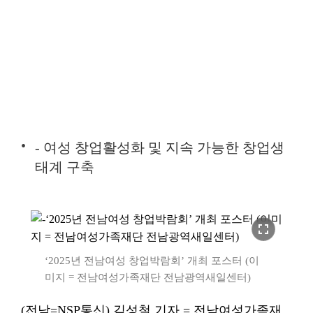
- 여성 창업활성화 및 지속 가능한 창업생
태계 구축
fullscreen
‘2025년 전남여성 창업박람회’ 개최 포스터 (이
미지 = 전남여성가족재단 전남광역새일센터)
(전남=NSP통신) 김성철 기자 = 전남여성가족재