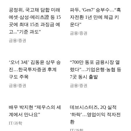
공정위, 국고채 담합 미래
파두, ‘Gen7’ 승부수…“흑
에셋·삼성·메리츠證 등 15
자전환 1년 만에 체급 키
곳에 최대 15조 과징금 예
운다”
고..."기준 과도"
금융/증권
금융/증권
‘오너 3세’ 김동윤 상무 승
“700만 동포 금융시장 열
진…한국투자증권 후계
렸다”…기업은행·농협 등
구도 주목
7곳 동시 출발
금융/증권
금융/증권
배우 박지현 “제우스의 세
데브시스터즈, 2Q 실적
계에서 만나요”
‘하락’…영업이익 적자전
환
IT/과학
IT/과학