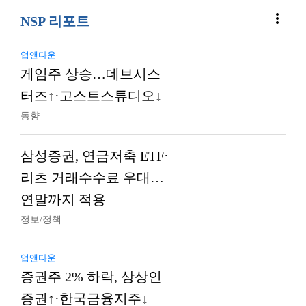
more_vert
NSP 리포트
업앤다운
게임주 상승…데브시스
터즈↑·고스트스튜디오↓
동향
삼성증권, 연금저축 ETF·
리츠 거래수수료 우대…
연말까지 적용
정보/정책
업앤다운
증권주 2% 하락, 상상인
증권↑·한국금융지주↓