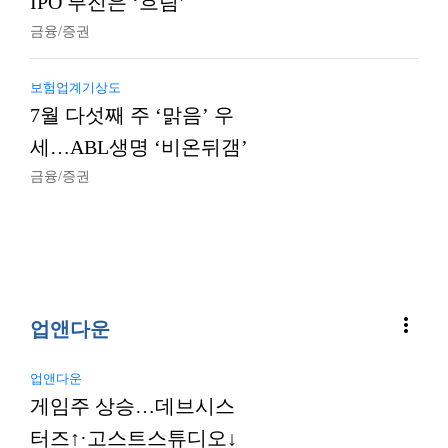
IPO 부진은 ‘흐림’
금융/증권
보험업계기상도
7월 다섯째 주 ‘맑음’ 우
세…ABL생명 ‘비온뒤갬’
금융/증권
more_vert
업앤다운
업앤다운
게임주 상승…데브시스
터즈↑·고스트스튜디오↓