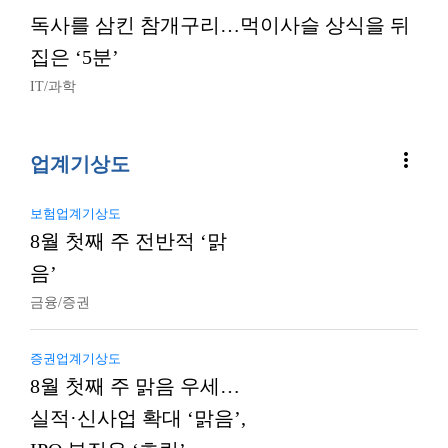
독사를 삼킨 참개구리…먹이사슬 상식을 뒤
집은 ‘5분’
IT/과학
more_vert
업계기상도
보험업계기상도
8월 첫째 주 전반적 ‘맑
음’
금융/증권
증권업계기상도
8월 첫째 주 맑음 우세…
실적·신사업 확대 ‘맑음’,