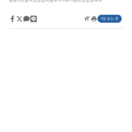
공원
#전남여성창업박람회
#지속가능한창업생태계
format_size
print
0명 읽는 중