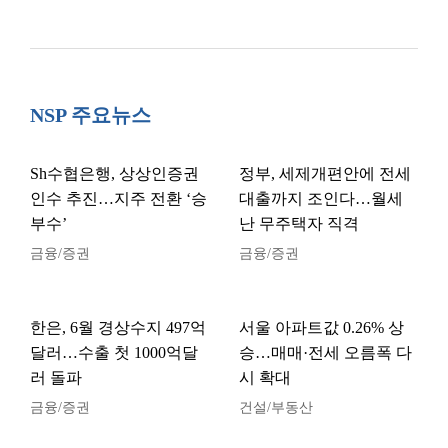
NSP 주요뉴스
Sh수협은행, 상상인증권
정부, 세제개편안에 전세
인수 추진…지주 전환 ‘승
대출까지 조인다…월세
부수’
난 무주택자 직격
금융/증권
금융/증권
한은, 6월 경상수지 497억
서울 아파트값 0.26% 상
달러…수출 첫 1000억달
승…매매·전세 오름폭 다
러 돌파
시 확대
금융/증권
건설/부동산