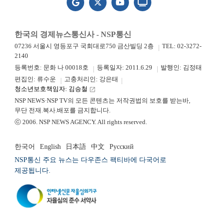
한국의 경제뉴스통신사 - NSP통신
07236 서울시 영등포구 국회대로750 금산빌딩 2층
TEL: 02-3272-
2140
등록번호: 문화 나 00018호
등록일자: 2011.6.29
발행인: 김정태
편집인: 류수운
고충처리인: 강은태
청소년보호책임자: 김승철
launch
NSP NEWS·NSP TV의 모든 콘텐츠는 저작권법의 보호를 받는바,
무단 전재.복사.배포를 금지합니다.
ⓒ 2006. NSP NEWS AGENCY. All rights reserved.
한국어
English
日本語
中文
Русский
NSP통신 주요 뉴스는 다우존스 팩티바에 다국어로
제공됩니다.