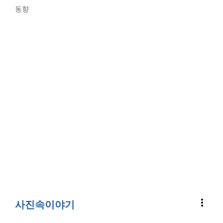
동향
more_vert
사진속이야기