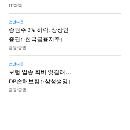
IT/과학
업앤다운
증권주 2% 하락, 상상인
증권↑·한국금융지주↓
금융/증권
업앤다운
보험 업종 희비 엇갈려…
DB손해보험↑·삼성생명↓
금융/증권