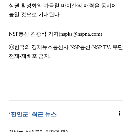
상권 활성화와 가을철 마이산의 매력을 동시에
높일 것으로 기대된다.
NSP통신 김광석 기자(nspks@nspna.com)
ⓒ한국의 경제뉴스통신사 NSP통신·NSP TV. 무단
전재-재배포 금지.
more_vert
'진안군' 최근 뉴스
진안군, 산림분야 지자체 합동