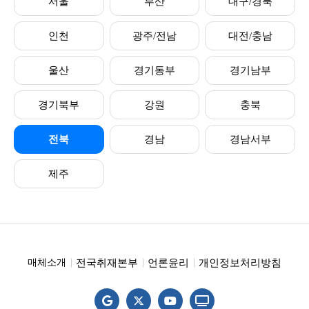
서울
부산
대구/경북
인천
광주/전남
대전/충남
울산
경기동부
경기남부
경기북부
강원
충북
전북
경남
경남서부
제주
전국취재본부
언론윤리
개인정보처리방침
매체소개