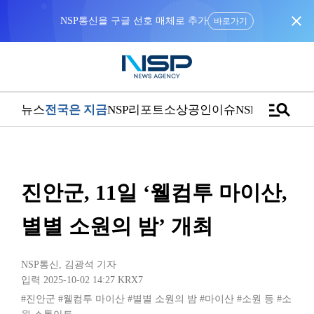
close
바로가기
manage_search
뉴스
전국은 지금
NSP리포트
소상공인
이슈
NSPTV
진안군, 11일 ‘웰컴투 마이산,
별별 소원의 밤’ 개최
NSP통신
,
김광석 기자
입력 2025-10-02 14:27
KRX7
#진안군
#웰컴투 마이산
#별별 소원의 밤
#마이산
#소원 등
#소