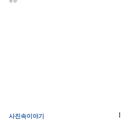
동향
more_vert
사진속이야기