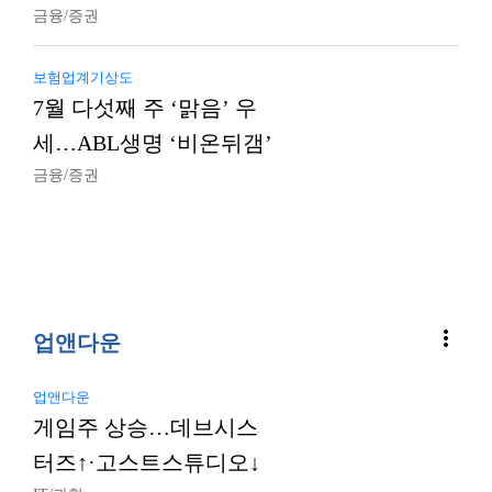
금융/증권
보험업계기상도
7월 다섯째 주 ‘맑음’ 우
세…ABL생명 ‘비온뒤갬’
금융/증권
more_vert
업앤다운
업앤다운
게임주 상승…데브시스
터즈↑·고스트스튜디오↓