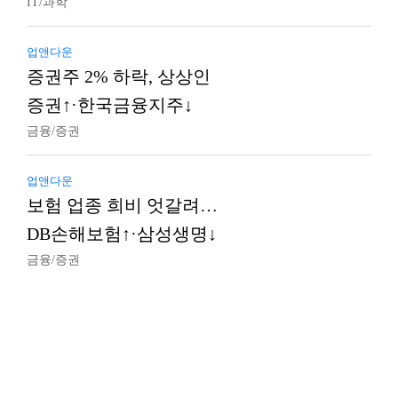
IT/과학
업앤다운
증권주 2% 하락, 상상인
증권↑·한국금융지주↓
금융/증권
업앤다운
보험 업종 희비 엇갈려…
DB손해보험↑·삼성생명↓
금융/증권