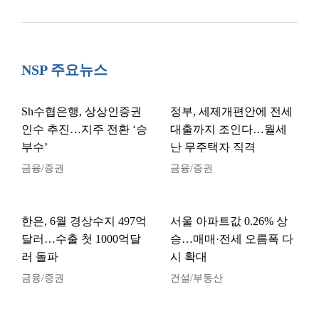
NSP 주요뉴스
Sh수협은행, 상상인증권
정부, 세제개편안에 전세
인수 추진…지주 전환 ‘승
대출까지 조인다…월세
부수’
난 무주택자 직격
금융/증권
금융/증권
한은, 6월 경상수지 497억
서울 아파트값 0.26% 상
달러…수출 첫 1000억달
승…매매·전세 오름폭 다
러 돌파
시 확대
금융/증권
건설/부동산