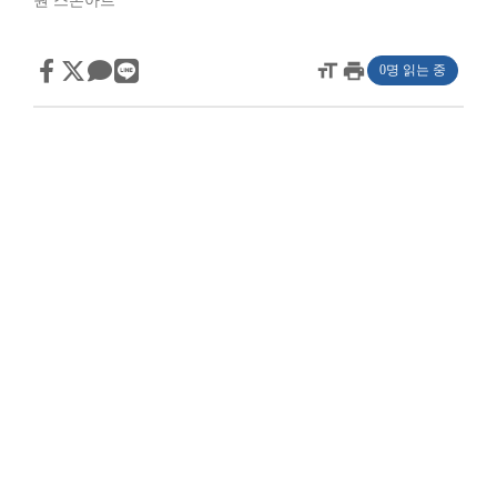
원 스톤아트
format_size
print
0명 읽는 중