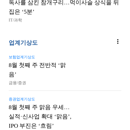
독사를 삼킨 참개구리…먹이사슬 상식을 뒤
집은 ‘5분’
IT/과학
more_vert
업계기상도
보험업계기상도
8월 첫째 주 전반적 ‘맑
음’
금융/증권
증권업계기상도
8월 첫째 주 맑음 우세…
실적·신사업 확대 ‘맑음’,
IPO 부진은 ‘흐림’