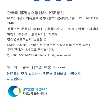
한국의 경제뉴스통신사 - NSP통신
07236 서울시 영등포구 국회대로750 금산빌딩 2층
TEL: 02-3272-
2140
등록번호: 문화 나 00018호
등록일자: 2011.6.29
발행인: 김정태
편집인: 류수운
고충처리인: 강은태
청소년보호책임자: 김승철
launch
NSP NEWS·NSP TV의 모든 콘텐츠는 저작권법의 보호를 받는바,
무단 전재.복사.배포를 금지합니다.
ⓒ 2006. NSP NEWS AGENCY. All rights reserved.
한국어
English
日本語
中文
Русский
NSP통신 주요 뉴스는 다우존스 팩티바에 다국어로
제공됩니다.