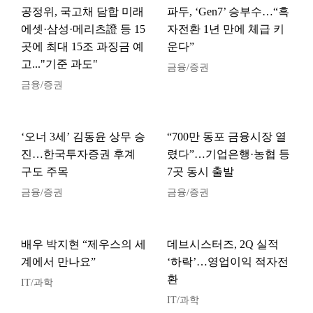
공정위, 국고채 담합 미래
파두, ‘Gen7’ 승부수…“흑
에셋·삼성·메리츠證 등 15
자전환 1년 만에 체급 키
곳에 최대 15조 과징금 예
운다”
고..."기준 과도"
금융/증권
금융/증권
‘오너 3세’ 김동윤 상무 승
“700만 동포 금융시장 열
진…한국투자증권 후계
렸다”…기업은행·농협 등
구도 주목
7곳 동시 출발
금융/증권
금융/증권
배우 박지현 “제우스의 세
데브시스터즈, 2Q 실적
계에서 만나요”
‘하락’…영업이익 적자전
환
IT/과학
IT/과학