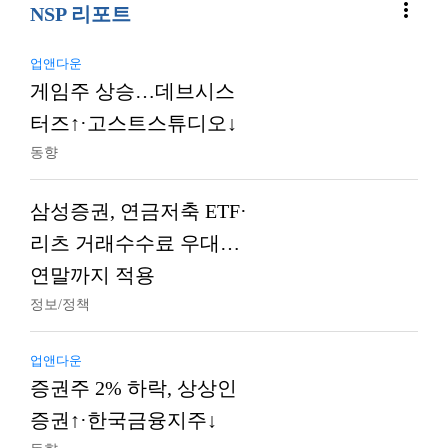
more_vert
NSP 리포트
업앤다운
게임주 상승…데브시스
터즈↑·고스트스튜디오↓
동향
삼성증권, 연금저축 ETF·
리츠 거래수수료 우대…
연말까지 적용
정보/정책
업앤다운
증권주 2% 하락, 상상인
증권↑·한국금융지주↓