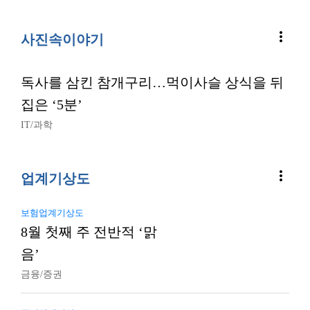
more_vert
사진속이야기
독사를 삼킨 참개구리…먹이사슬 상식을 뒤
집은 ‘5분’
IT/과학
more_vert
업계기상도
보험업계기상도
8월 첫째 주 전반적 ‘맑
음’
금융/증권