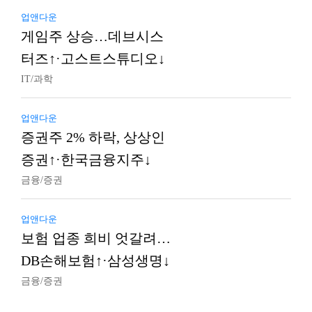
업앤다운
게임주 상승…데브시스
터즈↑·고스트스튜디오↓
IT/과학
업앤다운
증권주 2% 하락, 상상인
증권↑·한국금융지주↓
금융/증권
업앤다운
보험 업종 희비 엇갈려…
DB손해보험↑·삼성생명↓
금융/증권