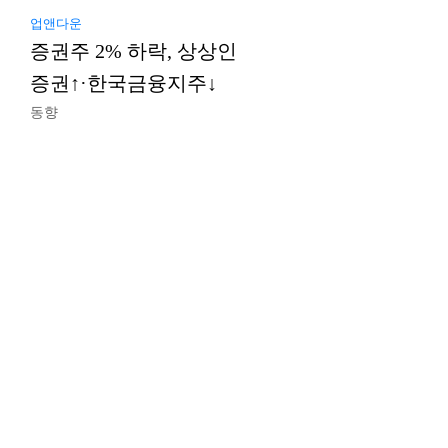
업앤다운
증권주 2% 하락, 상상인
증권↑·한국금융지주↓
동향