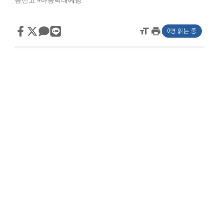
동신고
#아동학대예방
format_size
print
0명 읽는 중