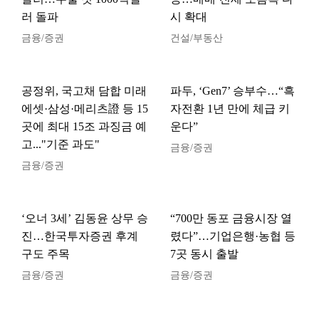
러 돌파
시 확대
금융/증권
건설/부동산
공정위, 국고채 담합 미래
파두, ‘Gen7’ 승부수…“흑
에셋·삼성·메리츠證 등 15
자전환 1년 만에 체급 키
곳에 최대 15조 과징금 예
운다”
고..."기준 과도"
금융/증권
금융/증권
‘오너 3세’ 김동윤 상무 승
“700만 동포 금융시장 열
진…한국투자증권 후계
렸다”…기업은행·농협 등
구도 주목
7곳 동시 출발
금융/증권
금융/증권