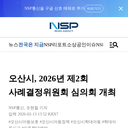
close
NSP통신을 구글 선호 매체로 추가
바로가기
manage_search
뉴스
전국은 지금
NSP리포트
소상공인
이슈
NSPTV
오산시, 2026년 제2회
사례결정위원회 심의회 개최
NSP통신
,
조현철 기자
입력 2026-02-13 13:52
KRX7
#오산시아동보호
#오산시아동정책
#오산시학대아동
#학대아