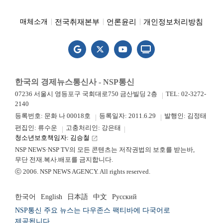
전국취재본부
언론윤리
개인정보처리방침
매체소개
한국의 경제뉴스통신사 - NSP통신
07236 서울시 영등포구 국회대로750 금산빌딩 2층
TEL: 02-3272-
2140
등록번호: 문화 나 00018호
등록일자: 2011.6.29
발행인: 김정태
편집인: 류수운
고충처리인: 강은태
청소년보호책임자: 김승철
launch
NSP NEWS·NSP TV의 모든 콘텐츠는 저작권법의 보호를 받는바,
무단 전재.복사.배포를 금지합니다.
ⓒ 2006. NSP NEWS AGENCY. All rights reserved.
한국어
English
日本語
中文
Русский
NSP통신 주요 뉴스는 다우존스 팩티바에 다국어로
제공됩니다.