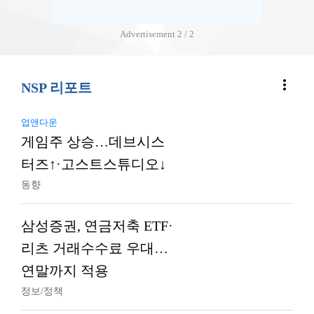
Advertisement
2 / 2
more_vert
NSP 리포트
업앤다운
게임주 상승…데브시스
터즈↑·고스트스튜디오↓
동향
삼성증권, 연금저축 ETF·
리츠 거래수수료 우대…
연말까지 적용
정보/정책