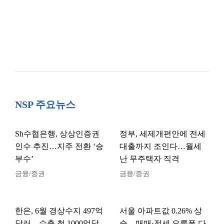
NSP 주요뉴스
Sh수협은행, 상상인증권
정부, 세제개편안에 전세
인수 추진…지주 전환 ‘승
대출까지 조인다…월세
부수’
난 무주택자 직격
금융/증권
금융/증권
한은, 6월 경상수지 497억
서울 아파트값 0.26% 상
달러…수출 첫 1000억달
승…매매·전세 오름폭 다