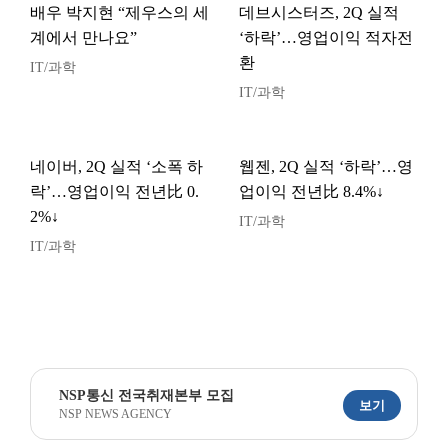
배우 박지현 “제우스의 세
데브시스터즈, 2Q 실적
계에서 만나요”
‘하락’…영업이익 적자전
환
IT/과학
IT/과학
네이버, 2Q 실적 ‘소폭 하
웹젠, 2Q 실적 ‘하락’…영
락’…영업이익 전년比 0.
업이익 전년比 8.4%↓
2%↓
IT/과학
IT/과학
NSP통신 전국취재본부 모집
보기
NSP NEWS AGENCY