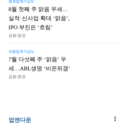
증권업계기상도
8월 첫째 주 맑음 우세…
실적·신사업 확대 ‘맑음’,
IPO 부진은 ‘흐림’
금융/증권
보험업계기상도
7월 다섯째 주 ‘맑음’ 우
세…ABL생명 ‘비온뒤갬’
금융/증권
more_vert
업앤다운