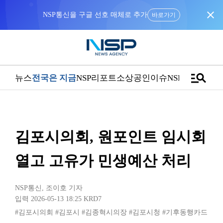
close
NSP통신을 구글 선호 매체로 추가
바로가기
manage_search
뉴스
전국은 지금
NSP리포트
소상공인
이슈
NSPTV
김포시의회, 원포인트 임시회
열고 고유가 민생예산 처리
NSP통신
,
조이호 기자
입력 2026-05-13 18:25
KRD7
#김포시의회
#김포시
#김종혁시의장
#김포시청
#기후동행카드