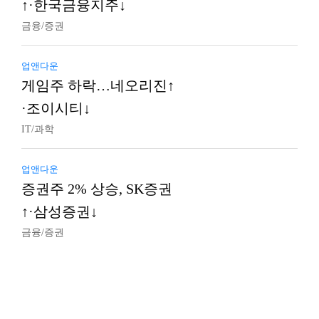
↑·한국금융지주↓
금융/증권
업앤다운
게임주 하락…네오리진↑
·조이시티↓
IT/과학
업앤다운
증권주 2% 상승, SK증권
↑·삼성증권↓
금융/증권