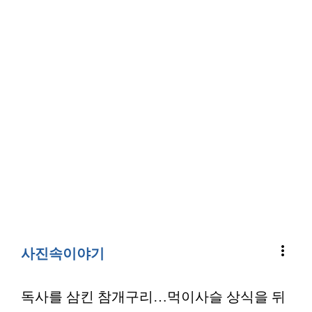
more_vert
사진속이야기
독사를 삼킨 참개구리…먹이사슬 상식을 뒤