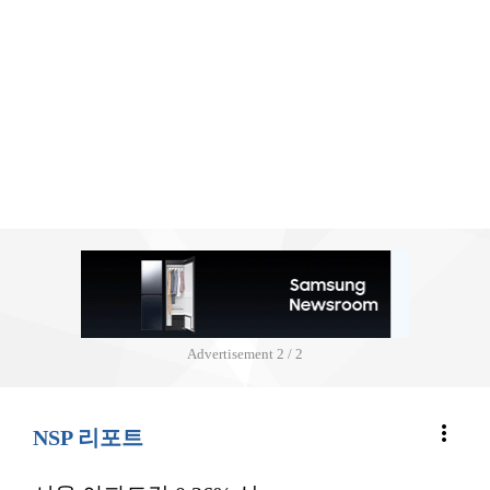
Advertisement
2 / 2
more_vert
NSP 리포트