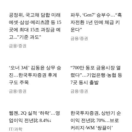
공정위, 국고채 담합 미래
파두, ‘Gen7’ 승부수…“흑
에셋·삼성·메리츠證 등 15
자전환 1년 만에 체급 키
곳에 최대 15조 과징금 예
운다”
고..."기준 과도"
금융/증권
금융/증권
‘오너 3세’ 김동윤 상무 승
“700만 동포 금융시장 열
진…한국투자증권 후계
렸다”…기업은행·농협 등
구도 주목
7곳 동시 출발
금융/증권
금융/증권
웹젠, 2Q 실적 ‘하락’…영
한국투자증권, 상반기 순
업이익 전년比 8.4%↓
이익 전년比 70%…브로
커리지·WM ‘쌍끌이’
IT/과학