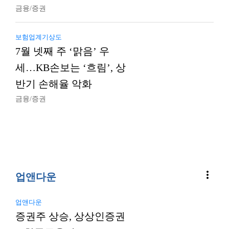
금융/증권
보험업계기상도
7월 넷째 주 ‘맑음’ 우
세…KB손보는 ‘흐림’, 상
반기 손해율 악화
금융/증권
more_vert
업앤다운
업앤다운
증권주 상승, 상상인증권