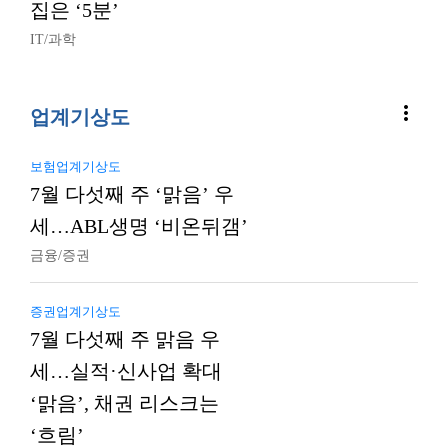
집은 ‘5분’
IT/과학
more_vert
업계기상도
보험업계기상도
7월 다섯째 주 ‘맑음’ 우
세…ABL생명 ‘비온뒤갬’
금융/증권
증권업계기상도
7월 다섯째 주 맑음 우
세…실적·신사업 확대
‘맑음’, 채권 리스크는
‘흐림’