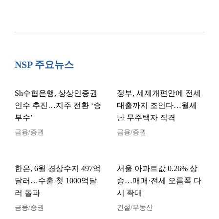
NSP 주요뉴스
Sh수협은행, 상상인증권
정부, 세제개편안에 전세
인수 추진…지주 전환 ‘승
대출까지 조인다…월세
부수’
난 무주택자 직격
금융/증권
금융/증권
한은, 6월 경상수지 497억
서울 아파트값 0.26% 상
달러…수출 첫 1000억달
승…매매·전세 오름폭 다
러 돌파
시 확대
금융/증권
건설/부동산