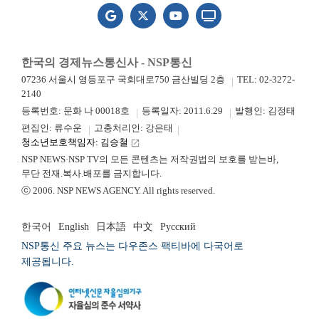
한국의 경제뉴스통신사 - NSP통신
07236 서울시 영등포구 국회대로750 금산빌딩 2층
TEL: 02-3272-
2140
등록번호: 문화 나 00018호
등록일자: 2011.6.29
발행인: 김정태
편집인: 류수운
고충처리인: 강은태
청소년보호책임자: 김승철
launch
NSP NEWS·NSP TV의 모든 콘텐츠는 저작권법의 보호를 받는바,
무단 전재.복사.배포를 금지합니다.
ⓒ 2006. NSP NEWS AGENCY. All rights reserved.
한국어
English
日本語
中文
Русский
NSP통신 주요 뉴스는 다우존스 팩티바에 다국어로
제공됩니다.