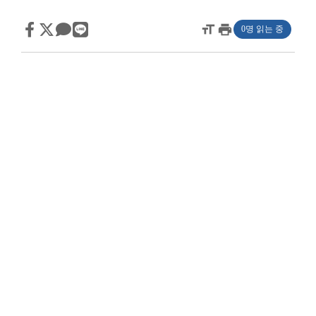
format_size
print
0명 읽는 중