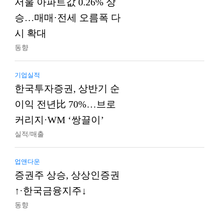
서울 아파트값 0.26% 상
승…매매·전세 오름폭 다
시 확대
동향
기업실적
한국투자증권, 상반기 순
이익 전년比 70%…브로
커리지·WM ‘쌍끌이’
실적/매출
업앤다운
증권주 상승, 상상인증권
↑·한국금융지주↓
동향