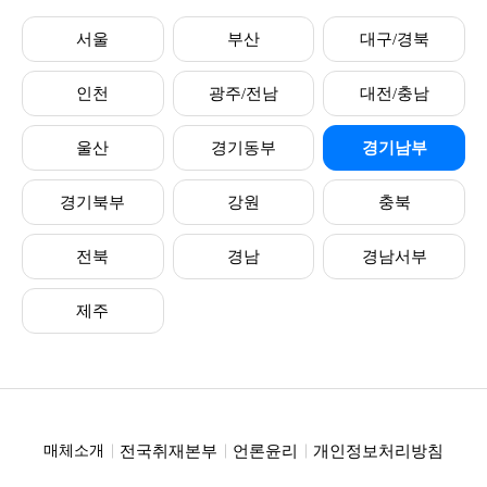
서울
부산
대구/경북
인천
광주/전남
대전/충남
울산
경기동부
경기남부
경기북부
강원
충북
전북
경남
경남서부
제주
전국취재본부
언론윤리
개인정보처리방침
매체소개