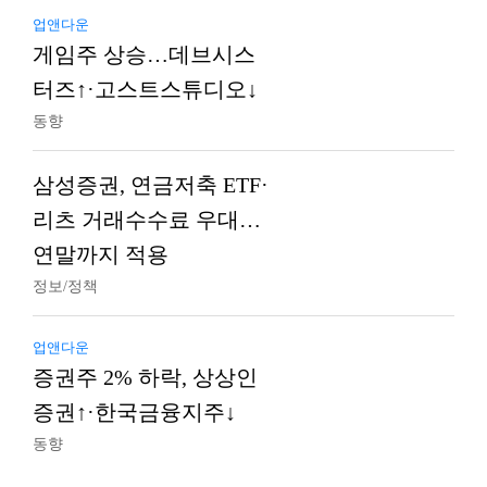
업앤다운
게임주 상승…데브시스
터즈↑·고스트스튜디오↓
동향
삼성증권, 연금저축 ETF·
리츠 거래수수료 우대…
연말까지 적용
정보/정책
업앤다운
증권주 2% 하락, 상상인
증권↑·한국금융지주↓
동향