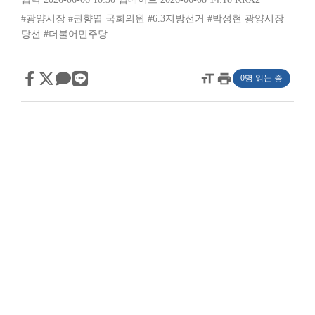
#광양시장
#권향엽 국회의원
#6.3지방선거
#박성현 광양시장
당선
#더불어민주당
format_size
print
0명 읽는 중