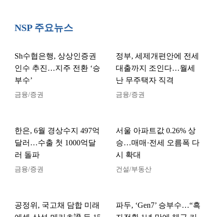
NSP 주요뉴스
Sh수협은행, 상상인증권
정부, 세제개편안에 전세
인수 추진…지주 전환 ‘승
대출까지 조인다…월세
부수’
난 무주택자 직격
금융/증권
금융/증권
한은, 6월 경상수지 497억
서울 아파트값 0.26% 상
달러…수출 첫 1000억달
승…매매·전세 오름폭 다
러 돌파
시 확대
금융/증권
건설/부동산
공정위, 국고채 담합 미래
파두, ‘Gen7’ 승부수…“흑