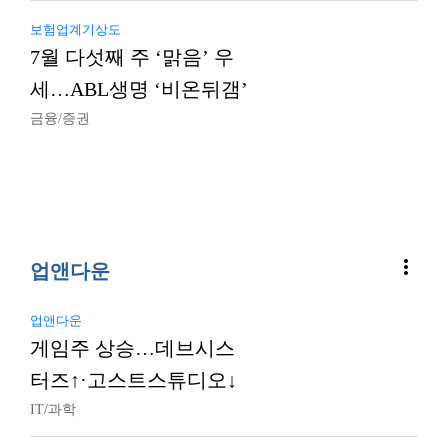
보험업계기상도
7월 다섯째 주 ‘맑음’ 우
세…ABL생명 ‘비온뒤갬’
금융/증권
more_vert
업앤다운
업앤다운
게임주 상승…데브시스
터즈↑·고스트스튜디오↓
IT/과학