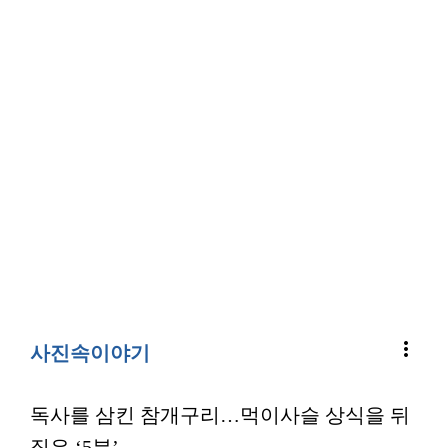
more_vert
사진속이야기
독사를 삼킨 참개구리…먹이사슬 상식을 뒤
집은 ‘5분’