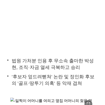
법원 가처분 인용 후 무소속 출마한 박성
현, 조직·자금 열세 극복하고 승리
'후보자 엎드려뻗쳐' 논란 및 정인화 후보
의 '골프·땅투기 의혹' 등 악재 겹쳐
fullscreen