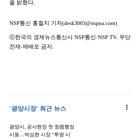
을 밝혔다.
NSP통신 홍철지 기자(desk3003@nspna.com)
ⓒ한국의 경제뉴스통신사 NSP통신·NSP TV. 무단
전재-재배포 금지.
more_vert
'광양시장' 최근 뉴스
광양시, 공사현장 첫 청렴행정
시동…박성현 시장 “투명 시