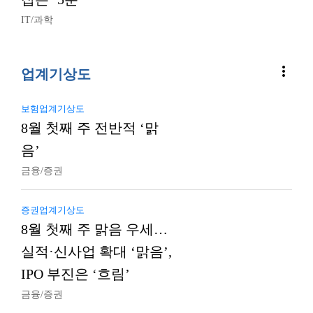
IT/과학
more_vert
업계기상도
보험업계기상도
8월 첫째 주 전반적 ‘맑
음’
금융/증권
증권업계기상도
8월 첫째 주 맑음 우세…
실적·신사업 확대 ‘맑음’,
IPO 부진은 ‘흐림’
금융/증권