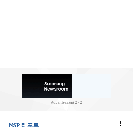
Advertisement
2 / 2
more_vert
NSP 리포트