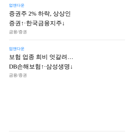
업앤다운
증권주 2% 하락, 상상인
증권↑·한국금융지주↓
금융/증권
업앤다운
보험 업종 희비 엇갈려…
DB손해보험↑·삼성생명↓
금융/증권