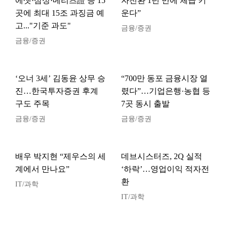
에셋·삼성·메리츠證 등 15
자전환 1년 만에 체급 키
곳에 최대 15조 과징금 예
운다”
고..."기준 과도"
금융/증권
금융/증권
‘오너 3세’ 김동윤 상무 승
“700만 동포 금융시장 열
진…한국투자증권 후계
렸다”…기업은행·농협 등
구도 주목
7곳 동시 출발
금융/증권
금융/증권
배우 박지현 “제우스의 세
데브시스터즈, 2Q 실적
계에서 만나요”
‘하락’…영업이익 적자전
환
IT/과학
IT/과학