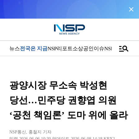
close
“우리는 독자가 구독할 수 있는 기사를 씁니다”
manage_search
뉴스
전국은 지금
NSP리포트
소상공인
이슈
NSPTV
광양시장 무소속 박성현
당선…민주당 권향엽 의원
‘공천 책임론’ 도마 위에 올라
NSP통신
,
홍철지 기자
입력 2026-06-06 10:30
업데이트 2026-06-08 14:18
KRX2