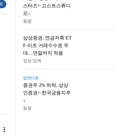
 중
스터즈↑·고스트스튜디
오↓
동향
삼성증권, 연금저축 ET
F·리츠 거래수수료 우
대…연말까지 적용
정보/정책
업앤다운
증권주 2% 하락, 상상
인증권↑·한국금융지주
↓
동향
more_vert