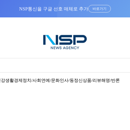
NSP통신을 구글 선호 매체로 추가
바로가기
건강
생활경제
정치/사회
연예/문화
인사/동정
신상품/리뷰
해명/반론