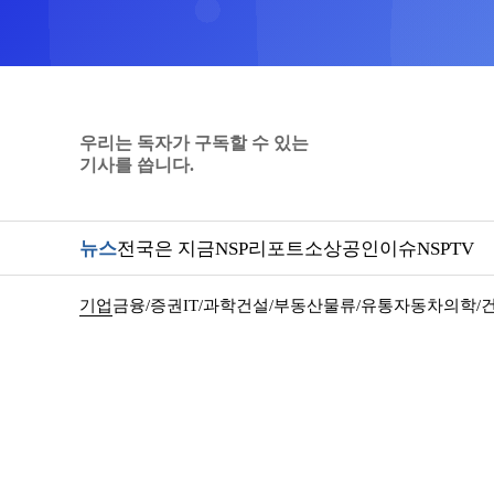
우리는 독자가 구독할 수 있는
기사를 씁니다.
뉴스
전국은 지금
NSP리포트
소상공인
이슈
NSPTV
기업
금융/증권
IT/과학
건설/부동산
물류/유통
자동차
의학/