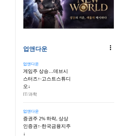
more_vert
업앤다운
업앤다운
게임주 상승…데브시
스터즈↑·고스트스튜디
오↓
IT/과학
업앤다운
증권주 2% 하락, 상상
인증권↑·한국금융지주
↓