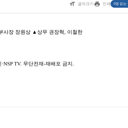
format_size
print
글자크기
인쇄
0명 읽는
 ▲부사장 장원상 ▲상무 권장혁, 이철한
NSP TV. 무단전재-재배포 금지.