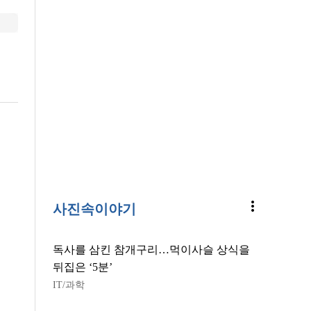
more_vert
사진속이야기
독사를 삼킨 참개구리…먹이사슬 상식을
뒤집은 ‘5분’
IT/과학