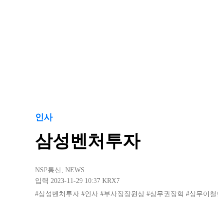
인사
삼성벤처투자
NSP통신
,
NEWS
입력 2023-11-29 10:37
KRX7
#삼성벤처투자
#인사
#부사장장원상
#상무권장혁
#상무이철