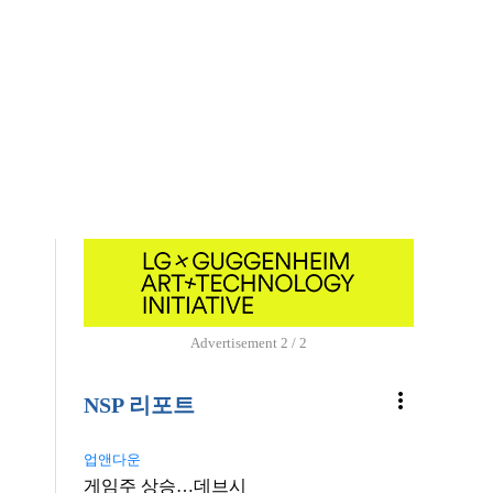
Advertisement
1 / 2
more_vert
NSP 리포트
업앤다운
게임주 상승…데브시