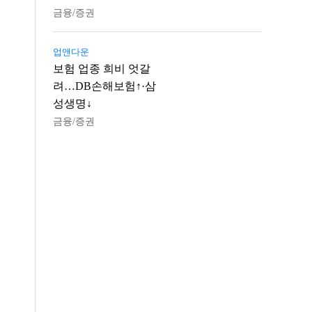
금융/증권
업앤다운
보험 업종 희비 엇갈
려…DB손해보험↑·삼
성생명↓
금융/증권