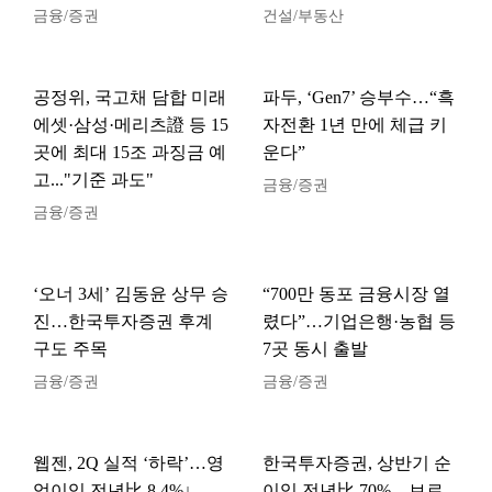
금융/증권
건설/부동산
공정위, 국고채 담합 미래
파두, ‘Gen7’ 승부수…“흑
에셋·삼성·메리츠證 등 15
자전환 1년 만에 체급 키
곳에 최대 15조 과징금 예
운다”
고..."기준 과도"
금융/증권
금융/증권
‘오너 3세’ 김동윤 상무 승
“700만 동포 금융시장 열
진…한국투자증권 후계
렸다”…기업은행·농협 등
구도 주목
7곳 동시 출발
금융/증권
금융/증권
웹젠, 2Q 실적 ‘하락’…영
한국투자증권, 상반기 순
업이익 전년比 8.4%↓
이익 전년比 70%…브로