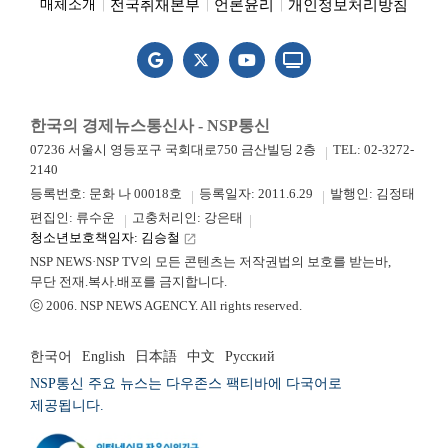
전국취재본부
언론윤리
개인정보처리방침
매체소개
한국의 경제뉴스통신사 - NSP통신
07236 서울시 영등포구 국회대로750 금산빌딩 2층
TEL: 02-3272-
2140
등록번호: 문화 나 00018호
등록일자: 2011.6.29
발행인: 김정태
편집인: 류수운
고충처리인: 강은태
청소년보호책임자: 김승철
launch
NSP NEWS·NSP TV의 모든 콘텐츠는 저작권법의 보호를 받는바,
무단 전재.복사.배포를 금지합니다.
ⓒ 2006. NSP NEWS AGENCY. All rights reserved.
한국어
English
日本語
中文
Русский
NSP통신 주요 뉴스는 다우존스 팩티바에 다국어로
제공됩니다.