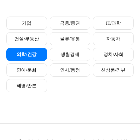
기업
금융/증권
IT/과학
건설/부동산
물류/유통
자동차
의학/건강
생활경제
정치/사회
연예/문화
인사/동정
신상품/리뷰
해명/반론