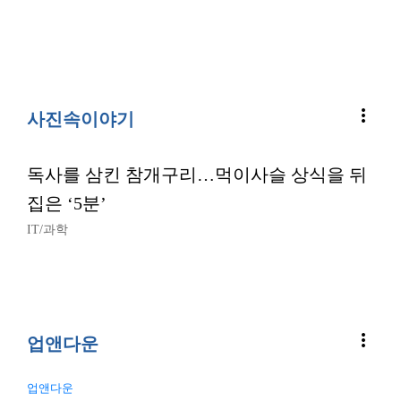
more_vert
사진속이야기
독사를 삼킨 참개구리…먹이사슬 상식을 뒤
집은 ‘5분’
IT/과학
more_vert
업앤다운
업앤다운