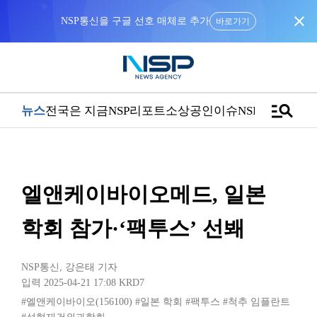
close
NSP통신을 구글 선호 매체로 추가
바로가기
manage_search
뉴스
전국은 지금
NSP리포트
소상공인
이슈
NSPTV
엘앤케이바이오메드, 일본
학회 참가·‘팩투스’ 선봬
NSP통신
,
강은태 기자
입력 2025-04-21 17:08
KRD7
#엘앤케이바이오(156100)
#일본 학회
#팩투스
#척추 임플란트