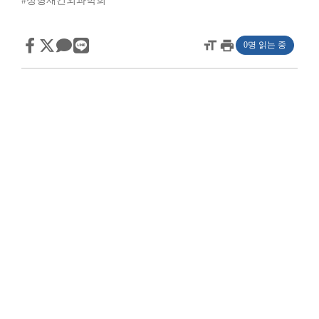
#성형재건외과학회
format_size
print
0명 읽는 중