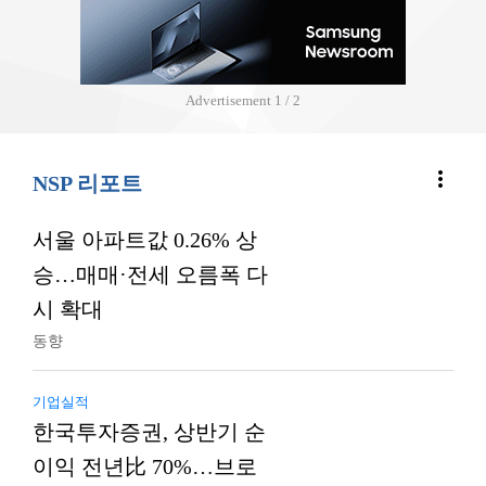
Advertisement
2 / 2
more_vert
NSP 리포트
서울 아파트값 0.26% 상
승…매매·전세 오름폭 다
시 확대
동향
기업실적
한국투자증권, 상반기 순
이익 전년比 70%…브로