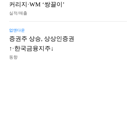
커리지·WM ‘쌍끌이’
실적/매출
업앤다운
증권주 상승, 상상인증권
↑·한국금융지주↓
동향