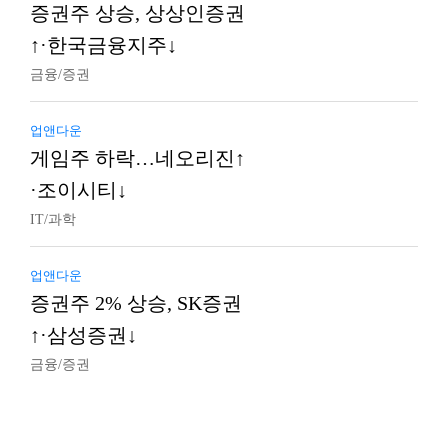
증권주 상승, 상상인증권
↑·한국금융지주↓
금융/증권
업앤다운
게임주 하락…네오리진↑
·조이시티↓
IT/과학
업앤다운
증권주 2% 상승, SK증권
↑·삼성증권↓
금융/증권