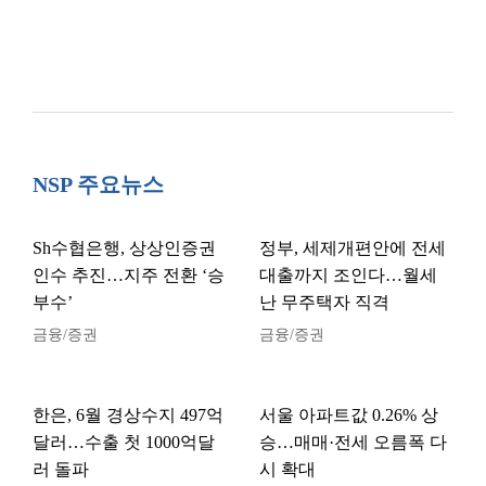
NSP 주요뉴스
Sh수협은행, 상상인증권
정부, 세제개편안에 전세
인수 추진…지주 전환 ‘승
대출까지 조인다…월세
부수’
난 무주택자 직격
금융/증권
금융/증권
한은, 6월 경상수지 497억
서울 아파트값 0.26% 상
달러…수출 첫 1000억달
승…매매·전세 오름폭 다
러 돌파
시 확대