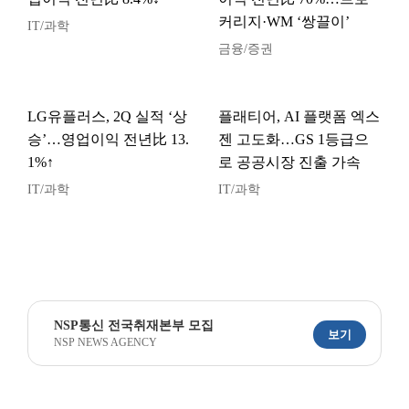
커리지·WM ‘쌍끌이’
IT/과학
금융/증권
LG유플러스, 2Q 실적 ‘상
플래티어, AI 플랫폼 엑스
승’…영업이익 전년比 13.
젠 고도화…GS 1등급으
1%↑
로 공공시장 진출 가속
IT/과학
IT/과학
NSP통신 전국취재본부 모집
보기
NSP NEWS AGENCY