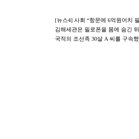
[뉴스4] 사회 “항문에 6억원어치 
김해세관은 필로폰을 몸에 숨긴 뒤
국적의 조선족 30살 A 씨를 구속