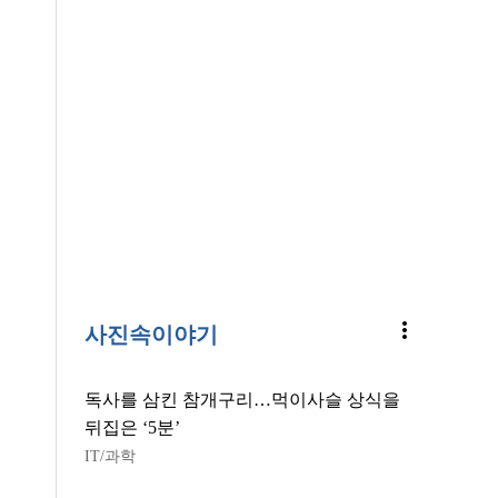
more_vert
사진속이야기
독사를 삼킨 참개구리…먹이사슬 상식을
뒤집은 ‘5분’
IT/과학