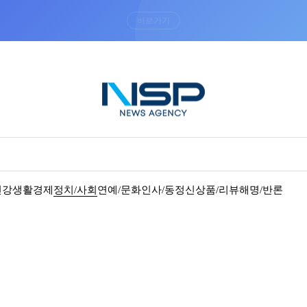
“우리는 독자가 구독할 수 있는 기사를 씁니다”
건강
생활경제
정치/사회
연예/문화
인사/동정
신상품/리뷰
해명/반론