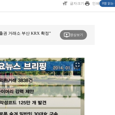
format_size
print
글자크기
인쇄
0명 읽는
출권 거래소 부산 KRX 확정”
ondemand_video
영상보기
fullscreen