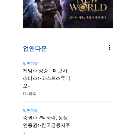
more_vert
업앤다운
업앤다운
게임주 상승…데브시
스터즈↑·고스트스튜디
오↓
IT/과학
업앤다운
증권주 2% 하락, 상상
인증권↑·한국금융지주
↓