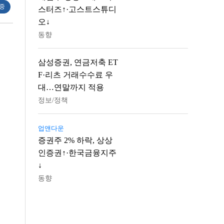
 중
스터즈↑·고스트스튜디
오↓
동향
삼성증권, 연금저축 ET
F·리츠 거래수수료 우
대…연말까지 적용
정보/정책
업앤다운
증권주 2% 하락, 상상
인증권↑·한국금융지주
↓
동향