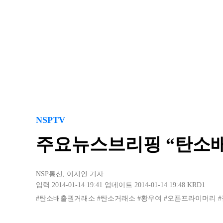
NSPTV
주요뉴스브리핑 “탄소배
NSP통신
,
이지인 기자
입력 2014-01-14 19:41
업데이트 2014-01-14 19:48
KRD1
#탄소배출권거래소
#탄소거래소
#황우여
#오픈프라이머리