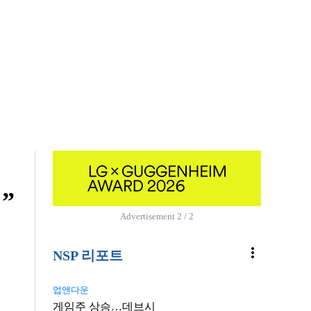
”
Advertisement
1 / 2
more_vert
NSP 리포트
업앤다운
게임주 상승…데브시