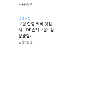
금융/증권
업앤다운
보험 업종 희비 엇갈
려…DB손해보험↑·삼
성생명↓
금융/증권