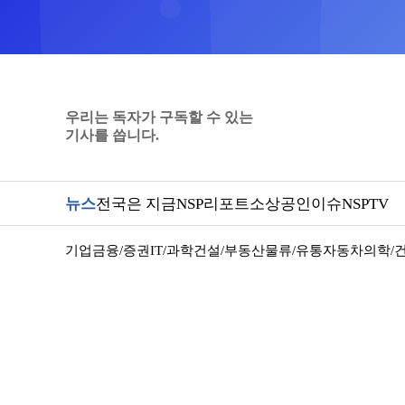
우리는 독자가 구독할 수 있는
기사를 씁니다.
뉴스
전국은 지금
NSP리포트
소상공인
이슈
NSPTV
기업
금융/증권
IT/과학
건설/부동산
물류/유통
자동차
의학/