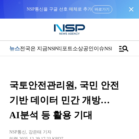
close
NSP통신을 구글 선호 매체로 추가
바로가기
manage_search
뉴스
전국은 지금
NSP리포트
소상공인
이슈
NSPTV
국토안전관리원, 국민 안전
기반 데이터 민간 개방…
AI분석 등 활용 기대
NSP통신
,
강은태 기자
입력 2025-12-29 17:23
KRD7