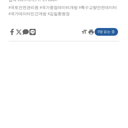
#국토안전관리원
#국가중점데이터개방
#특수교량안전데이터
#국가데이터민간개방
#김일환원장
format_size
print
0명 읽는 중