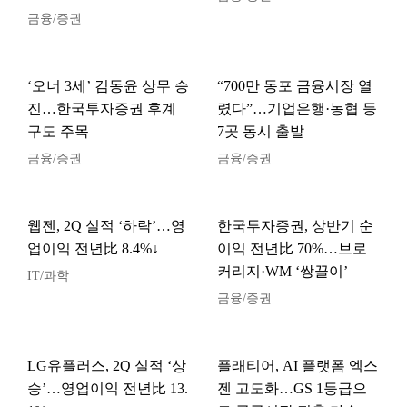
금융/증권
‘오너 3세’ 김동윤 상무 승
“700만 동포 금융시장 열
진…한국투자증권 후계
렸다”…기업은행·농협 등
구도 주목
7곳 동시 출발
금융/증권
금융/증권
웹젠, 2Q 실적 ‘하락’…영
한국투자증권, 상반기 순
업이익 전년比 8.4%↓
이익 전년比 70%…브로
커리지·WM ‘쌍끌이’
IT/과학
금융/증권
LG유플러스, 2Q 실적 ‘상
플래티어, AI 플랫폼 엑스
승’…영업이익 전년比 13.
젠 고도화…GS 1등급으