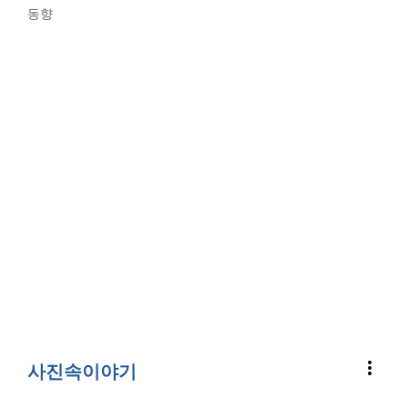
동향
more_vert
사진속이야기