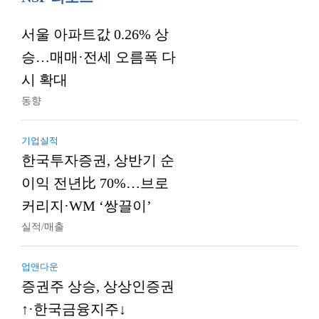
서울 아파트값 0.26% 상
승…매매·전세 오름폭 다
시 확대
동향
기업실적
한국투자증권, 상반기 순
이익 전년比 70%…브로
커리지·WM ‘쌍끌이’
실적/매출
업앤다운
증권주 상승, 상상인증권
↑·한국금융지주↓