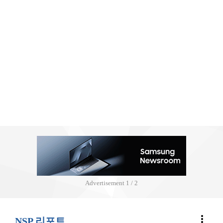
Advertisement
2 / 2
more_vert
NSP 리포트