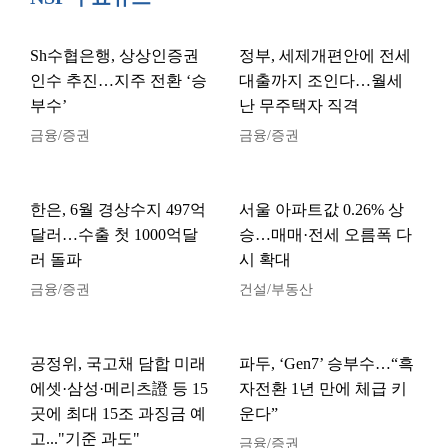
Sh수협은행, 상상인증권
정부, 세제개편안에 전세
인수 추진…지주 전환 ‘승
대출까지 조인다…월세
부수’
난 무주택자 직격
금융/증권
금융/증권
한은, 6월 경상수지 497억
서울 아파트값 0.26% 상
달러…수출 첫 1000억달
승…매매·전세 오름폭 다
러 돌파
시 확대
금융/증권
건설/부동산
공정위, 국고채 담합 미래
파두, ‘Gen7’ 승부수…“흑
에셋·삼성·메리츠證 등 15
자전환 1년 만에 체급 키
곳에 최대 15조 과징금 예
운다”
고..."기준 과도"
금융/증권