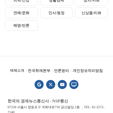
의학/건강
생활경제
정치/사회
연예/문화
인사/동정
신상품/리뷰
해명/반론
전국취재본부
언론윤리
개인정보처리방침
매체소개
한국의 경제뉴스통신사 - NSP통신
07236 서울시 영등포구 국회대로750 금산빌딩 2층
TEL: 02-3272-
2140