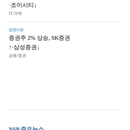
·조이시티↓
IT/과학
업앤다운
증권주 2% 상승, SK증권
↑·삼성증권↓
금융/증권
NSP 주요뉴스