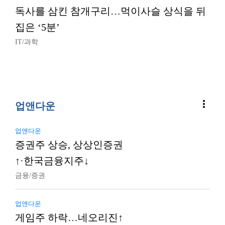
독사를 삼킨 참개구리…먹이사슬 상식을 뒤
집은 ‘5분’
IT/과학
more_vert
업앤다운
업앤다운
증권주 상승, 상상인증권
↑·한국금융지주↓
금융/증권
업앤다운
게임주 하락…네오리진↑