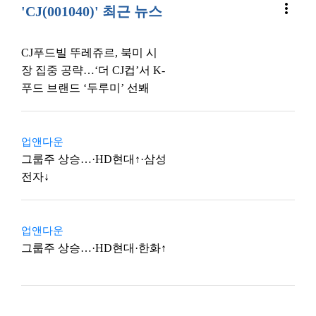
more_vert
'CJ(001040)' 최근 뉴스
CJ푸드빌 뚜레쥬르, 북미 시
장 집중 공략…‘더 CJ컵’서 K-
푸드 브랜드 ‘두루미’ 선봬
업앤다운
그룹주 상승…·HD현대↑·삼성
전자↓
업앤다운
그룹주 상승…·HD현대·한화↑