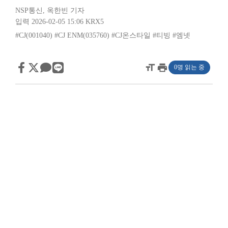
NSP통신
,
옥한빈 기자
입력 2026-02-05 15:06
KRX5
#CJ(001040)
#CJ ENM(035760)
#CJ온스타일
#티빙
#엠넷
format_size
print
0명 읽는 중