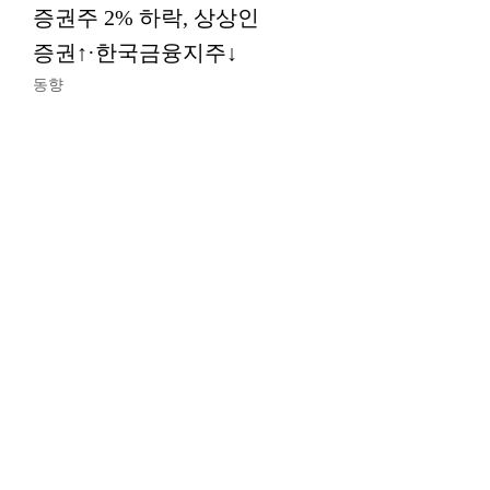
증권주 2% 하락, 상상인
증권↑·한국금융지주↓
동향