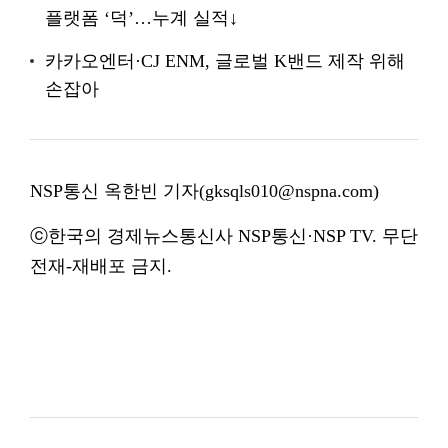
플랫폼 ‘덕’…누계 실적↓
카카오엔터·CJ ENM, 글로벌 K밴드 제작 위해
손잡아
NSP통신 옥한빈 기자(gksqls010@nspna.com)
ⓒ한국의 경제뉴스통신사 NSP통신·NSP TV. 무단
전재-재배포 금지.