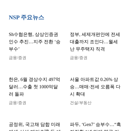
NSP 주요뉴스
Sh수협은행, 상상인증권
정부, 세제개편안에 전세
인수 추진…지주 전환 ‘승
대출까지 조인다…월세
부수’
난 무주택자 직격
금융/증권
금융/증권
한은, 6월 경상수지 497억
서울 아파트값 0.26% 상
달러…수출 첫 1000억달
승…매매·전세 오름폭 다
러 돌파
시 확대
금융/증권
건설/부동산
공정위, 국고채 담합 미래
파두, ‘Gen7’ 승부수…“흑