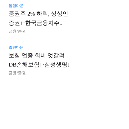
업앤다운
증권주 2% 하락, 상상인
증권↑·한국금융지주↓
금융/증권
업앤다운
보험 업종 희비 엇갈려…
DB손해보험↑·삼성생명↓
금융/증권