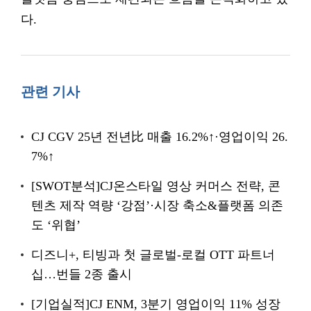
다.
관련 기사
CJ CGV 25년 전년比 매출 16.2%↑·영업이익 26.
7%↑
[SWOT분석]CJ온스타일 영상 커머스 전략, 콘
텐츠 제작 역량 ‘강점’·시장 축소&플랫폼 의존
도 ‘위협’
디즈니+, 티빙과 첫 글로벌-로컬 OTT 파트너
십…번들 2종 출시
[기업실적]CJ ENM, 3분기 영업이익 11% 성장