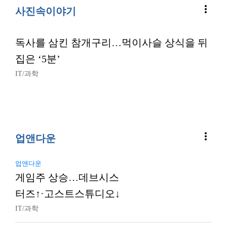
more_vert
사진속이야기
독사를 삼킨 참개구리…먹이사슬 상식을 뒤
집은 ‘5분’
IT/과학
more_vert
업앤다운
업앤다운
게임주 상승…데브시스
터즈↑·고스트스튜디오↓
IT/과학