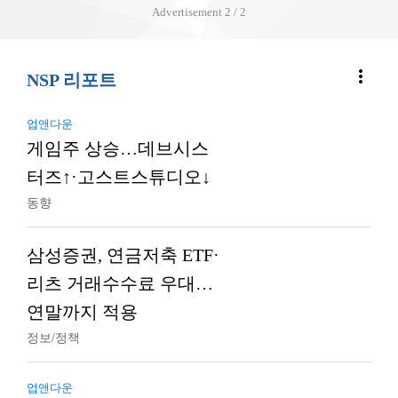
Advertisement
2 / 2
more_vert
NSP 리포트
업앤다운
게임주 상승…데브시스
터즈↑·고스트스튜디오↓
동향
삼성증권, 연금저축 ETF·
리츠 거래수수료 우대…
연말까지 적용
정보/정책
업앤다운