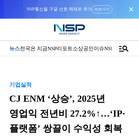
close
바로가기
manage_search
뉴스
전국은 지금
NSP리포트
소상공인
이슈
NSPTV
기업실적
CJ ENM ‘상승’, 2025년
영업익 전년비 27.2%↑…‘IP·
플랫폼’ 쌍끌이 수익성 회복