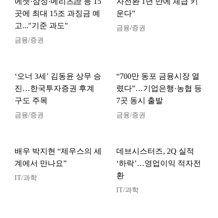
에셋·삼성·메리츠證 등 15
자전환 1년 만에 체급 키
곳에 최대 15조 과징금 예
운다”
고..."기준 과도"
금융/증권
금융/증권
‘오너 3세’ 김동윤 상무 승
“700만 동포 금융시장 열
진…한국투자증권 후계
렸다”…기업은행·농협 등
구도 주목
7곳 동시 출발
금융/증권
금융/증권
배우 박지현 “제우스의 세
데브시스터즈, 2Q 실적
계에서 만나요”
‘하락’…영업이익 적자전
환
IT/과학
IT/과학