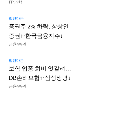
IT/과학
업앤다운
증권주 2% 하락, 상상인
증권↑·한국금융지주↓
금융/증권
업앤다운
보험 업종 희비 엇갈려…
DB손해보험↑·삼성생명↓
금융/증권