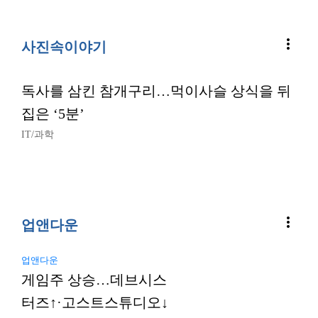
more_vert
사진속이야기
독사를 삼킨 참개구리…먹이사슬 상식을 뒤
집은 ‘5분’
IT/과학
more_vert
업앤다운
업앤다운
게임주 상승…데브시스
터즈↑·고스트스튜디오↓