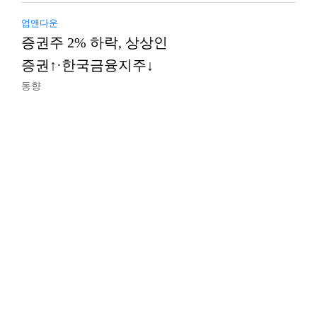
업앤다운
증권주 2% 하락, 상상인
증권↑·한국금융지주↓
동향