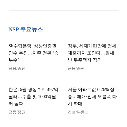
NSP 주요뉴스
Sh수협은행, 상상인증권
정부, 세제개편안에 전세
인수 추진…지주 전환 ‘승
대출까지 조인다…월세
부수’
난 무주택자 직격
금융/증권
금융/증권
한은, 6월 경상수지 497억
서울 아파트값 0.26% 상
달러…수출 첫 1000억달
승…매매·전세 오름폭 다
러 돌파
시 확대
금융/증권
건설/부동산