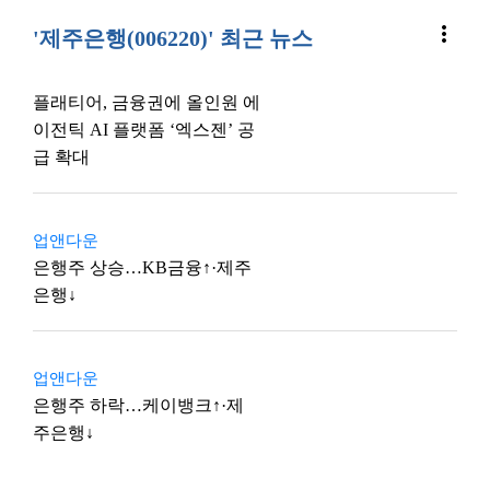
more_vert
'제주은행(006220)' 최근 뉴스
플래티어, 금융권에 올인원 에
이전틱 AI 플랫폼 ‘엑스젠’ 공
급 확대
업앤다운
은행주 상승…KB금융↑·제주
은행↓
업앤다운
은행주 하락…케이뱅크↑·제
주은행↓