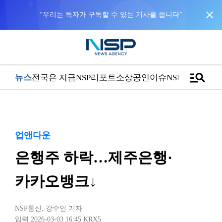
close
“우리는 독자가 구독할 수 있는 기사를 씁니다”
manage_search
뉴스
전국은 지금
NSP리포트
소상공인
이슈
NSPTV
업앤다운
은행주 하락…제주은행·
카카오뱅크↓
NSP통신
,
강수인 기자
입력 2026-03-03 16:45
KRX5