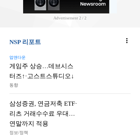
Advertisement
2 / 2
more_vert
NSP 리포트
업앤다운
게임주 상승…데브시스
터즈↑·고스트스튜디오↓
동향
삼성증권, 연금저축 ETF·
리츠 거래수수료 우대…
연말까지 적용
정보/정책