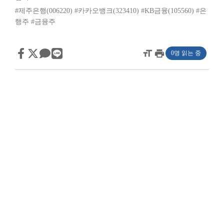
#제주은행(006220)
#카카오뱅크(323410)
#KB금융(105560)
#은
행주
#금융주
format_size
print
0명 읽는 중