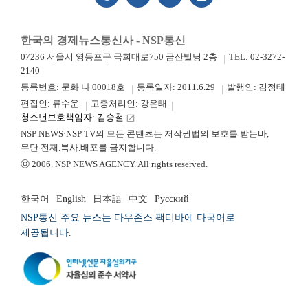
한국의 경제뉴스통신사 - NSP통신
07236 서울시 영등포구 국회대로750 금산빌딩 2층
TEL: 02-3272-
2140
등록번호: 문화 나 00018호
등록일자: 2011.6.29
발행인: 김정태
편집인: 류수운
고충처리인: 강은태
청소년보호책임자: 김승철
launch
NSP NEWS·NSP TV의 모든 콘텐츠는 저작권법의 보호를 받는바,
무단 전재.복사.배포를 금지합니다.
ⓒ 2006. NSP NEWS AGENCY. All rights reserved.
한국어
English
日本語
中文
Русский
NSP통신 주요 뉴스는 다우존스 팩티바에 다국어로
제공됩니다.