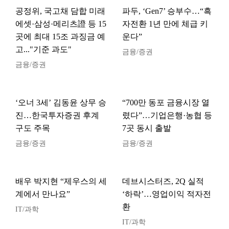
공정위, 국고채 담합 미래
파두, ‘Gen7’ 승부수…“흑
에셋·삼성·메리츠證 등 15
자전환 1년 만에 체급 키
곳에 최대 15조 과징금 예
운다”
고..."기준 과도"
금융/증권
금융/증권
‘오너 3세’ 김동윤 상무 승
“700만 동포 금융시장 열
진…한국투자증권 후계
렸다”…기업은행·농협 등
구도 주목
7곳 동시 출발
금융/증권
금융/증권
배우 박지현 “제우스의 세
데브시스터즈, 2Q 실적
계에서 만나요”
‘하락’…영업이익 적자전
환
IT/과학
IT/과학