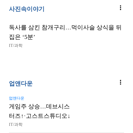
more_vert
사진속이야기
독사를 삼킨 참개구리…먹이사슬 상식을 뒤
집은 ‘5분’
IT/과학
more_vert
업앤다운
업앤다운
게임주 상승…데브시스
터즈↑·고스트스튜디오↓
IT/과학