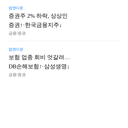
업앤다운
증권주 2% 하락, 상상인
증권↑·한국금융지주↓
금융/증권
업앤다운
보험 업종 희비 엇갈려…
DB손해보험↑·삼성생명↓
금융/증권