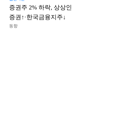
증권주 2% 하락, 상상인
증권↑·한국금융지주↓
동향