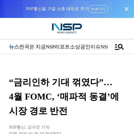
close
NSP통신을 구글 선호 매체로 추가
바로가기
manage_search
뉴스
전국은 지금
NSP리포트
소상공인
이슈
NSPTV
“금리인하 기대 꺾였다”…
4월 FOMC, ‘매파적 동결’에
시장 경로 반전
NSP통신
,
강수인 기자
입력 2026-04-30 10:29
KRX3