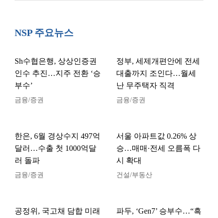
NSP 주요뉴스
Sh수협은행, 상상인증권
정부, 세제개편안에 전세
인수 추진…지주 전환 ‘승
대출까지 조인다…월세
부수’
난 무주택자 직격
금융/증권
금융/증권
한은, 6월 경상수지 497억
서울 아파트값 0.26% 상
달러…수출 첫 1000억달
승…매매·전세 오름폭 다
러 돌파
시 확대
금융/증권
건설/부동산
공정위, 국고채 담합 미래
파두, ‘Gen7’ 승부수…“흑