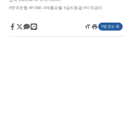
#한국은행
#FOMC
#제롬파월
#금리동결
#미국금리
format_size
print
0명 읽는 중