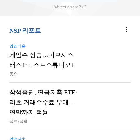
Advertisement
2 / 2
more_vert
NSP 리포트
업앤다운
게임주 상승…데브시스
터즈↑·고스트스튜디오↓
동향
삼성증권, 연금저축 ETF·
리츠 거래수수료 우대…
연말까지 적용
정보/정책
업앤다운