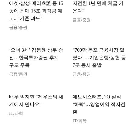
에셋·삼성·메리츠證 등 15
자전환 1년 만에 체급 키
곳에 최대 15조 과징금 예
운다”
고..."기준 과도"
금융/증권
금융/증권
‘오너 3세’ 김동윤 상무 승
“700만 동포 금융시장 열
진…한국투자증권 후계
렸다”…기업은행·농협 등
구도 주목
7곳 동시 출발
금융/증권
금융/증권
배우 박지현 “제우스의 세
데브시스터즈, 2Q 실적
계에서 만나요”
‘하락’…영업이익 적자전
환
IT/과학
IT/과학