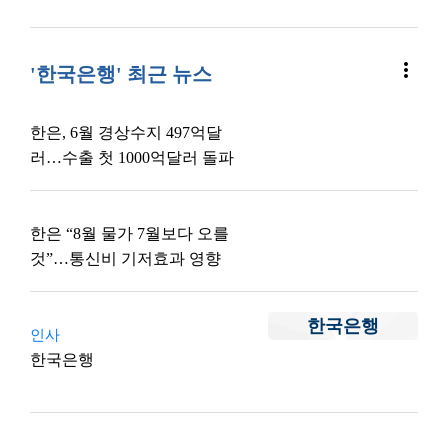
more_vert
'한국은행' 최근 뉴스
한은, 6월 경상수지 497억달
러…수출 첫 1000억달러 돌파
한은 “8월 물가 7월보다 오를
것”…통신비 기저효과 영향
한국은행
인사
한국은행