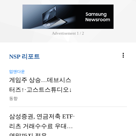
Advertisement
2 / 2
more_vert
NSP 리포트
업앤다운
게임주 상승…데브시스
터즈↑·고스트스튜디오↓
동향
삼성증권, 연금저축 ETF·
리츠 거래수수료 우대…
연말까지 적용