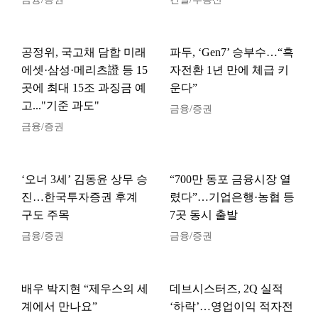
공정위, 국고채 담합 미래
파두, ‘Gen7’ 승부수…“흑
에셋·삼성·메리츠證 등 15
자전환 1년 만에 체급 키
곳에 최대 15조 과징금 예
운다”
고..."기준 과도"
금융/증권
금융/증권
‘오너 3세’ 김동윤 상무 승
“700만 동포 금융시장 열
진…한국투자증권 후계
렸다”…기업은행·농협 등
구도 주목
7곳 동시 출발
금융/증권
금융/증권
배우 박지현 “제우스의 세
데브시스터즈, 2Q 실적
계에서 만나요”
‘하락’…영업이익 적자전