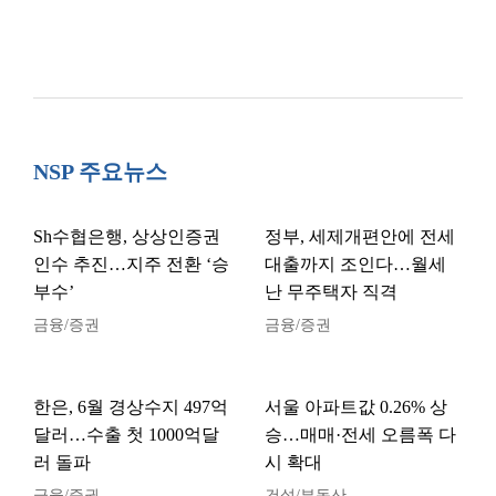
NSP 주요뉴스
Sh수협은행, 상상인증권
정부, 세제개편안에 전세
인수 추진…지주 전환 ‘승
대출까지 조인다…월세
부수’
난 무주택자 직격
금융/증권
금융/증권
한은, 6월 경상수지 497억
서울 아파트값 0.26% 상
달러…수출 첫 1000억달
승…매매·전세 오름폭 다
러 돌파
시 확대
금융/증권
건설/부동산