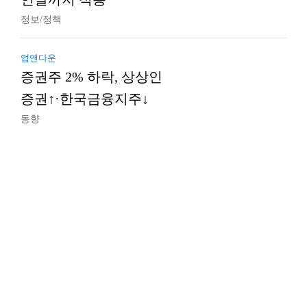
정보/정책
업앤다운
증권주 2% 하락, 상상인
증권↑·한국금융지주↓
동향