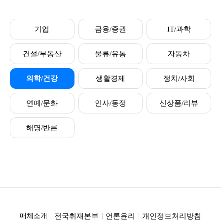
기업
금융/증권
IT/과학
건설/부동산
물류/유통
자동차
의학/건강
생활경제
정치/사회
연예/문화
인사/동정
신상품/리뷰
해명/반론
전국취재본부
언론윤리
개인정보처리방침
매체소개