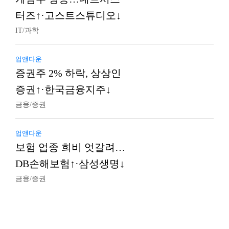
터즈↑·고스트스튜디오↓
IT/과학
업앤다운
증권주 2% 하락, 상상인
증권↑·한국금융지주↓
금융/증권
업앤다운
보험 업종 희비 엇갈려…
DB손해보험↑·삼성생명↓
금융/증권