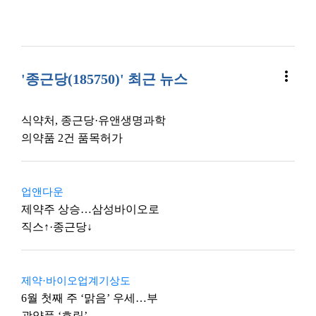
more_vert
'종근당(185750)' 최근 뉴스
식약처, 종근당·유앤생명과학
의약품 2건 품목허가
업앤다운
제약주 상승…삼성바이오로
직스↑·종근당↓
제약·바이오업계기상도
6월 첫째 주 ‘맑음’ 우세…부
광약품 ‘흐림’