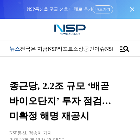
close
NSP통신을 구글 선호 매체로 추가
바로가기
manage_search
뉴스
전국은 지금
NSP리포트
소상공인
이슈
NSPTV
종근당, 2.2조 규모 ‘배곧
바이오단지’ 투자 점검…
미확정 해명 재공시
NSP통신
,
정송이 기자
입력 2026-06-10 18:18
KRX7