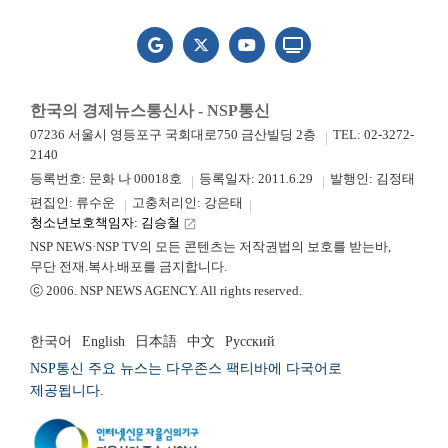
한국의 경제뉴스통신사 - NSP통신
07236 서울시 영등포구 국회대로750 금산빌딩 2층
TEL: 02-3272-
2140
등록번호: 문화 나 00018호
등록일자: 2011.6.29
발행인: 김정태
편집인: 류수운
고충처리인: 강은태
청소년보호책임자: 김승철
launch
NSP NEWS·NSP TV의 모든 콘텐츠는 저작권법의 보호를 받는바,
무단 전재.복사.배포를 금지합니다.
ⓒ 2006. NSP NEWS AGENCY. All rights reserved.
한국어
English
日本語
中文
Русский
NSP통신 주요 뉴스는 다우존스 팩티바에 다국어로
제공됩니다.