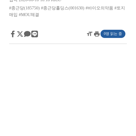
#종근당(185750)
#종근당홀딩스(001630)
#바이오의약품
#토지
매입
#MOU체결
format_size
print
0명 읽는 중