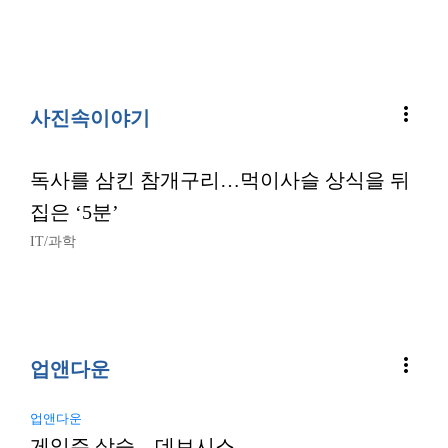
more_vert
사진속이야기
독사를 삼킨 참개구리…먹이사슬 상식을 뒤
집은 ‘5분’
IT/과학
more_vert
업앤다운
업앤다운
게임주 상승…데브시스