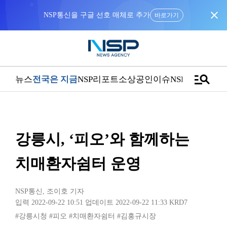
close
NSP통신을 구글 선호 매체로 추가
바로가기
manage_search
뉴스
전국은 지금
NSP리포트
소상공인
이슈
NSPTV
강릉시, ‘피오’와 함께하는
치매환자쉼터 운영
NSP통신
,
조이호 기자
입력 2022-09-22 10:51
업데이트 2022-09-22 11:33
KRD7
#강릉시청
#피오
#치매환자쉼터
#김홍규시장