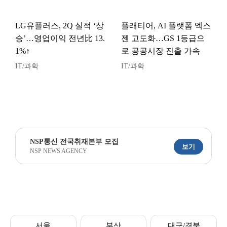
LG유플러스, 2Q 실적 ‘상
플래티어, AI 플랫폼 엑스
승’…영업이익 전년比 13.
젠 고도화…GS 1등급으
1%↑
로 공공시장 진출 가속
IT/과학
IT/과학
NSP통신 전국취재본부 모집
보기
NSP NEWS AGENCY
서울
부산
대구/경북