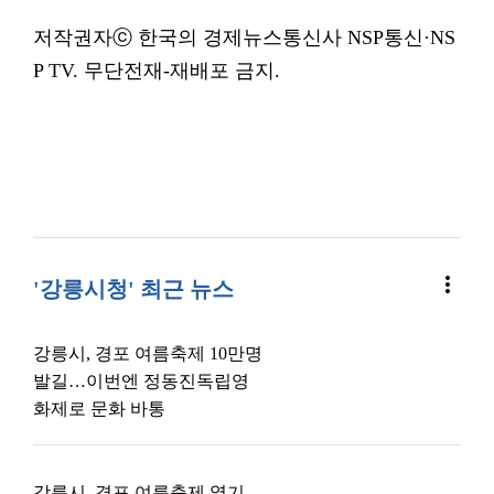
저작권자ⓒ 한국의 경제뉴스통신사 NSP통신·NS
P TV. 무단전재-재배포 금지.
more_vert
'강릉시청' 최근 뉴스
강릉시, 경포 여름축제 10만명
발길…이번엔 정동진독립영
화제로 문화 바통
강릉시, 경포 여름축제 열기