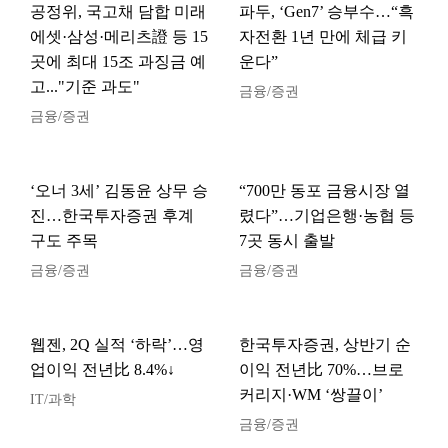
공정위, 국고채 담합 미래
파두, ‘Gen7’ 승부수…“흑
에셋·삼성·메리츠證 등 15
자전환 1년 만에 체급 키
곳에 최대 15조 과징금 예
운다”
고..."기준 과도"
금융/증권
금융/증권
‘오너 3세’ 김동윤 상무 승
“700만 동포 금융시장 열
진…한국투자증권 후계
렸다”…기업은행·농협 등
구도 주목
7곳 동시 출발
금융/증권
금융/증권
웹젠, 2Q 실적 ‘하락’…영
한국투자증권, 상반기 순
업이익 전년比 8.4%↓
이익 전년比 70%…브로
커리지·WM ‘쌍끌이’
IT/과학
금융/증권