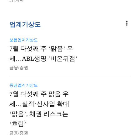
IT/과학
more_vert
업계기상도
보험업계기상도
7월 다섯째 주 ‘맑음’ 우
세…ABL생명 ‘비온뒤갬’
금융/증권
증권업계기상도
7월 다섯째 주 맑음 우
세…실적·신사업 확대
‘맑음’, 채권 리스크는
‘흐림’
금융/증권