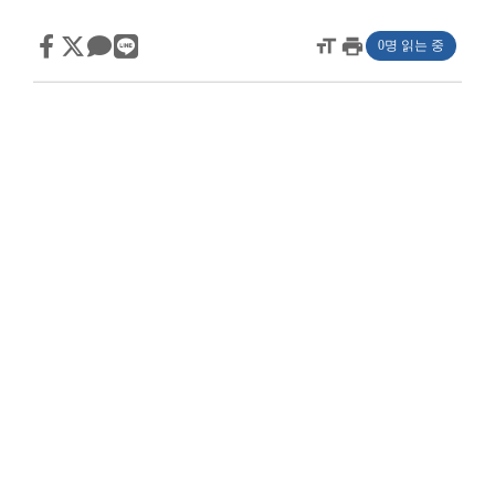
format_size
print
0명 읽는 중