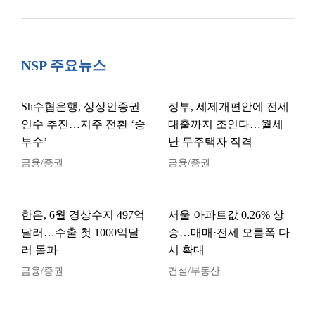
NSP 주요뉴스
Sh수협은행, 상상인증권
정부, 세제개편안에 전세
인수 추진…지주 전환 ‘승
대출까지 조인다…월세
부수’
난 무주택자 직격
금융/증권
금융/증권
한은, 6월 경상수지 497억
서울 아파트값 0.26% 상
달러…수출 첫 1000억달
승…매매·전세 오름폭 다
러 돌파
시 확대
금융/증권
건설/부동산