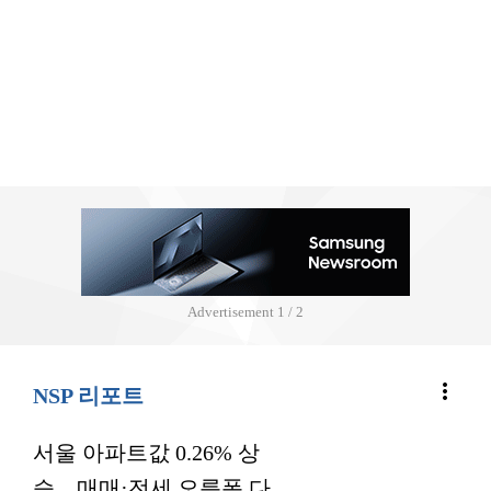
Advertisement
2 / 2
more_vert
NSP 리포트
서울 아파트값 0.26% 상
승…매매·전세 오름폭 다