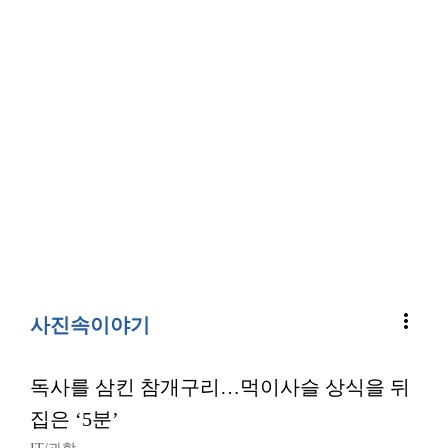
more_vert
사진속이야기
독사를 삼킨 참개구리…먹이사슬 상식을 뒤
집은 ‘5분’