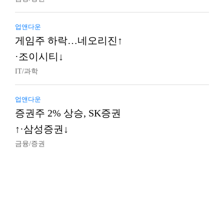
업앤다운
게임주 하락…네오리진↑
·조이시티↓
IT/과학
업앤다운
증권주 2% 상승, SK증권
↑·삼성증권↓
금융/증권