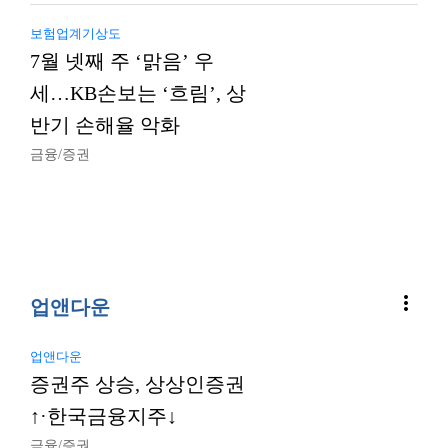
보험업계기상도
7월 넷째 주 ‘맑음’ 우
세…KB손보는 ‘흐림’, 상
반기 손해율 악화
금융/증권
more_vert
업앤다운
업앤다운
증권주 상승, 상상인증권
↑·한국금융지주↓
금융/증권