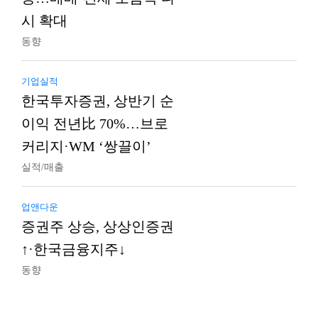
시 확대
동향
기업실적
한국투자증권, 상반기 순
이익 전년比 70%…브로
커리지·WM ‘쌍끌이’
실적/매출
업앤다운
증권주 상승, 상상인증권
↑·한국금융지주↓
동향