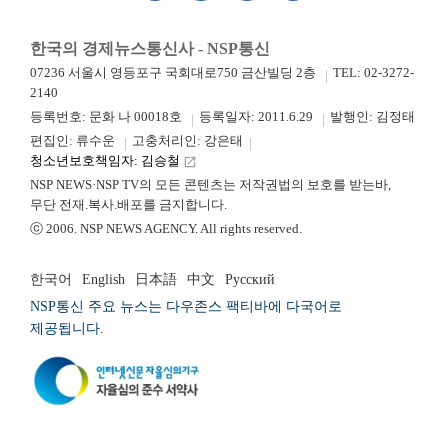
한국의 경제뉴스통신사 - NSP통신
07236 서울시 영등포구 국회대로750 금산빌딩 2층
TEL: 02-3272-
2140
등록번호: 문화 나 00018호
등록일자: 2011.6.29
발행인: 김정태
편집인: 류수운
고충처리인: 강은태
청소년보호책임자: 김승철
launch
NSP NEWS·NSP TV의 모든 콘텐츠는 저작권법의 보호를 받는바,
무단 전재.복사.배포를 금지합니다.
ⓒ 2006. NSP NEWS AGENCY. All rights reserved.
한국어
English
日本語
中文
Русский
NSP통신 주요 뉴스는 다우존스 팩티바에 다국어로
제공됩니다.