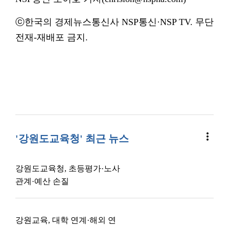
ⓒ한국의 경제뉴스통신사 NSP통신·NSP TV. 무단
전재-재배포 금지.
more_vert
'강원도교육청' 최근 뉴스
강원도교육청, 초등평가·노사
관계·예산 손질
강원교육, 대학 연계·해외 연