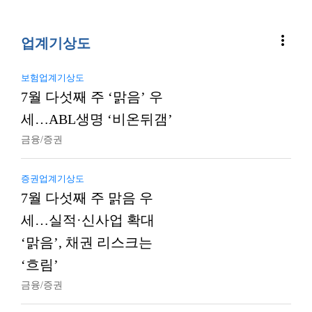
more_vert
업계기상도
보험업계기상도
7월 다섯째 주 ‘맑음’ 우
세…ABL생명 ‘비온뒤갬’
금융/증권
증권업계기상도
7월 다섯째 주 맑음 우
세…실적·신사업 확대
‘맑음’, 채권 리스크는
‘흐림’
금융/증권