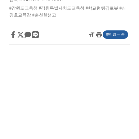
#강원도교육청
#강원특별자치도교육청
#학교형튀김로봇
#신
경호교육감
#춘천한샘고
format_size
print
0명 읽는 중