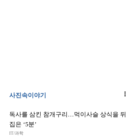
more_vert
사진속이야기
독사를 삼킨 참개구리…먹이사슬 상식을 뒤
집은 ‘5분’
IT/과학