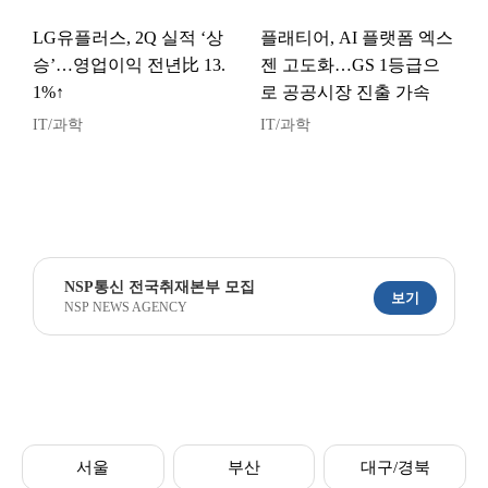
LG유플러스, 2Q 실적 ‘상
플래티어, AI 플랫폼 엑스
승’…영업이익 전년比 13.
젠 고도화…GS 1등급으
1%↑
로 공공시장 진출 가속
IT/과학
IT/과학
NSP통신 전국취재본부 모집
보기
NSP NEWS AGENCY
서울
부산
대구/경북