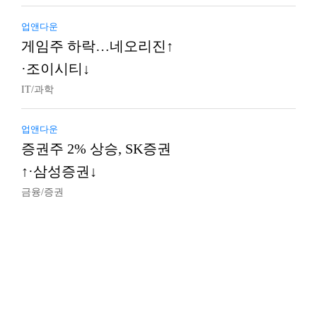
업앤다운
게임주 하락…네오리진↑
·조이시티↓
IT/과학
업앤다운
증권주 2% 상승, SK증권
↑·삼성증권↓
금융/증권