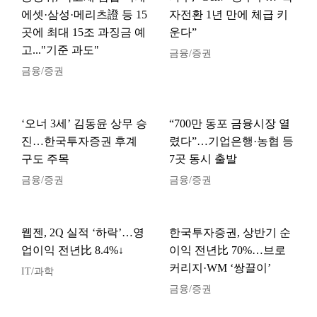
에셋·삼성·메리츠證 등 15
자전환 1년 만에 체급 키
곳에 최대 15조 과징금 예
운다”
고..."기준 과도"
금융/증권
금융/증권
‘오너 3세’ 김동윤 상무 승
“700만 동포 금융시장 열
진…한국투자증권 후계
렸다”…기업은행·농협 등
구도 주목
7곳 동시 출발
금융/증권
금융/증권
웹젠, 2Q 실적 ‘하락’…영
한국투자증권, 상반기 순
업이익 전년比 8.4%↓
이익 전년比 70%…브로
커리지·WM ‘쌍끌이’
IT/과학
금융/증권