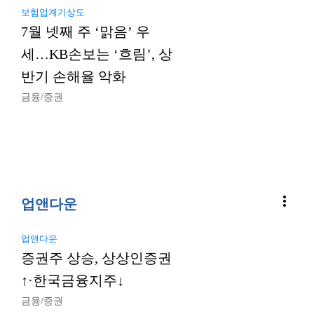
보험업계기상도
7월 넷째 주 ‘맑음’ 우
세…KB손보는 ‘흐림’, 상
반기 손해율 악화
금융/증권
more_vert
업앤다운
업앤다운
증권주 상승, 상상인증권
↑·한국금융지주↓
금융/증권