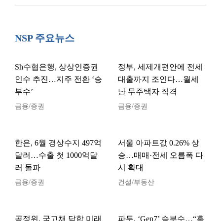
NSP 주요뉴스
Sh수협은행, 상상인증권
정부, 세제개편안에 전세
인수 추진…지주 전환 ‘승
대출까지 조인다…월세
부수’
난 무주택자 직격
금융/증권
금융/증권
한은, 6월 경상수지 497억
서울 아파트값 0.26% 상
달러…수출 첫 1000억달
승…매매·전세 오름폭 다
러 돌파
시 확대
금융/증권
건설/부동산
공정위, 국고채 담합 미래
파두, ‘Gen7’ 승부수…“흑