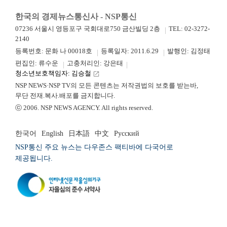
한국의 경제뉴스통신사 - NSP통신
07236 서울시 영등포구 국회대로750 금산빌딩 2층
TEL: 02-3272-
2140
등록번호: 문화 나 00018호
등록일자: 2011.6.29
발행인: 김정태
편집인: 류수운
고충처리인: 강은태
청소년보호책임자: 김승철
launch
NSP NEWS·NSP TV의 모든 콘텐츠는 저작권법의 보호를 받는바,
무단 전재.복사.배포를 금지합니다.
ⓒ 2006. NSP NEWS AGENCY. All rights reserved.
한국어
English
日本語
中文
Русский
NSP통신 주요 뉴스는 다우존스 팩티바에 다국어로
제공됩니다.