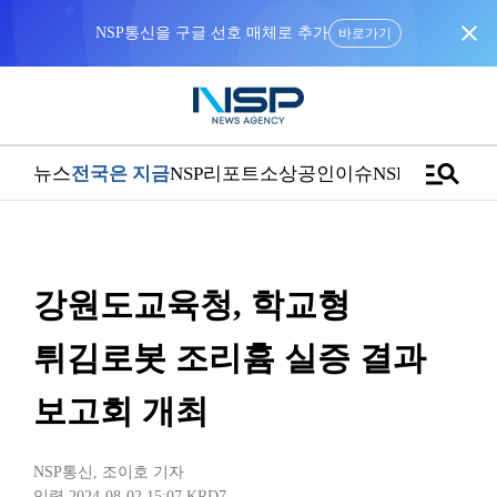
close
NSP통신을 구글 선호 매체로 추가
바로가기
manage_search
뉴스
전국은 지금
NSP리포트
소상공인
이슈
NSPTV
강원도교육청, 학교형
튀김로봇 조리흄 실증 결과
보고회 개최
NSP통신
,
조이호 기자
입력 2024-08-02 15:07
KRD7