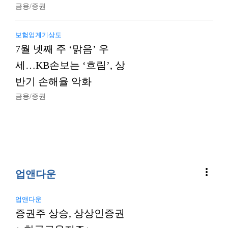
금융/증권
보험업계기상도
7월 넷째 주 ‘맑음’ 우
세…KB손보는 ‘흐림’, 상
반기 손해율 악화
금융/증권
more_vert
업앤다운
업앤다운
증권주 상승, 상상인증권