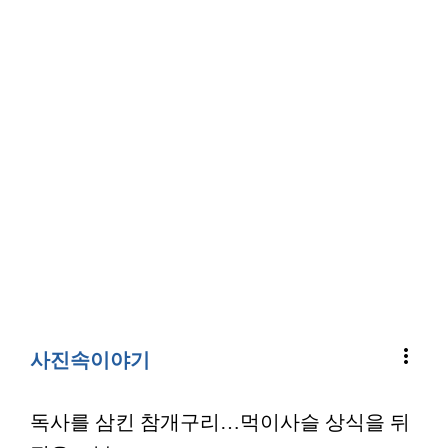
more_vert
사진속이야기
독사를 삼킨 참개구리…먹이사슬 상식을 뒤