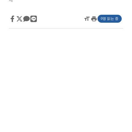
제
format_size
print
0명 읽는 중