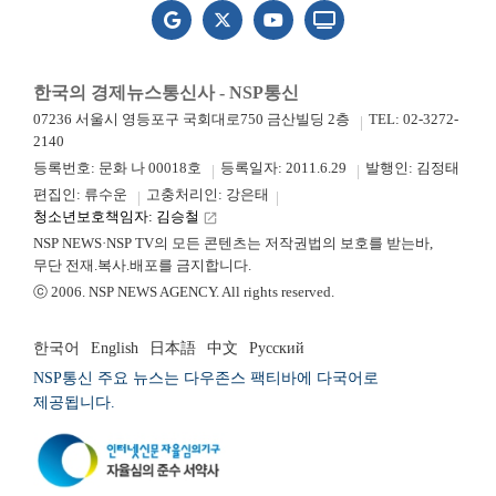
한국의 경제뉴스통신사 - NSP통신
07236 서울시 영등포구 국회대로750 금산빌딩 2층
TEL: 02-3272-
2140
등록번호: 문화 나 00018호
등록일자: 2011.6.29
발행인: 김정태
편집인: 류수운
고충처리인: 강은태
청소년보호책임자: 김승철
launch
NSP NEWS·NSP TV의 모든 콘텐츠는 저작권법의 보호를 받는바,
무단 전재.복사.배포를 금지합니다.
ⓒ 2006. NSP NEWS AGENCY. All rights reserved.
한국어
English
日本語
中文
Русский
NSP통신 주요 뉴스는 다우존스 팩티바에 다국어로
제공됩니다.