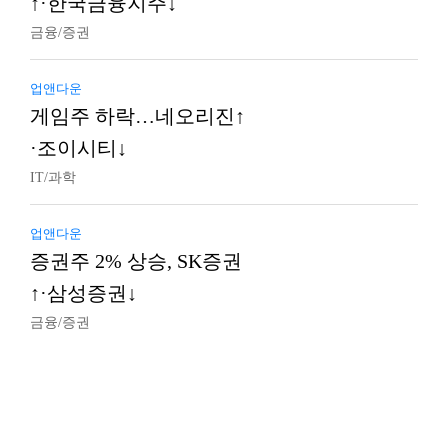
↑·한국금융지주↓
금융/증권
업앤다운
게임주 하락…네오리진↑
·조이시티↓
IT/과학
업앤다운
증권주 2% 상승, SK증권
↑·삼성증권↓
금융/증권