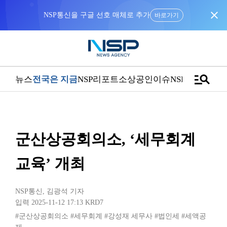
close
NSP통신을 구글 선호 매체로 추가
바로가기
manage_search
뉴스
전국은 지금
NSP리포트
소상공인
이슈
NSPTV
군산상공회의소, ‘세무회계
교육’ 개최
NSP통신
,
김광석 기자
입력 2025-11-12 17:13
KRD7
#군산상공회의소
#세무회계
#강성재 세무사
#법인세
#세액공