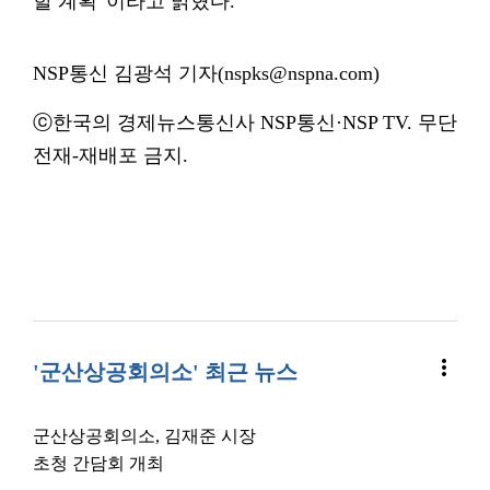
할 계획”이라고 밝혔다.
NSP통신 김광석 기자(nspks@nspna.com)
ⓒ한국의 경제뉴스통신사 NSP통신·NSP TV. 무단
전재-재배포 금지.
more_vert
'군산상공회의소' 최근 뉴스
군산상공회의소, 김재준 시장
초청 간담회 개최