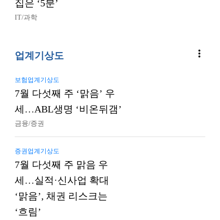
집은 ‘5분’
IT/과학
more_vert
업계기상도
보험업계기상도
7월 다섯째 주 ‘맑음’ 우
세…ABL생명 ‘비온뒤갬’
금융/증권
증권업계기상도
7월 다섯째 주 맑음 우
세…실적·신사업 확대
‘맑음’, 채권 리스크는
‘흐림’