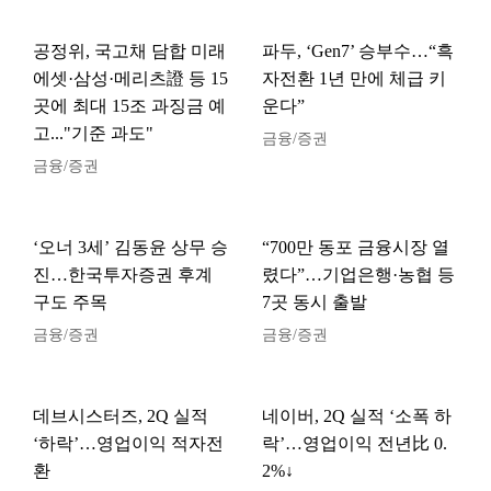
공정위, 국고채 담합 미래
파두, ‘Gen7’ 승부수…“흑
에셋·삼성·메리츠證 등 15
자전환 1년 만에 체급 키
곳에 최대 15조 과징금 예
운다”
고..."기준 과도"
금융/증권
금융/증권
‘오너 3세’ 김동윤 상무 승
“700만 동포 금융시장 열
진…한국투자증권 후계
렸다”…기업은행·농협 등
구도 주목
7곳 동시 출발
금융/증권
금융/증권
데브시스터즈, 2Q 실적
네이버, 2Q 실적 ‘소폭 하
‘하락’…영업이익 적자전
락’…영업이익 전년比 0.
환
2%↓