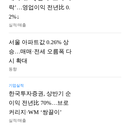
락’…영업이익 전년比 0.
2%↓
실적/매출
서울 아파트값 0.26% 상
승…매매·전세 오름폭 다
시 확대
동향
기업실적
한국투자증권, 상반기 순
이익 전년比 70%…브로
커리지·WM ‘쌍끌이’
실적/매출