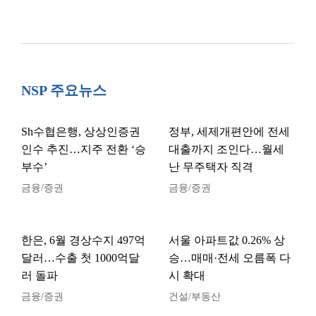
NSP 주요뉴스
Sh수협은행, 상상인증권
정부, 세제개편안에 전세
인수 추진…지주 전환 ‘승
대출까지 조인다…월세
부수’
난 무주택자 직격
금융/증권
금융/증권
한은, 6월 경상수지 497억
서울 아파트값 0.26% 상
달러…수출 첫 1000억달
승…매매·전세 오름폭 다
러 돌파
시 확대
금융/증권
건설/부동산