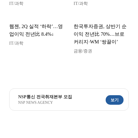
IT/과학
IT/과학
웹젠, 2Q 실적 ‘하락’…영
한국투자증권, 상반기 순
업이익 전년比 8.4%↓
이익 전년比 70%…브로
커리지·WM ‘쌍끌이’
IT/과학
금융/증권
NSP통신 전국취재본부 모집
보기
NSP NEWS AGENCY