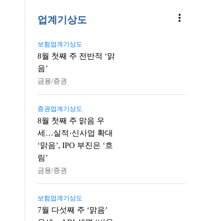
more_vert
업계기상도
보험업계기상도
8월 첫째 주 전반적 ‘맑
음’
금융/증권
증권업계기상도
8월 첫째 주 맑음 우
세…실적·신사업 확대
‘맑음’, IPO 부진은 ‘흐
림’
금융/증권
보험업계기상도
7월 다섯째 주 ‘맑음’