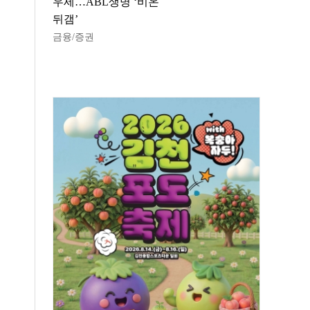
우세…ABL생명 ‘비온
뒤갬’
금융/증권