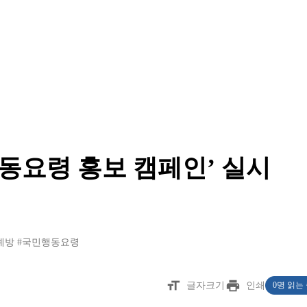
행동요령 홍보 캠페인’ 실시
예방
#국민행동요령
format_size
print
글자크기
인쇄
0명 읽는