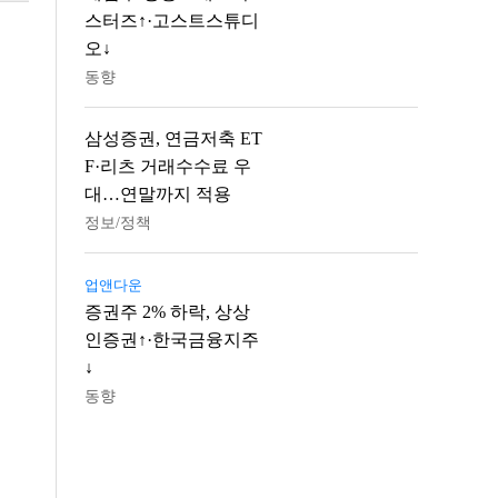
스터즈↑·고스트스튜디
오↓
동향
삼성증권, 연금저축 ET
F·리츠 거래수수료 우
대…연말까지 적용
정보/정책
업앤다운
증권주 2% 하락, 상상
인증권↑·한국금융지주
↓
동향