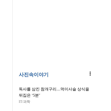
more_vert
사진속이야기
독사를 삼킨 참개구리…먹이사슬 상식을
뒤집은 ‘5분’
IT/과학