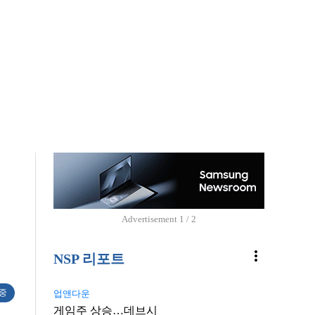
Advertisement
1 / 2
more_vert
NSP 리포트
 중
업앤다운
게임주 상승…데브시