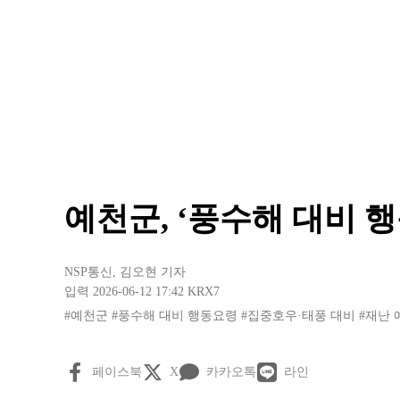
예천군, ‘풍수해 대비 
NSP통신
,
김오현 기자
입력 2026-06-12 17:42
KRX7
#예천군
#풍수해 대비 행동요령
#집중호우·태풍 대비
#재난 
페이스북
X
카카오톡
라인