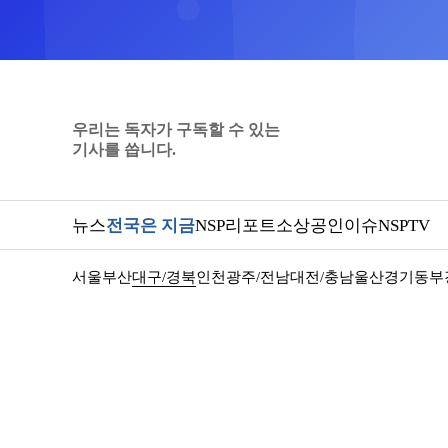
우리는 독자가 구독할 수 있는
기사를 씁니다.
뉴스
전국은 지금
NSP리포트
소상공인
이슈
NSPTV
서울
부산
대구/경북
인천
광주/전남
대전/충남
울산
경기동부