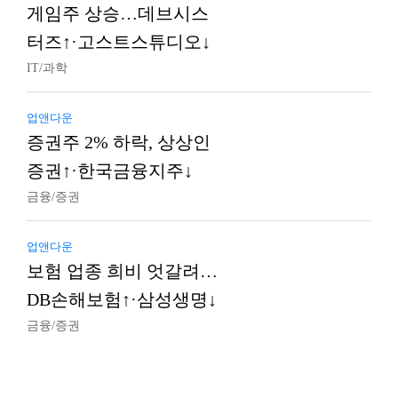
게임주 상승…데브시스
터즈↑·고스트스튜디오↓
IT/과학
업앤다운
증권주 2% 하락, 상상인
증권↑·한국금융지주↓
금융/증권
업앤다운
보험 업종 희비 엇갈려…
DB손해보험↑·삼성생명↓
금융/증권