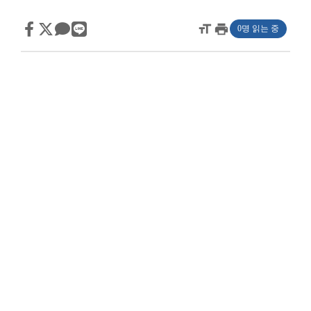
format_size
print
0명 읽는 중