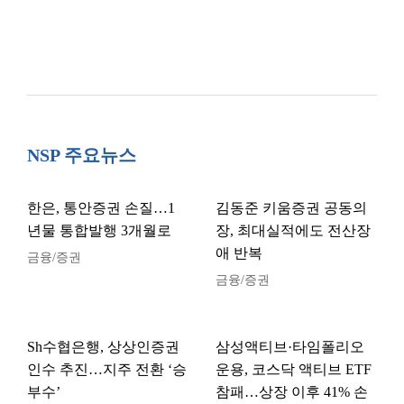
NSP 주요뉴스
한은, 통안증권 손질…1
김동준 키움증권 공동의
년물 통합발행 3개월로
장, 최대실적에도 전산장
애 반복
금융/증권
금융/증권
Sh수협은행, 상상인증권
삼성액티브·타임폴리오
인수 추진…지주 전환 ‘승
운용, 코스닥 액티브 ETF
부수’
참패…상장 이후 41% 손