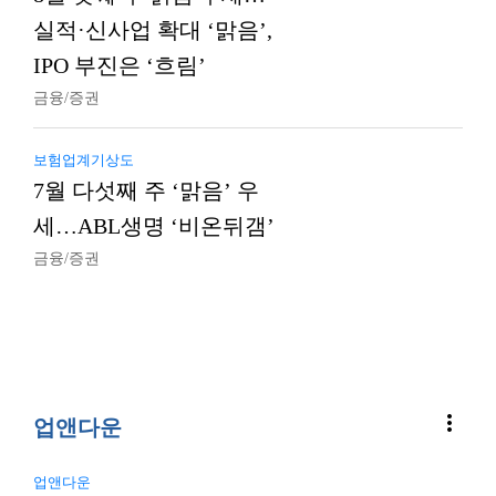
실적·신사업 확대 ‘맑음’,
IPO 부진은 ‘흐림’
금융/증권
보험업계기상도
7월 다섯째 주 ‘맑음’ 우
세…ABL생명 ‘비온뒤갬’
금융/증권
more_vert
업앤다운
업앤다운