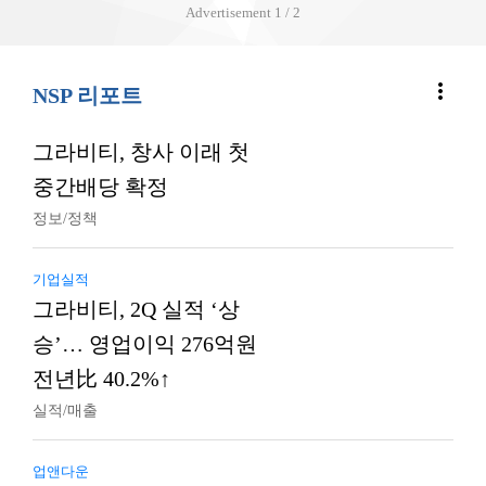
Advertisement
2 / 2
more_vert
NSP 리포트
그라비티, 창사 이래 첫
중간배당 확정
정보/정책
기업실적
그라비티, 2Q 실적 ‘상
승’… 영업이익 276억원
전년比 40.2%↑
실적/매출
업앤다운