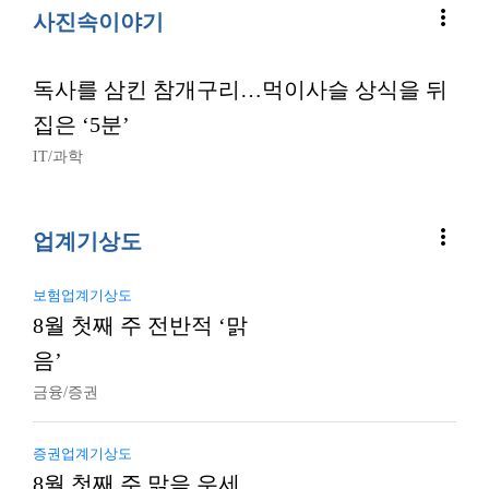
more_vert
사진속이야기
독사를 삼킨 참개구리…먹이사슬 상식을 뒤
집은 ‘5분’
IT/과학
more_vert
업계기상도
보험업계기상도
8월 첫째 주 전반적 ‘맑
음’
금융/증권
증권업계기상도
8월 첫째 주 맑음 우세…