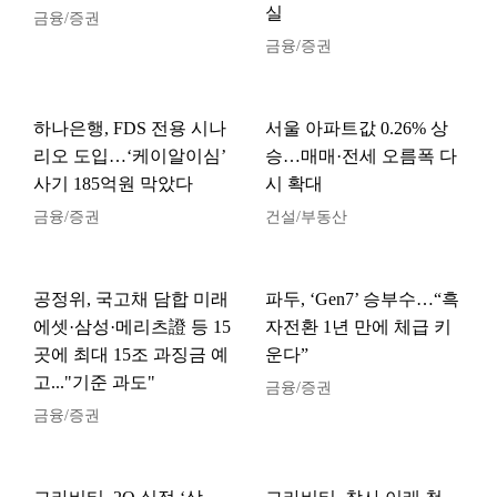
실
금융/증권
금융/증권
하나은행, FDS 전용 시나
서울 아파트값 0.26% 상
리오 도입…‘케이알이심’
승…매매·전세 오름폭 다
사기 185억원 막았다
시 확대
금융/증권
건설/부동산
공정위, 국고채 담합 미래
파두, ‘Gen7’ 승부수…“흑
에셋·삼성·메리츠證 등 15
자전환 1년 만에 체급 키
곳에 최대 15조 과징금 예
운다”
고..."기준 과도"
금융/증권
금융/증권