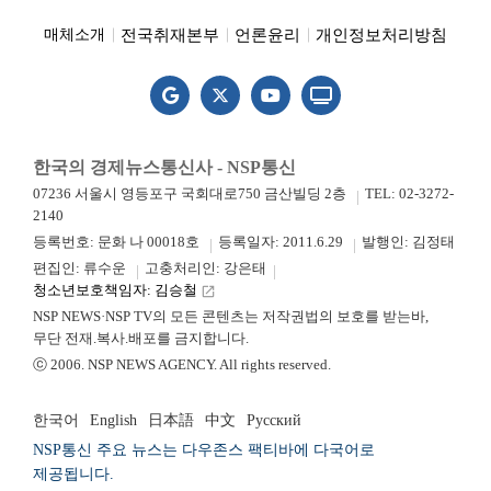
전국취재본부
언론윤리
개인정보처리방침
매체소개
한국의 경제뉴스통신사 - NSP통신
07236 서울시 영등포구 국회대로750 금산빌딩 2층
TEL: 02-3272-
2140
등록번호: 문화 나 00018호
등록일자: 2011.6.29
발행인: 김정태
편집인: 류수운
고충처리인: 강은태
청소년보호책임자: 김승철
launch
NSP NEWS·NSP TV의 모든 콘텐츠는 저작권법의 보호를 받는바,
무단 전재.복사.배포를 금지합니다.
ⓒ 2006. NSP NEWS AGENCY. All rights reserved.
한국어
English
日本語
中文
Русский
NSP통신 주요 뉴스는 다우존스 팩티바에 다국어로
제공됩니다.