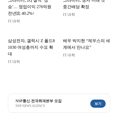
그라비티, 2Q 실적 ‘상
그라비티, 창사 이래 첫
승’… 영업이익 276억원
중간배당 확정
전년比 40.2%↑
IT/과학
IT/과학
삼성전자, 갤럭시 Z 폴드8
배우 박지현 “제우스의 세
1030 여성층까지 수요 확
계에서 만나요”
대
IT/과학
IT/과학
NSP통신 전국취재본부 모집
보기
NSP NEWS AGENCY