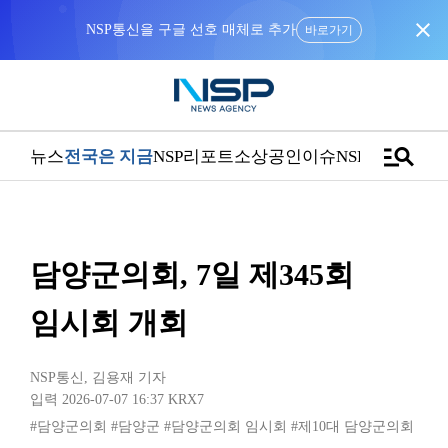
close
NSP통신을 구글 선호 매체로 추가
바로가기
manage_search
뉴스
전국은 지금
NSP리포트
소상공인
이슈
NSPTV
담양군의회, 7일 제345회
임시회 개회
NSP통신
,
김용재 기자
입력 2026-07-07 16:37
KRX7
#담양군의회
#담양군
#담양군의회 임시회
#제10대 담양군의회