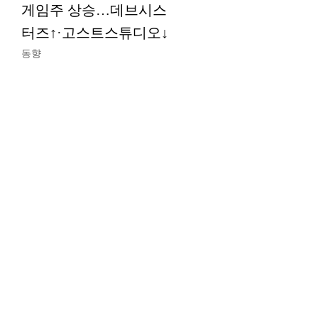
게임주 상승…데브시스
터즈↑·고스트스튜디오↓
동향