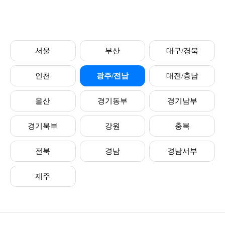
서울
부산
대구/경북
인천
광주/전남
대전/충남
울산
경기동부
경기남부
경기북부
강원
충북
전북
경남
경남서부
제주