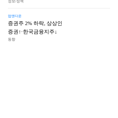
정보/정책
업앤다운
증권주 2% 하락, 상상인
증권↑·한국금융지주↓
동향