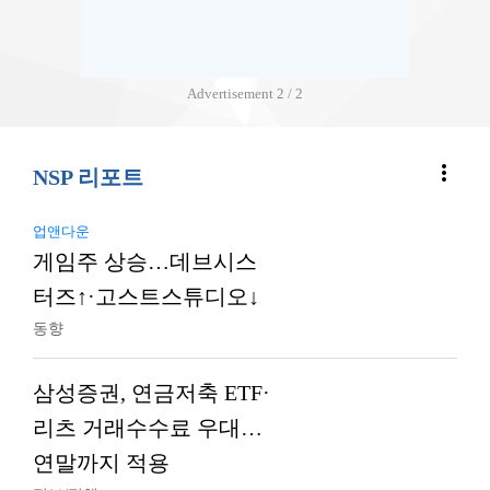
Advertisement
2 / 2
more_vert
NSP 리포트
업앤다운
게임주 상승…데브시스
터즈↑·고스트스튜디오↓
동향
삼성증권, 연금저축 ETF·
리츠 거래수수료 우대…
연말까지 적용