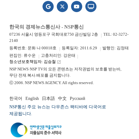
한국의 경제뉴스통신사 - NSP통신
07236 서울시 영등포구 국회대로750 금산빌딩 2층
TEL: 02-3272-
2140
등록번호: 문화 나 00018호
등록일자: 2011.6.29
발행인: 김정태
편집인: 류수운
고충처리인: 강은태
청소년보호책임자: 김승철
launch
NSP NEWS·NSP TV의 모든 콘텐츠는 저작권법의 보호를 받는바,
무단 전재.복사.배포를 금지합니다.
ⓒ 2006. NSP NEWS AGENCY. All rights reserved.
한국어
English
日本語
中文
Русский
NSP통신 주요 뉴스는 다우존스 팩티바에 다국어로
제공됩니다.