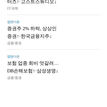
터즈↑·고스트스튜디오↓
IT/과학
업앤다운
증권주 2% 하락, 상상인
증권↑·한국금융지주↓
금융/증권
업앤다운
보험 업종 희비 엇갈려…
DB손해보험↑·삼성생명↓
금융/증권