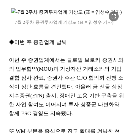
fullscreen
7월 2주차 증권투자업계 기상도 (표 = 임성수 기자)
◆이번 주 증권업계 날씨
이번 주 증권업계에서는 글로벌 브로커·증권사와
의 업무협약(MOU)과 가상자산 거래소와의 기업
결합 심사 완료, 증권사 주관 CFO 협의회 진행 소
식이 상단 흐름을 견인했다. 아울러 금 선물 상장
지수증권(ETN) 출시, 장애인 고용 기반 구축을 위
한 사업 참여도 이어지며 투자 상품군 다변화와
함께 ESG 경영도 지속됐다.
또 WM 부문을 중심으로 잔고 확대를 겨냥한 현