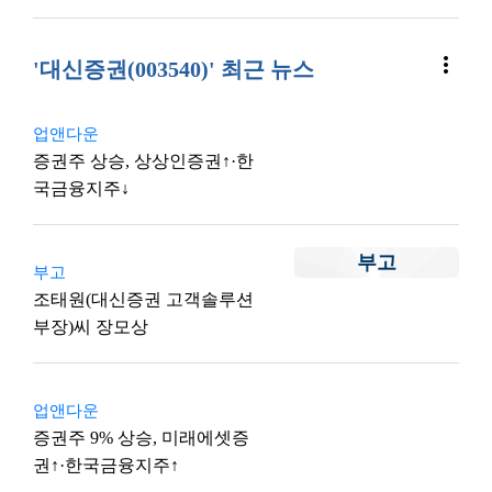
more_vert
'대신증권(003540)' 최근 뉴스
업앤다운
증권주 상승, 상상인증권↑·한
국금융지주↓
부고
부고
조태원(대신증권 고객솔루션
부장)씨 장모상
업앤다운
증권주 9% 상승, 미래에셋증
권↑·한국금융지주↑