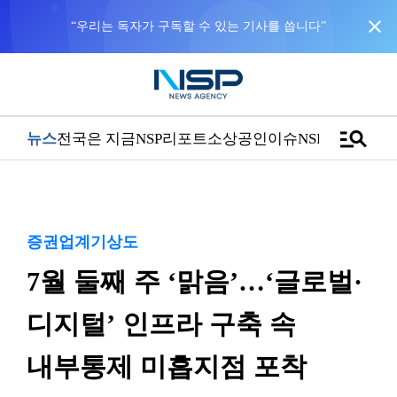
close
“우리는 독자가 구독할 수 있는 기사를 씁니다”
manage_search
뉴스
전국은 지금
NSP리포트
소상공인
이슈
NSPTV
증권업계기상도
7월 둘째 주 ‘맑음’…‘글로벌·
디지털’ 인프라 구축 속
내부통제 미흡지점 포착