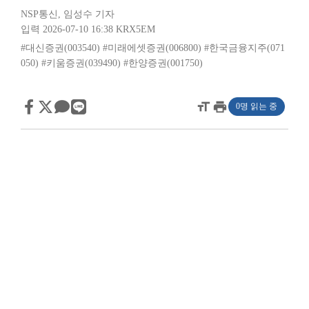
NSP통신
,
임성수 기자
입력 2026-07-10 16:38
KRX5EM
#대신증권(003540)
#미래에셋증권(006800)
#한국금융지주(071
050)
#키움증권(039490)
#한양증권(001750)
format_size
print
0명 읽는 중