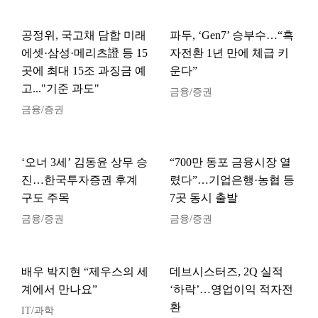
공정위, 국고채 담합 미래
파두, ‘Gen7’ 승부수…“흑
에셋·삼성·메리츠證 등 15
자전환 1년 만에 체급 키
곳에 최대 15조 과징금 예
운다”
고..."기준 과도"
금융/증권
금융/증권
‘오너 3세’ 김동윤 상무 승
“700만 동포 금융시장 열
진…한국투자증권 후계
렸다”…기업은행·농협 등
구도 주목
7곳 동시 출발
금융/증권
금융/증권
배우 박지현 “제우스의 세
데브시스터즈, 2Q 실적
계에서 만나요”
‘하락’…영업이익 적자전
환
IT/과학