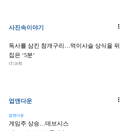
more_vert
사진속이야기
독사를 삼킨 참개구리…먹이사슬 상식을 뒤
집은 ‘5분’
IT/과학
more_vert
업앤다운
업앤다운
게임주 상승…데브시스