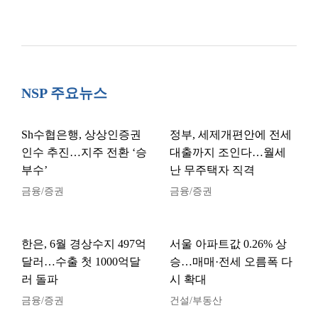
NSP 주요뉴스
Sh수협은행, 상상인증권
정부, 세제개편안에 전세
인수 추진…지주 전환 ‘승
대출까지 조인다…월세
부수’
난 무주택자 직격
금융/증권
금융/증권
한은, 6월 경상수지 497억
서울 아파트값 0.26% 상
달러…수출 첫 1000억달
승…매매·전세 오름폭 다
러 돌파
시 확대
금융/증권
건설/부동산