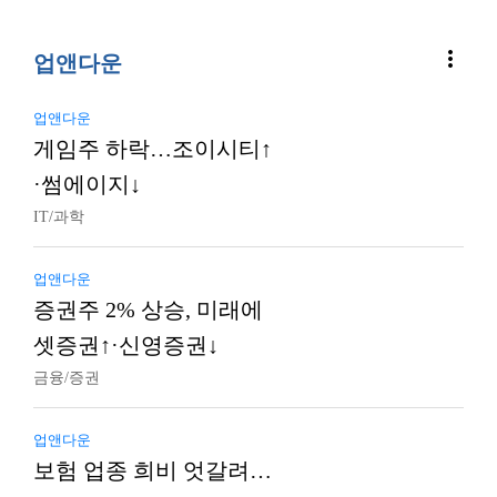
more_vert
업앤다운
업앤다운
게임주 하락…조이시티↑
·썸에이지↓
IT/과학
업앤다운
증권주 2% 상승, 미래에
셋증권↑·신영증권↓
금융/증권
업앤다운
보험 업종 희비 엇갈려…