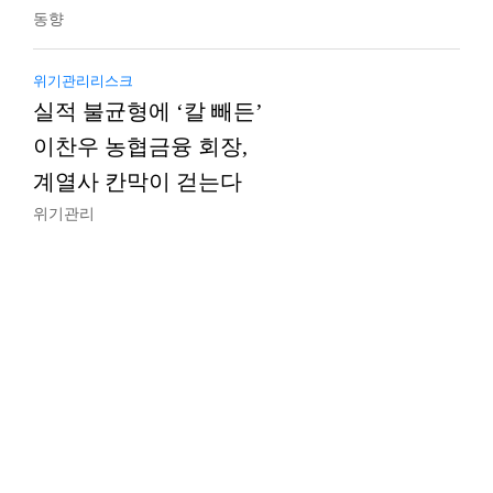
동향
위기관리리스크
실적 불균형에 ‘칼 빼든’
이찬우 농협금융 회장,
계열사 칸막이 걷는다
위기관리