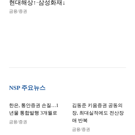
현대해상↑·삼성화재↓
금융/증권
NSP 주요뉴스
한은, 통안증권 손질…1
김동준 키움증권 공동의
년물 통합발행 3개월로
장, 최대실적에도 전산장
애 반복
금융/증권
금융/증권