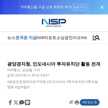
close
NSP통신을 구글 선호 매체로 추가
바로가기
manage_search
뉴스
전국은 지금
NSP리포트
소상공인
이슈
NSPTV
광양경자청, 인도네시아 투자유치단 활동 전개
NSP통신
,
김성철 기자
입력 2025-06-11 09:45
KRX7
#광양만권경제자유구역청
#인도네시아
#투자유치단
#투자설
명회
#업무협의
format_size
print
0명 읽는 중