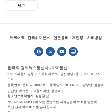
제주
전국취재본부
언론윤리
개인정보처리방침
매체소개
한국의 경제뉴스통신사 - NSP통신
07236 서울시 영등포구 국회대로750 금산빌딩 2층
TEL: 02-3272-
2140
등록번호: 문화 나 00018호
등록일자: 2011.6.29
발행인: 김정태
편집인: 류수운
고충처리인: 강은태
청소년보호책임자: 김승철
launch
NSP NEWS·NSP TV의 모든 콘텐츠는 저작권법의 보호를 받는바,
무단 전재.복사.배포를 금지합니다.