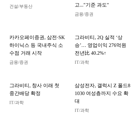
고..."기준 과도"
건설/부동산
금융/증권
카카오페이증권, 삼전·SK
그라비티, 2Q 실적 ‘상
하이닉스 등 국내주식 소
승’… 영업이익 276억원
수점 거래 시작
전년比 40.2%↑
금융/증권
IT/과학
그라비티, 창사 이래 첫
삼성전자, 갤럭시 Z 폴드8
중간배당 확정
1030 여성층까지 수요 확
대
IT/과학
IT/과학