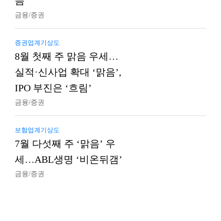
음’
금융/증권
증권업계기상도
8월 첫째 주 맑음 우세…
실적·신사업 확대 ‘맑음’,
IPO 부진은 ‘흐림’
금융/증권
보험업계기상도
7월 다섯째 주 ‘맑음’ 우
세…ABL생명 ‘비온뒤갬’
금융/증권