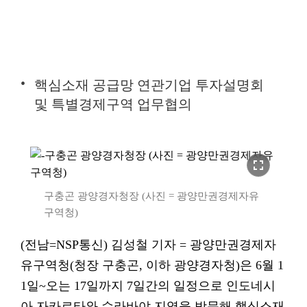
핵심소재 공급망 연관기업 투자설명회
및 특별경제구역 업무협의
fullscreen
구충곤 광양경자청장 (사진 = 광양만권경제자유
구역청)
(전남=NSP통신) 김성철 기자 = 광양만권경제자
유구역청(청장 구충곤, 이하 광양경자청)은 6월 1
1일~오는 17일까지 7일간의 일정으로 인도네시
아 자카르타와 수라바야 지역을 방문해 핵심소재