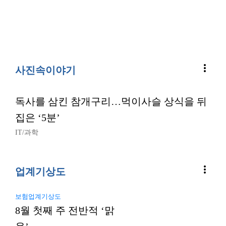
more_vert
사진속이야기
독사를 삼킨 참개구리…먹이사슬 상식을 뒤
집은 ‘5분’
IT/과학
more_vert
업계기상도
보험업계기상도
8월 첫째 주 전반적 ‘맑