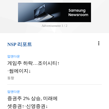
Advertisement
2 / 2
more_vert
NSP 리포트
업앤다운
게임주 하락…조이시티↑
·썸에이지↓
동향
업앤다운
증권주 2% 상승, 미래에
셋증권↑·신영증권↓