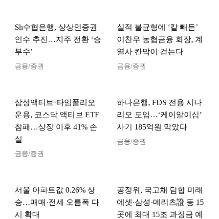
Sh수협은행, 상상인증권
실적 불균형에 ‘칼 빼든’
인수 추진…지주 전환 ‘승
이찬우 농협금융 회장, 계
부수’
열사 칸막이 걷는다
금융/증권
금융/증권
삼성액티브·타임폴리오
하나은행, FDS 전용 시나
운용, 코스닥 액티브 ETF
리오 도입…‘케이알이심’
참패…상장 이후 41% 손
사기 185억원 막았다
실
금융/증권
금융/증권
서울 아파트값 0.26% 상
공정위, 국고채 담합 미래
승…매매·전세 오름폭 다
에셋·삼성·메리츠證 등 15
시 확대
곳에 최대 15조 과징금 예