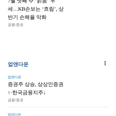
7월 넷째 주 ‘맑음’ 우
세…KB손보는 ‘흐림’, 상
반기 손해율 악화
금융/증권
more_vert
업앤다운
업앤다운
증권주 상승, 상상인증권
↑·한국금융지주↓
금융/증권
업앤다운