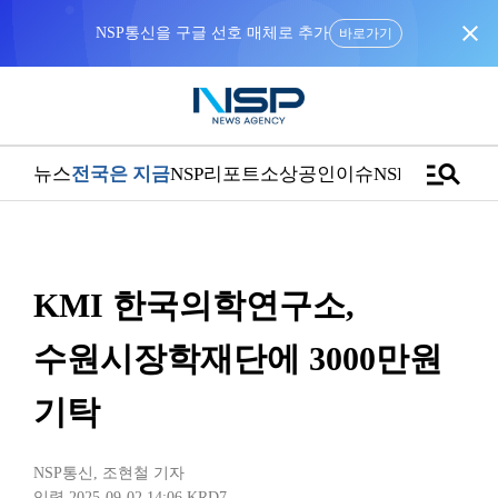
close
NSP통신을 구글 선호 매체로 추가
바로가기
manage_search
뉴스
전국은 지금
NSP리포트
소상공인
이슈
NSPTV
KMI 한국의학연구소,
수원시장학재단에 3000만원
기탁
NSP통신
,
조현철 기자
입력 2025-09-02 14:06
KRD7