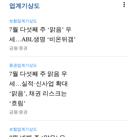
more_vert
업계기상도
보험업계기상도
7월 다섯째 주 ‘맑음’ 우
세…ABL생명 ‘비온뒤갬’
금융/증권
증권업계기상도
7월 다섯째 주 맑음 우
세…실적·신사업 확대
‘맑음’, 채권 리스크는
‘흐림’
금융/증권
보험업계기상도