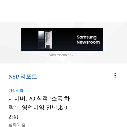
Advertisement
2 / 2
more_vert
NSP 리포트
기업실적
네이버, 2Q 실적 ‘소폭 하
락’…영업이익 전년比 0.
2%↓
실적/매출