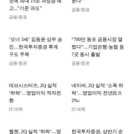
곳에 최대 15조 과징금 예
운다”
고..."기준 과도"
금융/증권
금융/증권
‘오너 3세’ 김동윤 상무 승
“700만 동포 금융시장 열
진…한국투자증권 후계
렸다”…기업은행·농협 등
구도 주목
7곳 동시 출발
금융/증권
금융/증권
데브시스터즈, 2Q 실적
네이버, 2Q 실적 ‘소폭 하
‘하락’…영업이익 적자전
락’…영업이익 전년比 0.
환
2%↓
IT/과학
IT/과학
웹젠, 2Q 실적 ‘하락’…영
한국투자증권, 상반기 순