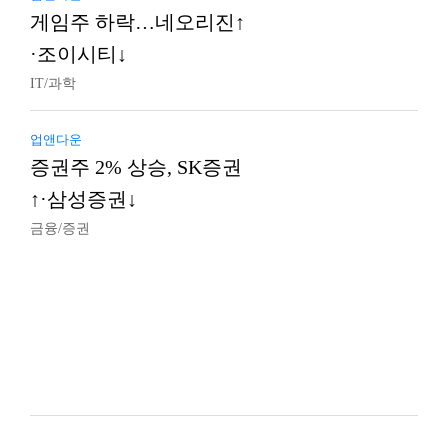
게임주 하락…네오리진↑
·조이시티↓
IT/과학
업앤다운
증권주 2% 상승, SK증권
↑·삼성증권↓
금융/증권