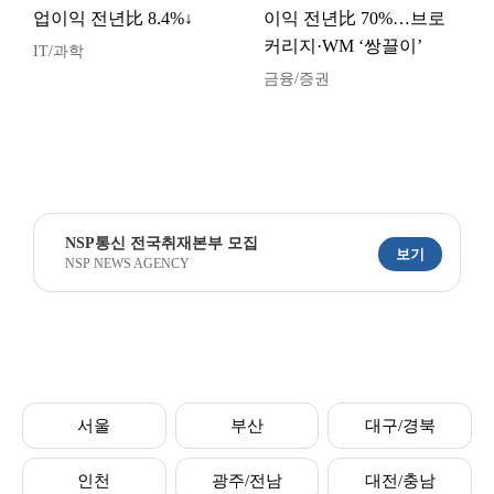
업이익 전년比 8.4%↓
이익 전년比 70%…브로
커리지·WM ‘쌍끌이’
IT/과학
금융/증권
NSP통신 전국취재본부 모집
보기
NSP NEWS AGENCY
서울
부산
대구/경북
인천
광주/전남
대전/충남