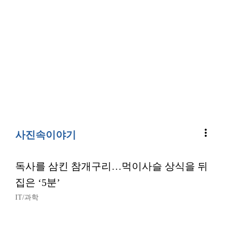
more_vert
사진속이야기
독사를 삼킨 참개구리…먹이사슬 상식을 뒤
집은 ‘5분’
IT/과학