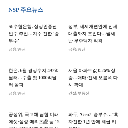
NSP 주요뉴스
Sh수협은행, 상상인증권
정부, 세제개편안에 전세
인수 추진…지주 전환 ‘승
대출까지 조인다…월세
부수’
난 무주택자 직격
금융/증권
금융/증권
한은, 6월 경상수지 497억
서울 아파트값 0.26% 상
달러…수출 첫 1000억달
승…매매·전세 오름폭 다
러 돌파
시 확대
금융/증권
건설/부동산
공정위, 국고채 담합 미래
파두, ‘Gen7’ 승부수…“흑
에셋·삼성·메리츠證 등 15
자전환 1년 만에 체급 키