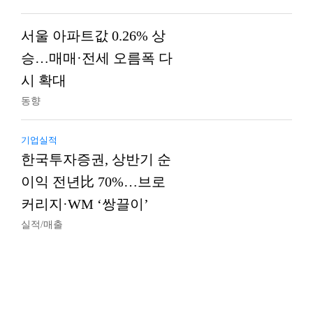
서울 아파트값 0.26% 상
승…매매·전세 오름폭 다
시 확대
동향
기업실적
한국투자증권, 상반기 순
이익 전년比 70%…브로
커리지·WM ‘쌍끌이’
실적/매출