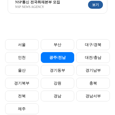
NSP통신 전국취재본부 모집
보기
NSP NEWS AGENCY
서울
부산
대구/경북
인천
광주/전남
대전/충남
울산
경기동부
경기남부
경기북부
강원
충북
전북
경남
경남서부
제주