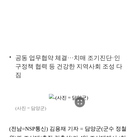
공동 업무협약 체결···치매 조기진단·인
구정책 협력 등 건강한 지역사회 조성 다
짐
fullscreen
(사진 = 담양군)
(전남=NSP통신) 김용재 기자 = 담양군(군수 정철