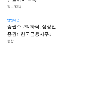
정보/정책
업앤다운
증권주 2% 하락, 상상인
증권↑·한국금융지주↓
동향