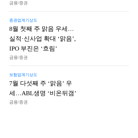
금융/증권
증권업계기상도
8월 첫째 주 맑음 우세…
실적·신사업 확대 ‘맑음’,
IPO 부진은 ‘흐림’
금융/증권
보험업계기상도
7월 다섯째 주 ‘맑음’ 우
세…ABL생명 ‘비온뒤갬’
금융/증권