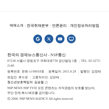
전국취재본부
언론윤리
개인정보처리방침
매체소개
한국의 경제뉴스통신사 - NSP통신
07236 서울시 영등포구 국회대로750 금산빌딩 2층
TEL: 02-3272-
2140
등록번호: 문화 나 00018호
등록일자: 2011.6.29
발행인: 김정태
편집인: 류수운
고충처리인: 강은태
청소년보호책임자: 김승철
launch
NSP NEWS·NSP TV의 모든 콘텐츠는 저작권법의 보호를 받는바,
무단 전재.복사.배포를 금지합니다.
ⓒ 2006. NSP NEWS AGENCY. All rights reserved.