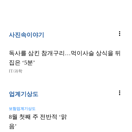
more_vert
사진속이야기
독사를 삼킨 참개구리…먹이사슬 상식을 뒤
집은 ‘5분’
IT/과학
more_vert
업계기상도
보험업계기상도
8월 첫째 주 전반적 ‘맑
음’