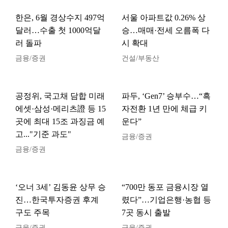
한은, 6월 경상수지 497억
서울 아파트값 0.26% 상
달러…수출 첫 1000억달
승…매매·전세 오름폭 다
러 돌파
시 확대
금융/증권
건설/부동산
공정위, 국고채 담합 미래
파두, ‘Gen7’ 승부수…“흑
에셋·삼성·메리츠證 등 15
자전환 1년 만에 체급 키
곳에 최대 15조 과징금 예
운다”
고..."기준 과도"
금융/증권
금융/증권
‘오너 3세’ 김동윤 상무 승
“700만 동포 금융시장 열
진…한국투자증권 후계
렸다”…기업은행·농협 등
구도 주목
7곳 동시 출발
금융/증권
금융/증권