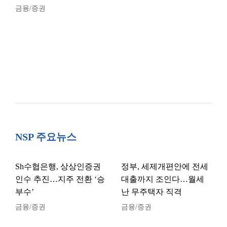
금융/증권
NSP 주요뉴스
Sh수협은행, 상상인증권
정부, 세제개편안에 전세
인수 추진…지주 전환 ‘승
대출까지 조인다…월세
부수’
난 무주택자 직격
금융/증권
금융/증권