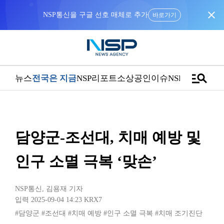
close
바로가기
manage_search
뉴스
전국은 지금
NSP리포트
소상공인
이슈
NSPTV
담양군-조선대, 치매 예방 및
인구 소멸 극복 ‘맞손’
NSP통신
,
김용재 기자
입력 2025-09-04 14:23
KRX7
#담양군
#조선대
#치매 예방
#인구 소멸 극복
#치매 조기진단