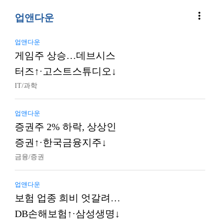
more_vert
업앤다운
업앤다운
게임주 상승…데브시스
터즈↑·고스트스튜디오↓
IT/과학
업앤다운
증권주 2% 하락, 상상인
증권↑·한국금융지주↓
금융/증권
업앤다운
보험 업종 희비 엇갈려…
DB손해보험↑·삼성생명↓