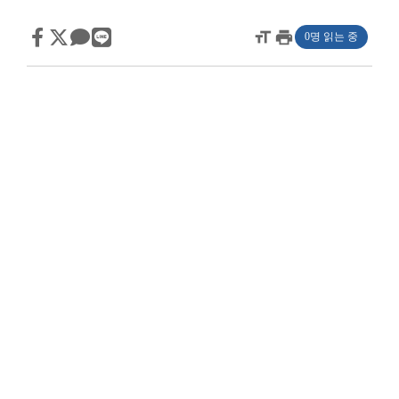
format_size
print
0명 읽는 중